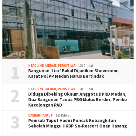
1
HEADLINE
,
MEDAN
,
PERISTIWA
129 Dilihat
Bangunan ‘Liar’ Bakal Dijadikan Showroom,
Kasat Pol PP Medan Harus Bertindak
2
HEADLINE
,
MEDAN
,
PERISTIWA
128 Dilihat
Diduga Dibeking Oknum Anggota DPRD Medan,
Dua Bangunan Tanpa PBG Mulus Berdiri, Pemko
Kecolongan PAD
3
DAERAH
,
TAPUT
126 Dilihat
Pemkab Taput Hadiri Puncak Kebangkitan
Sekolah Minggu HKBP Se-Ressort Onan Hasang