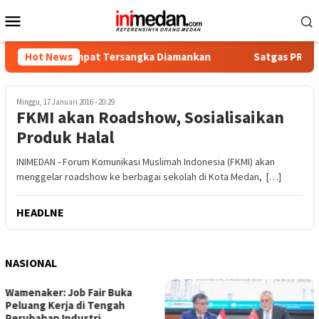
Loncat
Menu
ke
Mobile
konten
tika, Empat Tersangka Diamankan
Hot News
Satgas PRR Pacu Reali
Minggu, 17 Januari 2016 - 20:29
FKMI akan Roadshow, Sosialisaikan
Produk Halal
INIMEDAN - Forum Komunikasi Muslimah Indonesia (FKMI) akan
menggelar roadshow ke berbagai sekolah di Kota Medan, […]
HEADLNE
NASIONAL