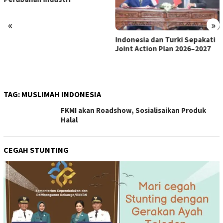
«
»
Indonesia dan Turki Sepakati
Satgas PRR Pacu Realisasi
Joint Action Plan 2026–2027
Tambahan TKD Aceh Rp1,65
Triliun, Pastikan Transparan
dan Terukur
TAG:
MUSLIMAH INDONESIA
FKMI akan Roadshow, Sosialisaikan Produk
Halal
CEGAH STUNTING