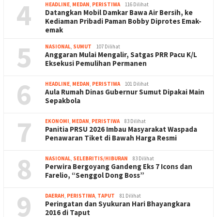
4
HEADLINE
,
MEDAN
,
PERISTIWA
116 Dilihat
Datangkan Mobil Damkar Bawa Air Bersih, ke
Kediaman Pribadi Paman Bobby Diprotes Emak-
emak
5
NASIONAL
,
SUMUT
107 Dilihat
Anggaran Mulai Mengalir, Satgas PRR Pacu K/L
Eksekusi Pemulihan Permanen
6
HEADLINE
,
MEDAN
,
PERISTIWA
101 Dilihat
Aula Rumah Dinas Gubernur Sumut Dipakai Main
Sepakbola
7
EKONOMI
,
MEDAN
,
PERISTIWA
83 Dilihat
Panitia PRSU 2026 Imbau Masyarakat Waspada
Penawaran Tiket di Bawah Harga Resmi
8
NASIONAL
,
SELEBRITIS/HIBURAN
83 Dilihat
Perwira Bergoyang Gandeng Eks 7 Icons dan
Farelio, “Senggol Dong Boss”
9
DAERAH
,
PERISTIWA
,
TAPUT
81 Dilihat
Peringatan dan Syukuran Hari Bhayangkara
2016 di Taput