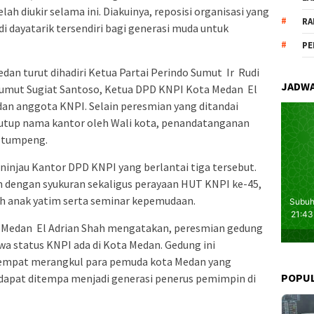
lah diukir selama ini. Diakuinya, reposisi organisasi yang
RA
i dayatarik tersendiri bagi generasi muda untuk
PE
an turut dihadiri Ketua Partai Perindo Sumut Ir Rudi
JADWA
umut Sugiat Santoso, Ketua DPD KNPI Kota Medan El
 dan anggota KNPI. Selain peresmian yang ditandai
utup nama kantor oleh Wali kota, penandatanganan
n tumpeng.
eninjau Kantor DPD KNPI yang berlantai tiga tersebut.
n dengan syukuran sekaligus perayaan HUT KNPI ke-45,
h anak yatim serta seminar kepemudaan.
 Medan El Adrian Shah mengatakan, peresmian gedung
 status KNPI ada di Kota Medan. Gedung ini
 tempat merangkul para pemuda kota Medan yang
POPU
 dapat ditempa menjadi generasi penerus pemimpin di