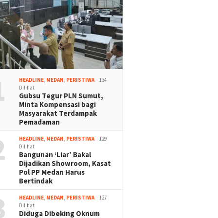
1
HEADLINE
,
MEDAN
,
PERISTIWA
134
Dilihat
Gubsu Tegur PLN Sumut,
Minta Kompensasi bagi
Masyarakat Terdampak
Pemadaman
2
HEADLINE
,
MEDAN
,
PERISTIWA
129
Dilihat
Bangunan ‘Liar’ Bakal
Dijadikan Showroom, Kasat
Pol PP Medan Harus
Bertindak
3
HEADLINE
,
MEDAN
,
PERISTIWA
127
Dilihat
Diduga Dibeking Oknum