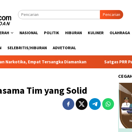
Pencarian
ERAH
NASIONAL
POLITIK
HIBURAN
KULINER
OLAHRAGA
N
SELEBRITIS/HIBURAN
ADVETORIAL
, Empat Tersangka Diamankan
Satgas PRR Pacu Realisasi 
CEGA
asama Tim yang Solid