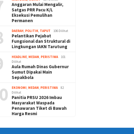
7
Anggaran Mulai Mengalir,
Satgas PRR Pacu K/L
Eksekusi Pemulihan
Permanen
8
DAERAH
,
POLITIK
,
TAPUT
106 Dilihat
Pelantikan Pejabat
Fungsional dan Struktural di
Lingkungan IAKN Tarutung
9
HEADLINE
,
MEDAN
,
PERISTIWA
101
Dilihat
Aula Rumah Dinas Gubernur
Sumut Dipakai Main
Sepakbola
0
EKONOMI
,
MEDAN
,
PERISTIWA
82
Dilihat
Panitia PRSU 2026 Imbau
Masyarakat Waspada
Penawaran Tiket di Bawah
Harga Resmi