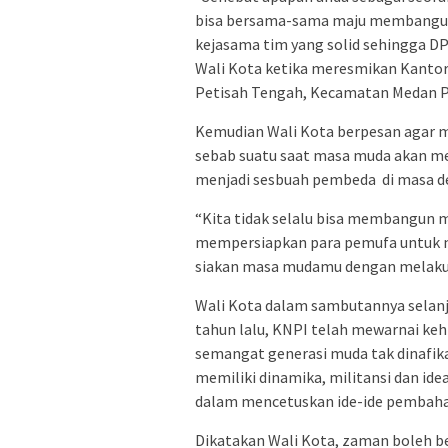
bisa bersama-sama maju membangun 
kejasama tim yang solid sehingga DP
Wali Kota ketika meresmikan Kantor
Petisah Tengah, Kecamatan Medan Pe
Kemudian Wali Kota berpesan agar ma
sebab suatu saat masa muda akan mem
menjadi sesbuah pembeda di masa d
“Kita tidak selalu bisa membangun m
mempersiapkan para pemufa untuk m
siakan masa mudamu dengan melakuk
Wali Kota dalam sambutannya selanj
tahun lalu, KNPI telah mewarnai kehi
semangat generasi muda tak dinafik
memiliki dinamika, militansi dan i
dalam mencetuskan ide-ide pembaha
Dikatakan Wali Kota, zaman boleh b