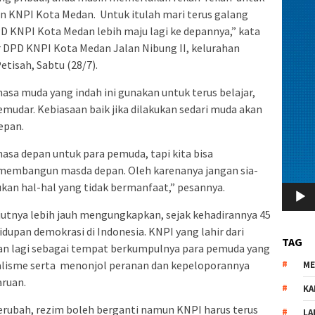
KNPI Kota Medan. Untuk itulah mari terus galang
D KNPI Kota Medan lebih maju lagi ke depannya,” kata
 DPD KNPI Kota Medan Jalan Nibung II, kelurahan
tisah, Sabtu (28/7).
sa muda yang indah ini gunakan untuk terus belajar,
udar. Kebiasaan baik jika dilakukan sedari muda akan
epan.
asa depan untuk para pemuda, tapi kita bisa
embangun masda depan. Oleh karenanya jangan sia-
an hal-hal yang tidak bermanfaat,” pesannya.
utnya lebih jauh mengungkapkan, sejak kehadirannya 45
dupan demokrasi di Indonesia. KNPI yang lahir dari
TAG
an lagi sebagai tempat berkumpulnya para pemuda yang
dealisme serta menonjol peranan dan kepeloporannya
M
ruan.
KA
erubah, rezim boleh berganti namun KNPI harus terus
LA