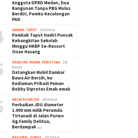
Anggota DPRD Medan, Dua
Bangunan Tanpa PBG Mulus
Berdiri, Pemko Kecolongan
PAD
4
DAERAH
,
TAPUT
125 Dilihat
Pemkab Taput Hadiri Puncak
Kebangkitan Sekolah
Minggu HKBP Se-Ressort
Onan Hasang
5
HEADLINE
,
MEDAN
,
PERISTIWA
116
Dilihat
Datangkan Mobil Damkar
Bawa Air Bersih, ke
Kediaman Pribadi Paman
Bobby Diprotes Emak-emak
6
UNCATEGORIZED
110 Dilihat
Perbaikan JDU diameter
1.000 mm milik Perumda
Tirtanadi di Jalan Purwo
Gg.Family Delitua,
Berdampak …
NASIONAL
,
SUMUT
107 Dilihat