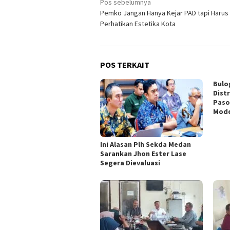
Navigasi
Pos sebelumnya
Pemko Jangan Hanya Kejar PAD tapi Harus
pos
Perhatikan Estetika Kota
POS TERKAIT
Bulo
Dist
Paso
Mod
Ini Alasan Plh Sekda Medan
Sarankan Jhon Ester Lase
Segera Dievaluasi