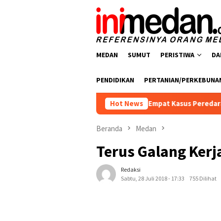
Loncat
ke
konten
MEDAN
SUMUT
PERISTIWA
DA
PENDIDIKAN
PERTANIAN/PERKEBUNA
oba Polres Batu Bara Ungkap Empat Kasus Peredaran Narkotika
Hot News
Beranda
Medan
Terus Galang Kerj
Redaksi
Sabtu, 28 Juli 2018 - 17:33
755 Dilihat