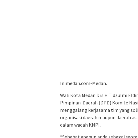
Inimedan.com-Medan.
Wali Kota Medan Drs H T dzulmi Eld
Pimpinan Daerah (DPD) Komite Nasi
menggalang kerjasama tim yang soli
organisasi daerah maupun daerah as
dalam wadah KNPI.
“Sehebat apapun anda sebagai seora