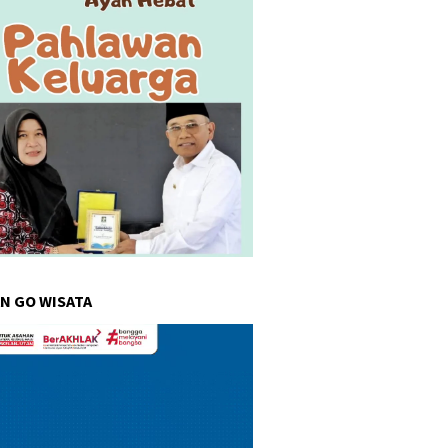
N GO WISATA
r