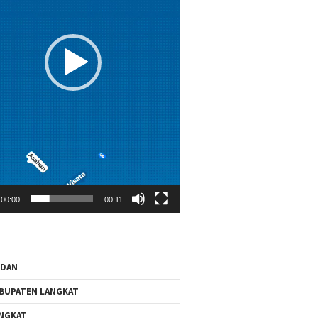
00:00
00:11
EDAN
BUPATEN LANGKAT
NGKAT