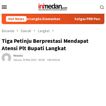
Loncat
Menu
ke
Mobile
konten
at Tersangka Diamankan
Hot News
Satgas PRR Pacu Realisasi Tamba
Beranda
Daerah
Langkat
Tiga Petinju Berprestasi Mendapat
Atensi Plt Bupati Langkat
Redaksi
Selasa, 30 Mei 2023 - 00:00
346 Dilihat