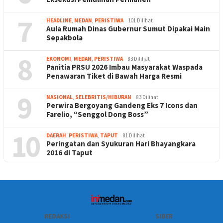
7
HEADLINE
,
MEDAN
,
PERISTIWA
101 Dilihat
Aula Rumah Dinas Gubernur Sumut Dipakai Main
Sepakbola
8
EKONOMI
,
MEDAN
,
PERISTIWA
83 Dilihat
Panitia PRSU 2026 Imbau Masyarakat Waspada
Penawaran Tiket di Bawah Harga Resmi
9
NASIONAL
,
SELEBRITIS/HIBURAN
83 Dilihat
Perwira Bergoyang Gandeng Eks 7 Icons dan
Farelio, “Senggol Dong Boss”
10
DAERAH
,
PERISTIWA
,
TAPUT
81 Dilihat
Peringatan dan Syukuran Hari Bhayangkara
2016 di Taput
REDAKSI
SIBER