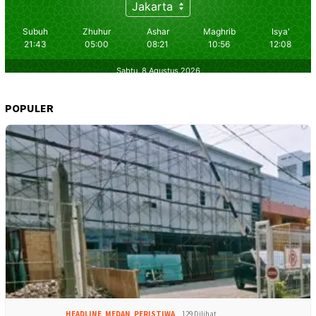
POPULER
HEADLINE
,
MEDAN
,
PERISTIWA
129 Dilihat