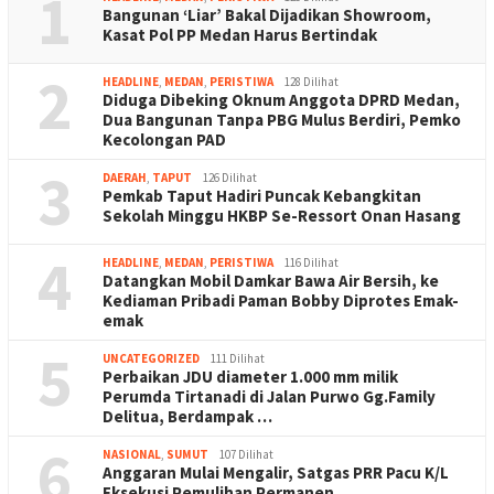
1
Bangunan ‘Liar’ Bakal Dijadikan Showroom,
Kasat Pol PP Medan Harus Bertindak
2
HEADLINE
,
MEDAN
,
PERISTIWA
128 Dilihat
Diduga Dibeking Oknum Anggota DPRD Medan,
Dua Bangunan Tanpa PBG Mulus Berdiri, Pemko
Kecolongan PAD
3
DAERAH
,
TAPUT
126 Dilihat
Pemkab Taput Hadiri Puncak Kebangkitan
Sekolah Minggu HKBP Se-Ressort Onan Hasang
4
HEADLINE
,
MEDAN
,
PERISTIWA
116 Dilihat
Datangkan Mobil Damkar Bawa Air Bersih, ke
Kediaman Pribadi Paman Bobby Diprotes Emak-
emak
5
UNCATEGORIZED
111 Dilihat
Perbaikan JDU diameter 1.000 mm milik
Perumda Tirtanadi di Jalan Purwo Gg.Family
Delitua, Berdampak …
6
NASIONAL
,
SUMUT
107 Dilihat
Anggaran Mulai Mengalir, Satgas PRR Pacu K/L
Eksekusi Pemulihan Permanen