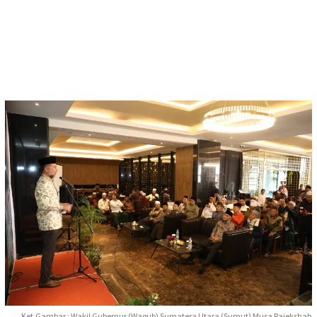
Ket.Gambar : Wakil Gubernur (Wagub) Sumatera Utara (Sumut) Musa Rajekshah