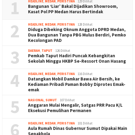
1
HEADLINE
,
MEDAN
,
PERISTIWA
129 Dilihat
Bangunan ‘Liar’ Bakal Dijadikan Showroom,
Kasat Pol PP Medan Harus Bertindak
2
HEADLINE
,
MEDAN
,
PERISTIWA
128 Dilihat
Diduga Dibeking Oknum Anggota DPRD Medan,
Dua Bangunan Tanpa PBG Mulus Berdiri, Pemko
Kecolongan PAD
3
DAERAH
,
TAPUT
126 Dilihat
Pemkab Taput Hadiri Puncak Kebangkitan
Sekolah Minggu HKBP Se-Ressort Onan Hasang
4
HEADLINE
,
MEDAN
,
PERISTIWA
116 Dilihat
Datangkan Mobil Damkar Bawa Air Bersih, ke
Kediaman Pribadi Paman Bobby Diprotes Emak-
emak
5
NASIONAL
,
SUMUT
107 Dilihat
Anggaran Mulai Mengalir, Satgas PRR Pacu K/L
Eksekusi Pemulihan Permanen
6
HEADLINE
,
MEDAN
,
PERISTIWA
101 Dilihat
Aula Rumah Dinas Gubernur Sumut Dipakai Main
Sepakbola