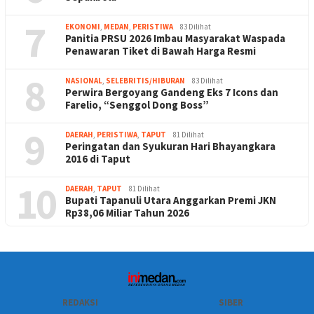
7
EKONOMI
,
MEDAN
,
PERISTIWA
83 Dilihat
Panitia PRSU 2026 Imbau Masyarakat Waspada
Penawaran Tiket di Bawah Harga Resmi
8
NASIONAL
,
SELEBRITIS/HIBURAN
83 Dilihat
Perwira Bergoyang Gandeng Eks 7 Icons dan
Farelio, “Senggol Dong Boss”
9
DAERAH
,
PERISTIWA
,
TAPUT
81 Dilihat
Peringatan dan Syukuran Hari Bhayangkara
2016 di Taput
10
DAERAH
,
TAPUT
81 Dilihat
Bupati Tapanuli Utara Anggarkan Premi JKN
Rp38,06 Miliar Tahun 2026
REDAKSI
SIBER