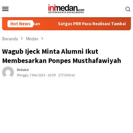
Loncat
Menu
ke
Mobile
konten
ankan
Hot News
Satgas PRR Pacu Realisasi Tambahan TKD Aceh Rp1,6
Beranda
Medan
Wagub Ijeck Minta Alumni Ikut
Membesarkan Ponpes Musthafawiyah
Redaksi
Minggu, 7 Mei 2023 - 10:59
277 Dilihat