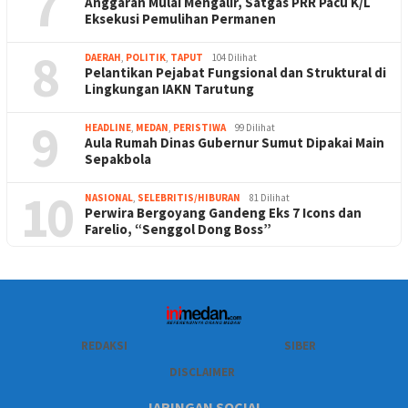
7
Anggaran Mulai Mengalir, Satgas PRR Pacu K/L
Eksekusi Pemulihan Permanen
8
DAERAH
,
POLITIK
,
TAPUT
104 Dilihat
Pelantikan Pejabat Fungsional dan Struktural di
Lingkungan IAKN Tarutung
9
HEADLINE
,
MEDAN
,
PERISTIWA
99 Dilihat
Aula Rumah Dinas Gubernur Sumut Dipakai Main
Sepakbola
10
NASIONAL
,
SELEBRITIS/HIBURAN
81 Dilihat
Perwira Bergoyang Gandeng Eks 7 Icons dan
Farelio, “Senggol Dong Boss”
REDAKSI
SIBER
DISCLAIMER
JARINGAN SOCIAL