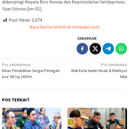
didampingi Kepala Biro Humas dan Keprotokolan Setdaprovsu
Ilyas Sitorus.[im-01]
Post Views:
1,074
Baca berita terkini di inimedan.com
SEBARKAN
Navigasi
Pos sebelumnya
Pos berikutnya
Dinas Pendidikan Sergai Peringati
Wali Kota Hadiri Hisab & Rukhiyat
pos
Isra’ Mi’raj 1439 H
Hilal
POS TERKAIT