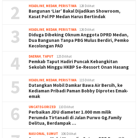
2
HEADLINE
,
MEDAN
,
PERISTIWA
128 Dilihat
Bangunan ‘Liar’ Bakal Dijadikan Showroom,
Kasat Pol PP Medan Harus Bertindak
3
HEADLINE
,
MEDAN
,
PERISTIWA
126 Dilihat
Diduga Dibeking Oknum Anggota DPRD Medan,
Dua Bangunan Tanpa PBG Mulus Berdiri, Pemko
Kecolongan PAD
4
DAERAH
,
TAPUT
125 Dilihat
Pemkab Taput Hadiri Puncak Kebangkitan
Sekolah Minggu HKBP Se-Ressort Onan Hasang
5
HEADLINE
,
MEDAN
,
PERISTIWA
115 Dilihat
Datangkan Mobil Damkar Bawa Air Bersih, ke
Kediaman Pribadi Paman Bobby Diprotes Emak-
emak
6
UNCATEGORIZED
110 Dilihat
Perbaikan JDU diameter 1.000 mm milik
Perumda Tirtanadi di Jalan Purwo Gg.Family
Delitua, Berdampak …
NASIONAL
,
SUMUT
106 Dilihat