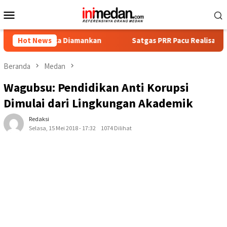
Loncat
Menu
ke
Mobile
konten
ngka Diamankan
Hot News
Satgas PRR Pacu Realisasi Tambahan TKD 
Beranda
Medan
Wagubsu: Pendidikan Anti Korupsi
Dimulai dari Lingkungan Akademik
Redaksi
Selasa, 15 Mei 2018 - 17:32
1074 Dilihat