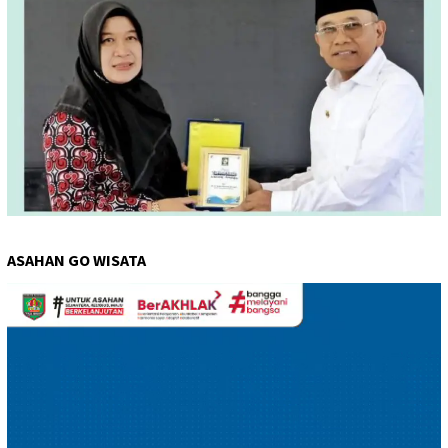
ASAHAN GO WISATA
Pemutar
Video