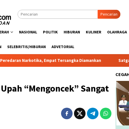
Pencarian
ERAH
NASIONAL
POLITIK
HIBURAN
KULINER
OLAHRAGA
N
SELEBRITIS/HIBURAN
ADVETORIAL
rkotika, Empat Tersangka Diamankan
Satgas PRR Pacu Rea
CEGA
 Upah “Mengoncek” Sangat