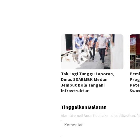
Tak Lagi Tunggu Laporan,
Pemk
Dinas SDABMBK Medan
Prog
Jemput Bola Tangani
Pete
Infrastruktur
Swa
Tinggalkan Balasan
Alamat email Anda tidak akan dipublikasikan.
Ru