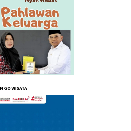
N GO WISATA
r