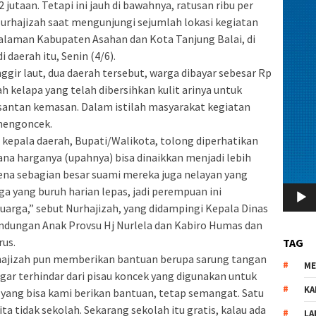
 jutaan. Tetapi ini jauh di bawahnya, ratusan ribu per
urhajizah saat mengunjungi sejumlah lokasi kegiatan
laman Kabupaten Asahan dan Kota Tanjung Balai, di
 daerah itu, Senin (4/6).
ggir laut, dua daerah tersebut, warga dibayar sebesar Rp
 kelapa yang telah dibersihkan kulit arinya untuk
 santan kemasan. Dalam istilah masyarakat kegiatan
mengoncek.
kepala daerah, Bupati/Walikota, tolong diperhatikan
ana harganya (upahnya) bisa dinaikkan menjadi lebih
rena sebagian besar suami mereka juga nelayan yang
ga yang buruh harian lepas, jadi perempuan ini
arga,” sebut Nurhajizah, yang didampingi Kepala Dinas
dungan Anak Provsu Hj Nurlela dan Kabiro Humas dan
rus.
TAG
hajizah pun memberikan bantuan berupa sarung tangan
M
gar terhindar dari pisau koncek yang digunakan untuk
KA
lu yang bisa kami berikan bantuan, tetap semangat. Satu
ta tidak sekolah. Sekarang sekolah itu gratis, kalau ada
LA