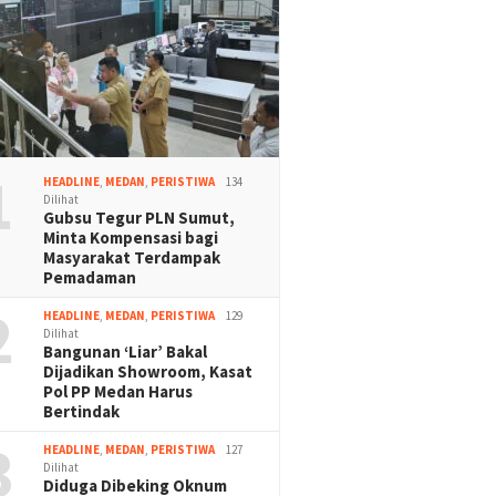
1
HEADLINE
,
MEDAN
,
PERISTIWA
134
Dilihat
Gubsu Tegur PLN Sumut,
Minta Kompensasi bagi
Masyarakat Terdampak
Pemadaman
2
HEADLINE
,
MEDAN
,
PERISTIWA
129
Dilihat
Bangunan ‘Liar’ Bakal
Dijadikan Showroom, Kasat
Pol PP Medan Harus
Bertindak
3
HEADLINE
,
MEDAN
,
PERISTIWA
127
Dilihat
Diduga Dibeking Oknum