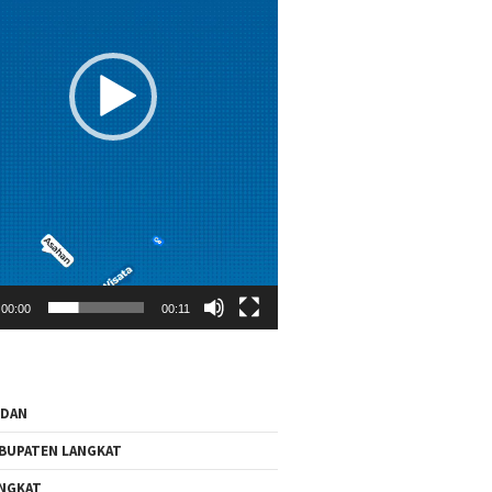
00:00
00:11
EDAN
BUPATEN LANGKAT
NGKAT