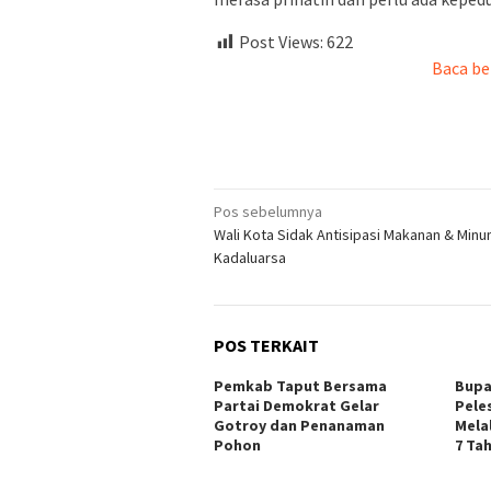
Post Views:
622
Baca be
Navigasi
Pos sebelumnya
Wali Kota Sidak Antisipasi Makanan & Min
pos
Kadaluarsa
POS TERKAIT
Pemkab Taput Bersama
Bupa
Partai Demokrat Gelar
Pele
Gotroy dan Penanaman
Mela
Pohon
7 Ta