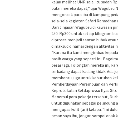
kalau melihat UMR saja, itu sudah Rp2
bulan mereka dapat,” ujar Wagubsu N
mengoncek para ibu di kampung peda
sela-sela kegiatan Safari Ramadhan di
Dari tinjauan Wagubsu di kawasan pin
250-Rp300 untuk setiap kilogram buah
diproses menjadi santan bubuk atau
dimaksud dinamai dengan aktivitas 
“Karena itu kami mengimbau kepada 
nasib warga yang seperti ini. Bagaim
besar lagi. Tolonglah mereka ini, ka
terkadang dapat kadang tidak. Ada ju
membantu juga untuk kebutuhan kelu
Pemberdayaan Perempuan dan Perlin
Keprotokolan Setdaprovsu Ilyas Sito
Menemui para pekerja tersebut, Nur
untuk digunakan sebagai pelindung a
mengupas kulit (ari) kelapa. “Ini du
pesan saya ibu, jangan sampai anak ki