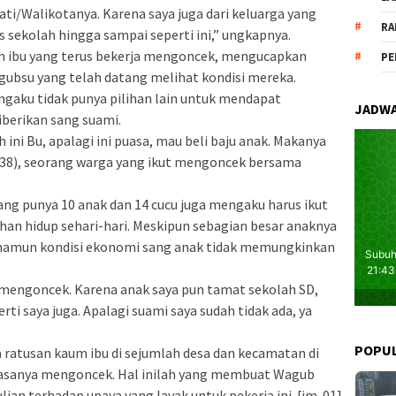
ti/Walikotanya. Karena saya juga dari keluarga yang
RA
s sekolah hingga sampai seperti ini,” ungkapnya.
um ibu yang terus bekerja mengoncek, mengucapkan
PE
gubsu yang telah datang melihat kondisi mereka.
gaku tidak punya pilihan lain untuk mendapat
JADWA
berikan sang suami.
 ini Bu, apalagi ini puasa, mau beli baju anak. Makanya
(38), seorang warga yang ikut mengoncek bersama
ng punya 10 anak dan 14 cucu juga mengaku harus ikut
n hidup sehari-hari. Meskipun sebagian besar anaknya
 namun kondisi ekonomi sang anak tidak memungkinkan
a mengoncek. Karena anak saya pun tamat sekolah SD,
ti saya juga. Apalagi suami saya sudah tidak ada, ya
POPU
wa ratusan kaum ibu di sejumlah desa dan kecamatan di
k jasanya mengoncek. Hal inilah yang membuat Wagub
lian terhadap upaya yang layak untuk pekerja ini. [im-01]