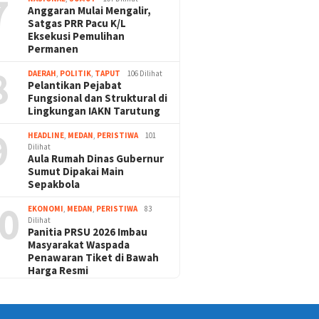
7
Anggaran Mulai Mengalir,
Satgas PRR Pacu K/L
Eksekusi Pemulihan
Permanen
8
DAERAH
,
POLITIK
,
TAPUT
106 Dilihat
Pelantikan Pejabat
Fungsional dan Struktural di
Lingkungan IAKN Tarutung
9
HEADLINE
,
MEDAN
,
PERISTIWA
101
Dilihat
Aula Rumah Dinas Gubernur
Sumut Dipakai Main
Sepakbola
0
EKONOMI
,
MEDAN
,
PERISTIWA
83
Dilihat
Panitia PRSU 2026 Imbau
Masyarakat Waspada
Penawaran Tiket di Bawah
Harga Resmi