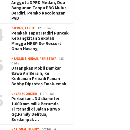
Anggota DPRD Medan, Dua
Bangunan Tanpa PBG Mulus
Berdiri, Pemko Kecolongan
PAD
4
DAERAH
,
TAPUT
126 Dilihat
Pemkab Taput Hadiri Puncak
Kebangkitan Sekolah
Minggu HKBP Se-Ressort
Onan Hasang
5
HEADLINE
,
MEDAN
,
PERISTIWA
116
Dilihat
Datangkan Mobil Damkar
Bawa Air Bersih, ke
Kediaman Pribadi Paman
Bobby Diprotes Emak-emak
6
UNCATEGORIZED
110 Dilihat
Perbaikan JDU diameter
1.000 mm milik Perumda
Tirtanadi di Jalan Purwo
Gg.Family Delitua,
Berdampak …
NASIONAL
,
SUMUT
107 Dilihat