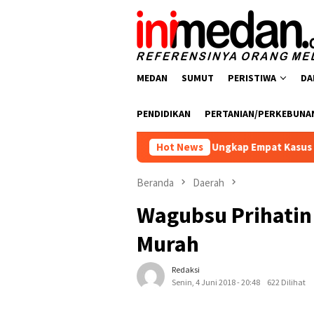
Loncat
ke
konten
MEDAN
SUMUT
PERISTIWA
DA
PENDIDIKAN
PERTANIAN/PERKEBUNA
resnarkoba Polres Batu Bara Ungkap Empat Kasus Peredaran Na
Hot News
Beranda
Daerah
Wagubsu Prihatin
Murah
Redaksi
Senin, 4 Juni 2018 - 20:48
622 Dilihat