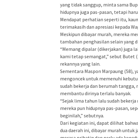
yang tidak sanggup, minta sama Bupa
hidupnya juga pas-pasan, tetapi haru
Mendapat perhatian seperti itu, ka
terimakasih dan apresiasi kepada Wa
Meskipun dibayar murah, mereka men
tambahan penghasilan selain yang di
“Memang dipalar (dikerjakan) juga lah
kami tetap semangat,” sebut Butet 
rekannya yang lain.
Sementara Maspon Marpaung (58), ya
mengoncek untuk memenuhi kebutuha
sudah bekerja dan berumah tangga,
membantu dirinya terlalu banyak.
“Sejak lima tahun lalu sudah bekerj
mereka pun hidupnya pas-pasan, seper
beginilah,” sebutnya.
Dari kegiatan ini, dapat dilihat bah
dua daerah ini, dibayar murah untu
merasa prihatin dan perlu ada kepedu