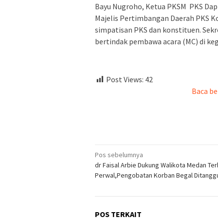
Bayu Nugroho, Ketua PKSM PKS Dapil 
Majelis Pertimbangan Daerah PKS Kot
simpatisan PKS dan konstituen. Sek
bertindak pembawa acara (MC) di kegi
Post Views:
42
Baca be
Navigasi
Pos sebelumnya
dr Faisal Arbie Dukung Walikota Medan Ter
pos
Perwal,Pengobatan Korban Begal Ditang
POS TERKAIT