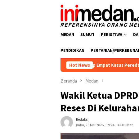
Loncat
ke
konten
MEDAN
SUMUT
PERISTIWA
DA
PENDIDIKAN
PERTANIAN/PERKEBUNA
 Polres Batu Bara Ungkap Empat Kasus Peredaran Narkotika, Em
Hot News
Beranda
Medan
Wakil Ketua DPRD 
Reses Di Keluraha
Redaksi
Rabu, 20 Mei 2026 - 19:24
42 Dilihat