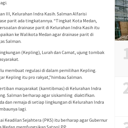
agi.
 III, Kelurahan Indra Kasih. Salman Alfarisi
se parit ada tingkatannya. “Tingkat Kota Medan,
ersoalan drainase parit di Kelurahan Indra Kasih itu
paikan ke Walikota Medan agar drainase parit di
gas Salman.
ingkungan (Kepling), Lurah dan Camat, ujung tombak
asyarakat.
rlu membuat regulasi di dalam pemilihan Kepling.
gar Kepling itu pro rakyat,”himbau Salman.
ertiban masyarakat (kamtibmas) di Kelurahan Indra
ing. Salman berharap agar siskamling diaktifkan.
a dan remaja di setiap lingkungan di Kelurahan Indra
mbaunya lagi.
tai Keadilan Sejahtera (PKS) itu berharap agar Gubernur
ta Medan memfungsikan Satpol PP.