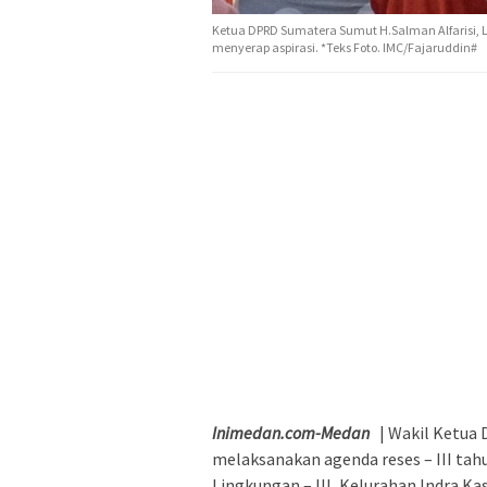
Ketua DPRD Sumatera Sumut H.Salman Alfarisi, L
menyerap aspirasi. *Teks Foto. IMC/Fajaruddin#
Inimedan.com-Medan
| Wakil Ketua 
melaksanakan agenda reses – III tahun
Lingkungan – III, Kelurahan Indra