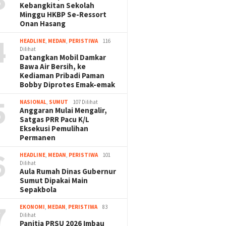
Kebangkitan Sekolah
Minggu HKBP Se-Ressort
Onan Hasang
4
HEADLINE
,
MEDAN
,
PERISTIWA
116
Dilihat
Datangkan Mobil Damkar
Bawa Air Bersih, ke
Kediaman Pribadi Paman
Bobby Diprotes Emak-emak
5
NASIONAL
,
SUMUT
107 Dilihat
Anggaran Mulai Mengalir,
Satgas PRR Pacu K/L
Eksekusi Pemulihan
Permanen
6
HEADLINE
,
MEDAN
,
PERISTIWA
101
Dilihat
Aula Rumah Dinas Gubernur
Sumut Dipakai Main
Sepakbola
7
EKONOMI
,
MEDAN
,
PERISTIWA
83
Dilihat
Panitia PRSU 2026 Imbau