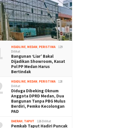
1
HEADLINE
,
MEDAN
,
PERISTIWA
129
Dilihat
Bangunan ‘Liar’ Bakal
Dijadikan Showroom, Kasat
Pol PP Medan Harus
Bertindak
2
HEADLINE
,
MEDAN
,
PERISTIWA
128
Dilihat
Diduga Dibeking Oknum
Anggota DPRD Medan, Dua
Bangunan Tanpa PBG Mulus
Berdiri, Pemko Kecolongan
PAD
3
DAERAH
,
TAPUT
126 Dilihat
Pemkab Taput Hadiri Puncak