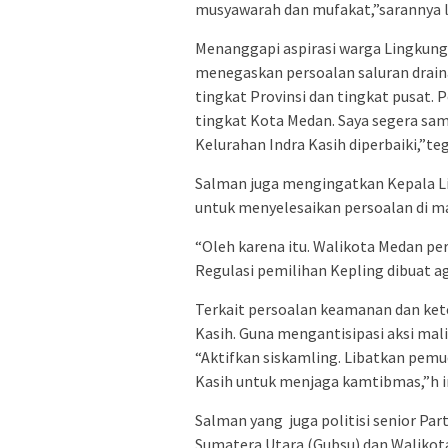
musyawarah dan mufakat,”sarannya l
Menanggapi aspirasi warga Lingkungan
menegaskan persoalan saluran draina
tingkat Provinsi dan tingkat pusat. P
tingkat Kota Medan. Saya segera sam
Kelurahan Indra Kasih diperbaiki,”te
Salman juga mengingatkan Kepala L
untuk menyelesaikan persoalan di m
“Oleh karena itu. Walikota Medan pe
Regulasi pemilihan Kepling dibuat a
Terkait persoalan keamanan dan ket
Kasih. Guna mengantisipasi aksi mal
“Aktifkan siskamling. Libatkan pemud
Kasih untuk menjaga kamtibmas,”h i
Salman yang juga politisi senior Par
Sumatera Utara (Gubsu) dan Waliko