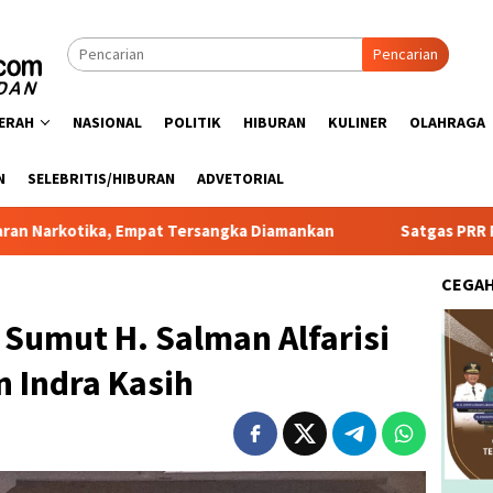
Pencarian
ERAH
NASIONAL
POLITIK
HIBURAN
KULINER
OLAHRAGA
N
SELEBRITIS/HIBURAN
ADVETORIAL
pat Tersangka Diamankan
Satgas PRR Pacu Realisasi Tamb
CEGA
Sumut H. Salman Alfarisi
n Indra Kasih