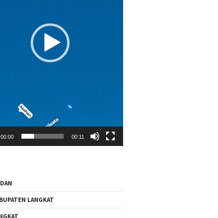
00:00
00:11
EDAN
BUPATEN LANGKAT
NGKAT