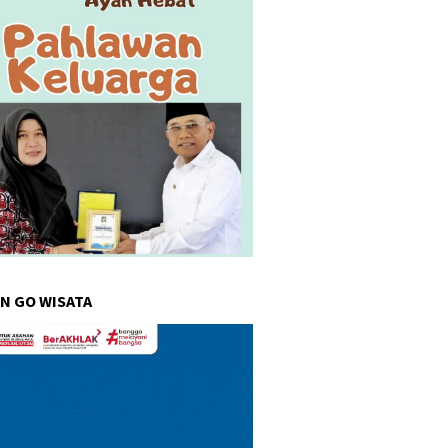
N GO WISATA
r