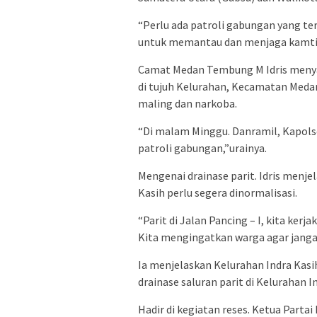
“Perlu ada patroli gabungan yang ter
untuk memantau dan menjaga kamti
Camat Medan Tembung M Idris menya
di tujuh Kelurahan, Kecamatan Meda
maling dan narkoba.
“Di malam Minggu. Danramil, Kapolse
patroli gabungan,”urainya.
Mengenai drainase parit. Idris menjel
Kasih perlu segera dinormalisasi.
“Parit di Jalan Pancing – I, kita ke
Kita mengingatkan warga agar jang
Ia menjelaskan Kelurahan Indra Kasih i
drainase saluran parit di Kelurahan I
Hadir di kegiatan reses. Ketua Part