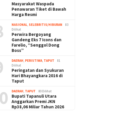
Masyarakat Waspada
Penawaran Tiket di Bawah
Harga Resmi
8
NASIONAL
,
SELEBRITIS/HIBURAN
83
Dilihat
Perwira Bergoyang
Gandeng Eks 7 Icons dan
Farelio, “Senggol Dong
Boss”
9
DAERAH
,
PERISTIWA
,
TAPUT
81
Dilihat
Peringatan dan Syukuran
Hari Bhayangkara 2016 di
Taput
0
DAERAH
,
TAPUT
80 Dilihat
Bupati Tapanuli Utara
Anggarkan Premi JKN
Rp38,06 Miliar Tahun 2026