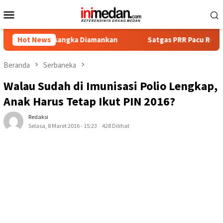
Loncat
Menu
ke
Mobile
konten
t Tersangka Diamankan
Hot News
Satgas PRR Pacu Realisasi Tambah
Beranda
Serbaneka
Walau Sudah di Imunisasi Polio Lengkap,
Anak Harus Tetap Ikut PIN 2016?
Redaksi
Selasa, 8 Maret 2016 - 15:23
428 Dilihat