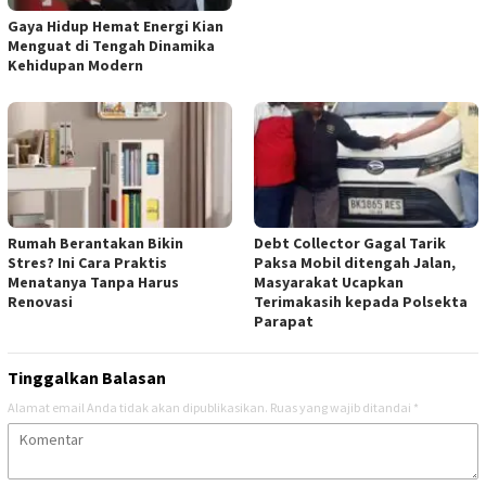
Gaya Hidup Hemat Energi Kian
Menguat di Tengah Dinamika
Kehidupan Modern
Rumah Berantakan Bikin
Debt Collector Gagal Tarik
Stres? Ini Cara Praktis
Paksa Mobil ditengah Jalan,
Menatanya Tanpa Harus
Masyarakat Ucapkan
Renovasi
Terimakasih kepada Polsekta
Parapat
Tinggalkan Balasan
Alamat email Anda tidak akan dipublikasikan.
Ruas yang wajib ditandai
*