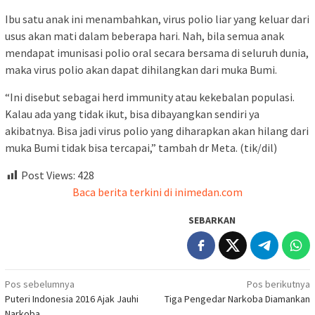
Ibu satu anak ini menambahkan, virus polio liar yang keluar dari
usus akan mati dalam beberapa hari. Nah, bila semua anak
mendapat imunisasi polio oral secara bersama di seluruh dunia,
maka virus polio akan dapat dihilangkan dari muka Bumi.
“Ini disebut sebagai herd immunity atau kekebalan populasi.
Kalau ada yang tidak ikut, bisa dibayangkan sendiri ya
akibatnya. Bisa jadi virus polio yang diharapkan akan hilang dari
muka Bumi tidak bisa tercapai,” tambah dr Meta. (tik/dil)
Post Views:
428
Baca berita terkini di inimedan.com
SEBARKAN
Navigasi
Pos sebelumnya
Pos berikutnya
Puteri Indonesia 2016 Ajak Jauhi
Tiga Pengedar Narkoba Diamankan
pos
Narkoba