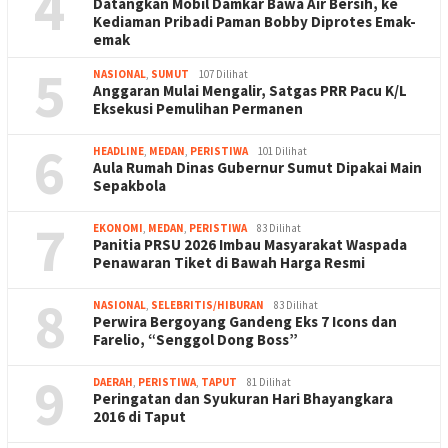
4
Datangkan Mobil Damkar Bawa Air Bersih, ke
Kediaman Pribadi Paman Bobby Diprotes Emak-
emak
5
NASIONAL
,
SUMUT
107 Dilihat
Anggaran Mulai Mengalir, Satgas PRR Pacu K/L
Eksekusi Pemulihan Permanen
6
HEADLINE
,
MEDAN
,
PERISTIWA
101 Dilihat
Aula Rumah Dinas Gubernur Sumut Dipakai Main
Sepakbola
7
EKONOMI
,
MEDAN
,
PERISTIWA
83 Dilihat
Panitia PRSU 2026 Imbau Masyarakat Waspada
Penawaran Tiket di Bawah Harga Resmi
8
NASIONAL
,
SELEBRITIS/HIBURAN
83 Dilihat
Perwira Bergoyang Gandeng Eks 7 Icons dan
Farelio, “Senggol Dong Boss”
9
DAERAH
,
PERISTIWA
,
TAPUT
81 Dilihat
Peringatan dan Syukuran Hari Bhayangkara
2016 di Taput