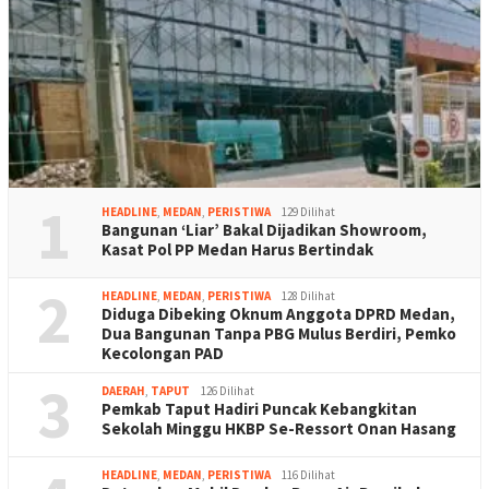
1
HEADLINE
,
MEDAN
,
PERISTIWA
129 Dilihat
Bangunan ‘Liar’ Bakal Dijadikan Showroom,
Kasat Pol PP Medan Harus Bertindak
2
HEADLINE
,
MEDAN
,
PERISTIWA
128 Dilihat
Diduga Dibeking Oknum Anggota DPRD Medan,
Dua Bangunan Tanpa PBG Mulus Berdiri, Pemko
Kecolongan PAD
3
DAERAH
,
TAPUT
126 Dilihat
Pemkab Taput Hadiri Puncak Kebangkitan
Sekolah Minggu HKBP Se-Ressort Onan Hasang
HEADLINE
,
MEDAN
,
PERISTIWA
116 Dilihat