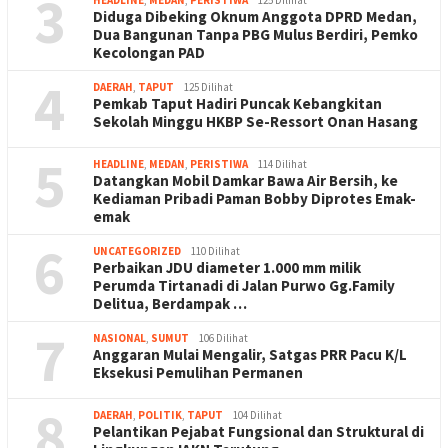
3
Diduga Dibeking Oknum Anggota DPRD Medan,
Dua Bangunan Tanpa PBG Mulus Berdiri, Pemko
Kecolongan PAD
4
DAERAH
,
TAPUT
125 Dilihat
Pemkab Taput Hadiri Puncak Kebangkitan
Sekolah Minggu HKBP Se-Ressort Onan Hasang
5
HEADLINE
,
MEDAN
,
PERISTIWA
114 Dilihat
Datangkan Mobil Damkar Bawa Air Bersih, ke
Kediaman Pribadi Paman Bobby Diprotes Emak-
emak
6
UNCATEGORIZED
110 Dilihat
Perbaikan JDU diameter 1.000 mm milik
Perumda Tirtanadi di Jalan Purwo Gg.Family
Delitua, Berdampak …
7
NASIONAL
,
SUMUT
106 Dilihat
Anggaran Mulai Mengalir, Satgas PRR Pacu K/L
Eksekusi Pemulihan Permanen
8
DAERAH
,
POLITIK
,
TAPUT
104 Dilihat
Pelantikan Pejabat Fungsional dan Struktural di