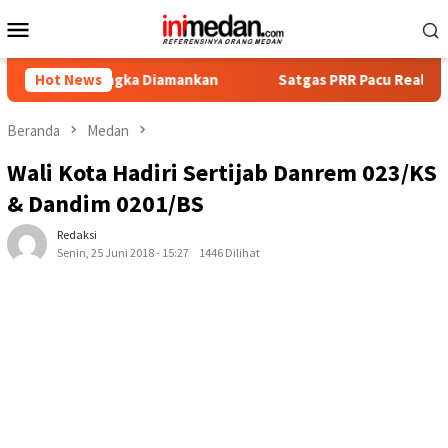
Loncat
Menu
ke
Mobile
konten
rsangka Diamankan
Hot News
Satgas PRR Pacu Realisasi Tambahan T
Beranda
Medan
Wali Kota Hadiri Sertijab Danrem 023/KS
& Dandim 0201/BS
Redaksi
Senin, 25 Juni 2018 - 15:27
1446 Dilihat