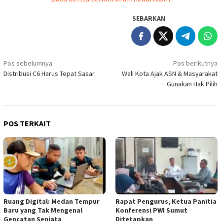
SEBARKAN
Navigasi
Pos sebelumnya
Pos berikutnya
Distribusi C6 Harus Tepat Sasar
Wali Kota Ajak ASN & Masyarakat
pos
Gunakan Hak Pilih
POS TERKAIT
Ruang Digital: Medan Tempur
Rapat Pengurus, Ketua Panitia
Baru yang Tak Mengenal
Konferensi PWI Sumut
Gencatan Senjata
Ditetapkan