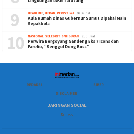
Lingkungan IAKN Tarutung
9
HEADLINE
,
MEDAN
,
PERISTIWA
98 Dilihat
Aula Rumah Dinas Gubernur Sumut Dipakai Main
Sepakbola
10
NASIONAL
,
SELEBRITIS/HIBURAN
81 Dilihat
Perwira Bergoyang Gandeng Eks 7 Icons dan
Farelio, “Senggol Dong Boss”
REDAKSI
SIBER
DISCLAIMER
JARINGAN SOCIAL
RSS