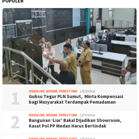
POPULER
1
HEADLINE
,
MEDAN
,
PERISTIWA
132 Dilihat
Gubsu Tegur PLN Sumut, Minta Kompensasi
bagi Masyarakat Terdampak Pemadaman
2
HEADLINE
,
MEDAN
,
PERISTIWA
127 Dilihat
Bangunan ‘Liar’ Bakal Dijadikan Showroom,
Kasat Pol PP Medan Harus Bertindak
HEADLINE
,
MEDAN
,
PERISTIWA
125 Dilihat