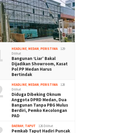
1
HEADLINE
,
MEDAN
,
PERISTIWA
129
Dilihat
Bangunan ‘Liar’ Bakal
Dijadikan Showroom, Kasat
Pol PP Medan Harus
Bertindak
2
HEADLINE
,
MEDAN
,
PERISTIWA
128
Dilihat
Diduga Dibeking Oknum
Anggota DPRD Medan, Dua
Bangunan Tanpa PBG Mulus
Berdiri, Pemko Kecolongan
PAD
3
DAERAH
,
TAPUT
126 Dilihat
Pemkab Taput Hadiri Puncak