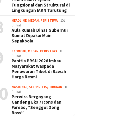
7
Fungsional dan Struktural di
Lingkungan IAKN Tarutung
8
HEADLINE
,
MEDAN
,
PERISTIWA
101
Dilihat
Aula Rumah Dinas Gubernur
Sumut Dipakai Main
Sepakbola
9
EKONOMI
,
MEDAN
,
PERISTIWA
83
Dilihat
Panitia PRSU 2026 Imbau
Masyarakat Waspada
Penawaran Tiket di Bawah
Harga Resmi
0
NASIONAL
,
SELEBRITIS/HIBURAN
83
Dilihat
Perwira Bergoyang
Gandeng Eks 7 Icons dan
Farelio, “Senggol Dong
Boss”