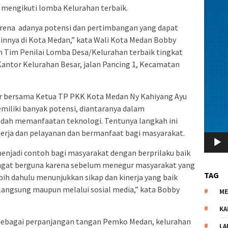
mengikuti lomba Kelurahan terbaik.
karena adanya potensi dan pertimbangan yang dapat
innya di Kota Medan,” kata Wali Kota Medan Bobby
 Tim Penilai Lomba Desa/Kelurahan terbaik tingkat
Kantor Kelurahan Besar, jalan Pancing 1, Kecamatan
ir bersama Ketua TP PKK Kota Medan Ny Kahiyang Ayu
miliki banyak potensi, diantaranya dalam
ah memanfaatan teknologi. Tentunya langkah ini
erja dan pelayanan dan bermanfaat bagi masyarakat.
menjadi contoh bagi masyarakat dengan berprilaku baik
 sangat berguna karena sebelum menegur masyarakat yang
TAG
bih dahulu menunjukkan sikap dan kinerja yang baik
langsung maupun melalui sosial media,” kata Bobby
M
KA
 sebagai perpanjangan tangan Pemko Medan, kelurahan
LA