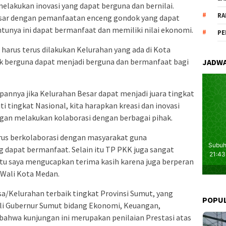
melakukan inovasi yang dapat berguna dan bernilai.
RA
esar dengan pemanfaatan enceng gondok yang dapat
ntunya ini dapat bermanfaat dan memiliki nilai ekonomi.
PE
 harus terus dilakukan Kelurahan yang ada di Kota
ak berguna dapat menjadi berguna dan bermanfaat bagi
JADWA
nya jika Kelurahan Besar dapat menjadi juara tingkat
 tingkat Nasional, kita harapkan kreasi dan inovasi
ngan melakukan kolaborasi dengan berbagai pihak.
rus berkolaborasi dengan masyarakat guna
g dapat bermanfaat. Selain itu TP PKK juga sangat
itu saya mengucapkan terima kasih karena juga berperan
Wali Kota Medan.
a/Kelurahan terbaik tingkat Provinsi Sumut, yang
POPU
Ahli Gubernur Sumut bidang Ekonomi, Keuangan,
hwa kunjungan ini merupakan penilaian Prestasi atas