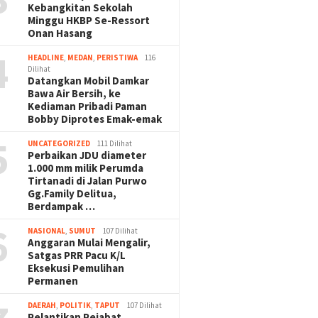
Kebangkitan Sekolah
Minggu HKBP Se-Ressort
Onan Hasang
4
HEADLINE
,
MEDAN
,
PERISTIWA
116
Dilihat
Datangkan Mobil Damkar
Bawa Air Bersih, ke
Kediaman Pribadi Paman
Bobby Diprotes Emak-emak
5
UNCATEGORIZED
111 Dilihat
Perbaikan JDU diameter
1.000 mm milik Perumda
Tirtanadi di Jalan Purwo
Gg.Family Delitua,
Berdampak …
6
NASIONAL
,
SUMUT
107 Dilihat
Anggaran Mulai Mengalir,
Satgas PRR Pacu K/L
Eksekusi Pemulihan
Permanen
DAERAH
,
POLITIK
,
TAPUT
107 Dilihat
Pelantikan Pejabat