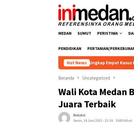
Loncat
ke
konten
MEDAN
SUMUT
PERISTIWA
DA
PENDIDIKAN
PERTANIAN/PERKEBUNA
resnarkoba Polres Batu Bara Ungkap Empat Kasus Peredaran Nar
Hot News
Beranda
Uncategorized
Wali Kota Medan B
Juara Terbaik
Redaksi
Senin, 14 Juni 2021 - 23:14
268 Dilihat