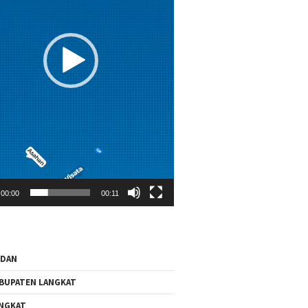
00:00
00:11
EDAN
BUPATEN LANGKAT
NGKAT