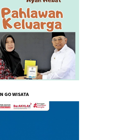
N GO WISATA
r