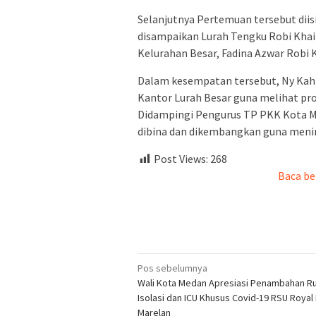
Selanjutnya Pertemuan tersebut dii
disampaikan Lurah Tengku Robi Khai
Kelurahan Besar, Fadina Azwar Robi K
Dalam kesempatan tersebut, Ny Kah
Kantor Lurah Besar guna melihat pr
Didampingi Pengurus TP PKK Kota Me
dibina dan dikembangkan guna meni
Post Views:
268
Baca be
Navigasi
Pos sebelumnya
Wali Kota Medan Apresiasi Penambahan R
pos
Isolasi dan ICU Khusus Covid-19 RSU Royal
Marelan