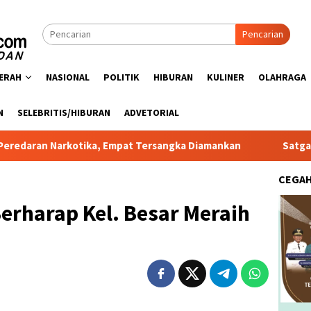
Pencarian
ERAH
NASIONAL
POLITIK
HIBURAN
KULINER
OLAHRAGA
N
SELEBRITIS/HIBURAN
ADVETORIAL
kotika, Empat Tersangka Diamankan
Satgas PRR Pacu Rea
CEGA
erharap Kel. Besar Meraih