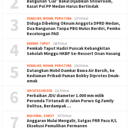
2
Bangunan ‘Liar’ Bakal Dijadikan Showroom,
Kasat Pol PP Medan Harus Bertindak
3
HEADLINE
,
MEDAN
,
PERISTIWA
127 Dilihat
Diduga Dibeking Oknum Anggota DPRD Medan,
Dua Bangunan Tanpa PBG Mulus Berdiri, Pemko
Kecolongan PAD
4
DAERAH
,
TAPUT
126 Dilihat
Pemkab Taput Hadiri Puncak Kebangkitan
Sekolah Minggu HKBP Se-Ressort Onan Hasang
5
HEADLINE
,
MEDAN
,
PERISTIWA
116 Dilihat
Datangkan Mobil Damkar Bawa Air Bersih, ke
Kediaman Pribadi Paman Bobby Diprotes Emak-
emak
6
UNCATEGORIZED
111 Dilihat
Perbaikan JDU diameter 1.000 mm milik
Perumda Tirtanadi di Jalan Purwo Gg.Family
Delitua, Berdampak …
7
NASIONAL
,
SUMUT
107 Dilihat
Anggaran Mulai Mengalir, Satgas PRR Pacu K/L
Eksekusi Pemulihan Permanen