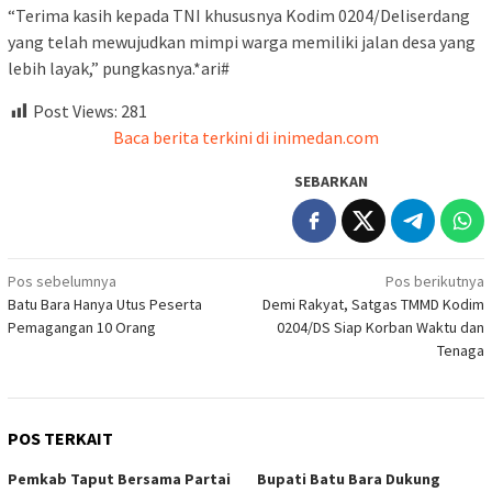
“Terima kasih kepada TNI khususnya Kodim 0204/Deliserdang
yang telah mewujudkan mimpi warga memiliki jalan desa yang
lebih layak,” pungkasnya.*ari#
Post Views:
281
Baca berita terkini di inimedan.com
SEBARKAN
Navigasi
Pos sebelumnya
Pos berikutnya
Batu Bara Hanya Utus Peserta
Demi Rakyat, Satgas TMMD Kodim
pos
Pemagangan 10 Orang
0204/DS Siap Korban Waktu dan
Tenaga
POS TERKAIT
Pemkab Taput Bersama Partai
Bupati Batu Bara Dukung