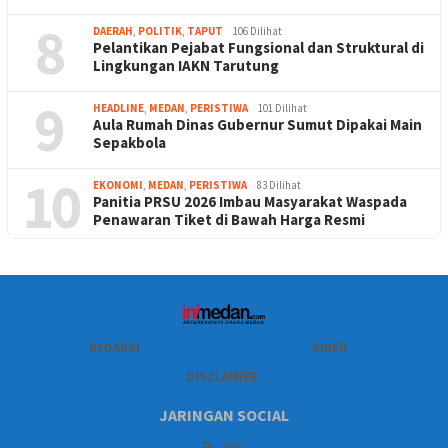
8
DAERAH
,
POLITIK
,
TAPUT
106 Dilihat
Pelantikan Pejabat Fungsional dan Struktural di
Lingkungan IAKN Tarutung
9
HEADLINE
,
MEDAN
,
PERISTIWA
101 Dilihat
Aula Rumah Dinas Gubernur Sumut Dipakai Main
Sepakbola
10
EKONOMI
,
MEDAN
,
PERISTIWA
83 Dilihat
Panitia PRSU 2026 Imbau Masyarakat Waspada
Penawaran Tiket di Bawah Harga Resmi
REDAKSI
SIBER
DISCLAIMER
JARINGAN SOCIAL