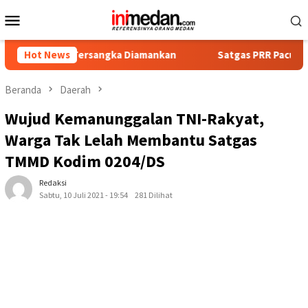
Loncat
Menu
ke
Mobile
konten
mpat Tersangka Diamankan
Hot News
Satgas PRR Pacu Realisasi Tam
Beranda
Daerah
Wujud Kemanunggalan TNI-Rakyat,
Warga Tak Lelah Membantu Satgas
TMMD Kodim 0204/DS
Redaksi
Sabtu, 10 Juli 2021 - 19:54
281 Dilihat