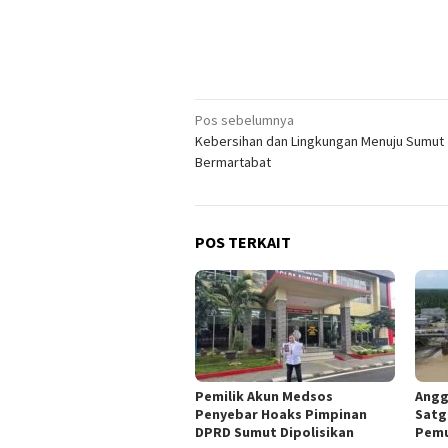
Navigasi
Pos sebelumnya
Kebersihan dan Lingkungan Menuju Sumut
pos
Bermartabat
POS TERKAIT
Pemilik Akun Medsos
Angg
Penyebar Hoaks Pimpinan
Satg
DPRD Sumut Dipolisikan
Pemu