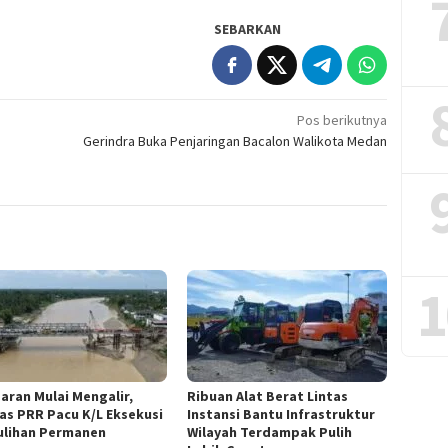
SEBARKAN
Pos berikutnya
Gerindra Buka Penjaringan Bacalon Walikota Medan
1
aran Mulai Mengalir,
Ribuan Alat Berat Lintas
as PRR Pacu K/L Eksekusi
Instansi Bantu Infrastruktur
lihan Permanen
Wilayah Terdampak Pulih