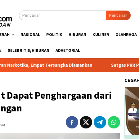
Pencarian
ERAH
NASIONAL
POLITIK
HIBURAN
KULINER
OLAHRAGA
N
SELEBRITIS/HIBURAN
ADVETORIAL
at Tersangka Diamankan
Satgas PRR Pacu Realisasi Tamba
CEGA
t Dapat Penghargaan dari
angan
ihat