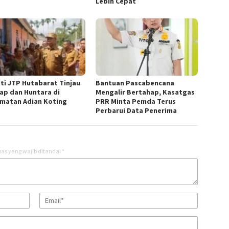
Lebih Cepat
ti JTP Hutabarat Tinjau
Bantuan Pascabencana
ap dan Huntara di
Mengalir Bertahap, Kasatgas
matan Adian Koting
PRR Minta Pemda Terus
Perbarui Data Penerima
as yang wajib ditandai
*