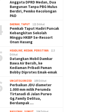
Anggota DPRD Medan, Dua
Bangunan Tanpa PBG Mulus
Berdiri, Pemko Kecolongan
PAD
4
DAERAH
,
TAPUT
121 Dilihat
Pemkab Taput Hadiri Puncak
Kebangkitan Sekolah
Minggu HKBP Se-Ressort
Onan Hasang
5
HEADLINE
,
MEDAN
,
PERISTIWA
113
Dilihat
Datangkan Mobil Damkar
Bawa Air Bersih, ke
Kediaman Pribadi Paman
Bobby Diprotes Emak-emak
6
UNCATEGORIZED
109 Dilihat
Perbaikan JDU diameter
1.000 mm milik Perumda
Tirtanadi di Jalan Purwo
Gg.Family Delitua,
Berdampak …
NASIONAL
,
SUMUT
104 Dilihat