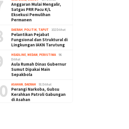
7
Anggaran Mulai Mengalir,
Satgas PRR Pacu K/L
Eksekusi Pemulihan
Permanen
8
DAERAH
,
POLITIK
,
TAPUT
102 Dilihat
Pelantikan Pejabat
Fungsional dan Struktural di
Lingkungan IAKN Tarutung
9
HEADLINE
,
MEDAN
,
PERISTIWA
96
Dilihat
Aula Rumah Dinas Gubernur
Sumut Dipakai Main
Sepakbola
0
ASAHAN
,
DAERAH
91 Dilihat
Perangi Narkoba, Gubsu
Kerahkan Patroli Gabungan
di Asahan