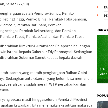
, Selasa (22/10).
RA
penghargaan adalah Pemprov Sumut, Pemko
PE
 Tebingtinggi, Pemko Binjai, Pemkab Toba Samosir,
 Samosir, Pamkab Batubara, Pemkab
JADWA
gbedagai, Pemkab Deliserdang, dan Pemkab
, Pemkab Taput, Pemkab Asahan dan Pemkab Tapsel.
iserahkan Direktur Akutansi dan Pelaporan Keuangan
iwin Istanti kepada Gubernur Edy Rahmayadi. Sedangkan
iserahkan Gubernur Sumut kepada kepala daerah
aerah-daerah yang meraih penghargaan Raihan Opini
ya. Sedangkan untuk daerah yang belum bisa memenuhi
Bagi daerah yang sudah meraih WTP pertahankan dan
asnya.
POPU
 yang secara masif hingga seluruh Pemda di Provinsi
rupakan kewajiban, bila menemukan kesulitan maka ada