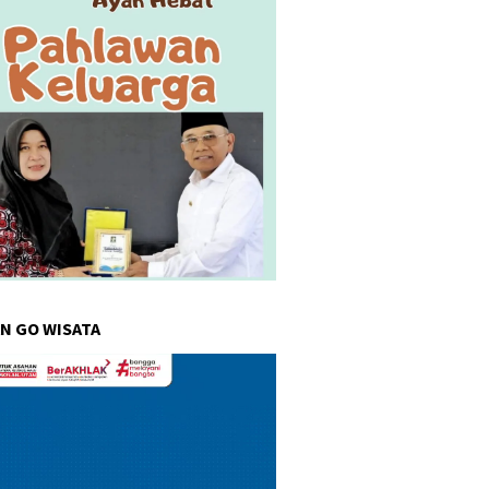
N GO WISATA
r