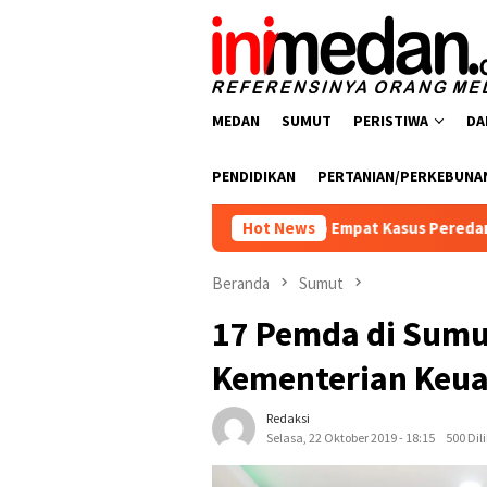
Loncat
ke
konten
MEDAN
SUMUT
PERISTIWA
DA
PENDIDIKAN
PERTANIAN/PERKEBUNA
Polres Batu Bara Ungkap Empat Kasus Peredaran Narkotika, Emp
Hot News
Beranda
Sumut
17 Pemda di Sumu
Kementerian Keu
Redaksi
Selasa, 22 Oktober 2019 - 18:15
500 Dil