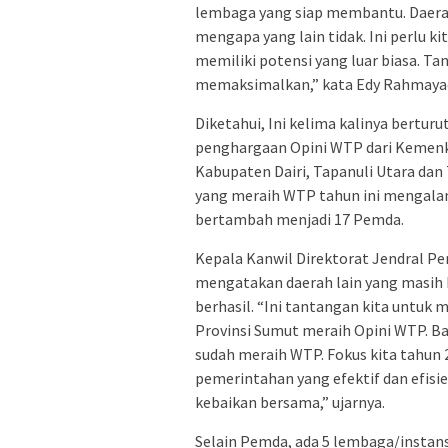
lembaga yang siap membantu. Daerah
mengapa yang lain tidak. Ini perlu k
memiliki potensi yang luar biasa. T
memaksimalkan,” kata Edy Rahmayad
Diketahui, Ini kelima kalinya bertur
penghargaan Opini WTP dari Kemenke
Kabupaten Dairi, Tapanuli Utara dan 
yang meraih WTP tahun ini mengalami
bertambah menjadi 17 Pemda.
Kepala Kanwil Direktorat Jendral P
mengatakan daerah lain yang masih 
berhasil. “Ini tantangan kita untu
Provinsi Sumut meraih Opini WTP. Bag
sudah meraih WTP. Fokus kita tahu
pemerintahan yang efektif dan efisien
kebaikan bersama,” ujarnya.
Selain Pemda, ada 5 lembaga/instan