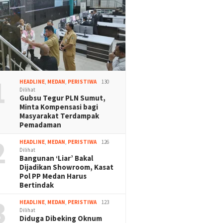
1
HEADLINE
,
MEDAN
,
PERISTIWA
130
Dilihat
Gubsu Tegur PLN Sumut,
Minta Kompensasi bagi
Masyarakat Terdampak
Pemadaman
2
HEADLINE
,
MEDAN
,
PERISTIWA
126
Dilihat
Bangunan ‘Liar’ Bakal
Dijadikan Showroom, Kasat
Pol PP Medan Harus
Bertindak
3
HEADLINE
,
MEDAN
,
PERISTIWA
123
Dilihat
Diduga Dibeking Oknum