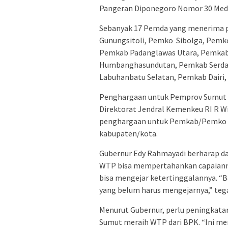
Pangeran Diponegoro Nomor 30 Medan
Sebanyak 17 Pemda yang menerima 
Gunungsitoli, Pemko Sibolga, Pemko
Pemkab Padanglawas Utara, Pemkab
Humbanghasundutan, Pemkab Serdan
Labuhanbatu Selatan, Pemkab Dairi
Penghargaan untuk Pemprov Sumut d
Direktorat Jendral Kemenkeu RI R W
penghargaan untuk Pemkab/Pemko d
kabupaten/kota.
Gubernur Edy Rahmayadi berharap d
WTP bisa mempertahankan capaiann
bisa mengejar ketertinggalannya. “
yang belum harus mengejarnya,” teg
Menurut Gubernur, perlu peningkatan
Sumut meraih WTP dari BPK. “Ini me