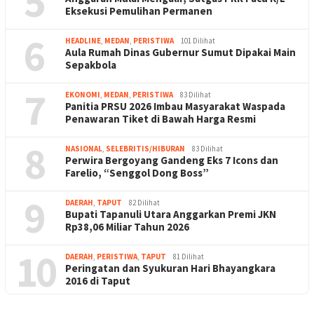
5
Eksekusi Pemulihan Permanen
6
HEADLINE
,
MEDAN
,
PERISTIWA
101 Dilihat
Aula Rumah Dinas Gubernur Sumut Dipakai Main
Sepakbola
7
EKONOMI
,
MEDAN
,
PERISTIWA
83 Dilihat
Panitia PRSU 2026 Imbau Masyarakat Waspada
Penawaran Tiket di Bawah Harga Resmi
8
NASIONAL
,
SELEBRITIS/HIBURAN
83 Dilihat
Perwira Bergoyang Gandeng Eks 7 Icons dan
Farelio, “Senggol Dong Boss”
9
DAERAH
,
TAPUT
82 Dilihat
Bupati Tapanuli Utara Anggarkan Premi JKN
Rp38,06 Miliar Tahun 2026
10
DAERAH
,
PERISTIWA
,
TAPUT
81 Dilihat
Peringatan dan Syukuran Hari Bhayangkara
2016 di Taput