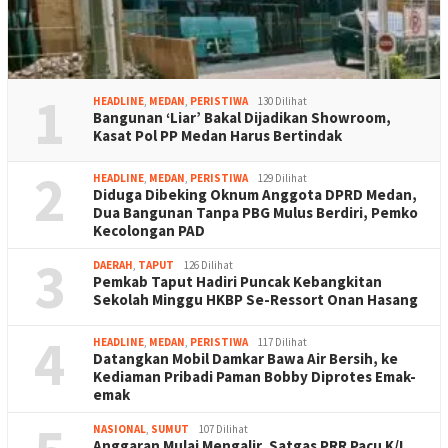
1
HEADLINE
,
MEDAN
,
PERISTIWA
130 Dilihat
Bangunan ‘Liar’ Bakal Dijadikan Showroom,
Kasat Pol PP Medan Harus Bertindak
2
HEADLINE
,
MEDAN
,
PERISTIWA
129 Dilihat
Diduga Dibeking Oknum Anggota DPRD Medan,
Dua Bangunan Tanpa PBG Mulus Berdiri, Pemko
Kecolongan PAD
3
DAERAH
,
TAPUT
126 Dilihat
Pemkab Taput Hadiri Puncak Kebangkitan
Sekolah Minggu HKBP Se-Ressort Onan Hasang
4
HEADLINE
,
MEDAN
,
PERISTIWA
117 Dilihat
Datangkan Mobil Damkar Bawa Air Bersih, ke
Kediaman Pribadi Paman Bobby Diprotes Emak-
emak
NASIONAL
,
SUMUT
107 Dilihat
Anggaran Mulai Mengalir, Satgas PRR Pacu K/L