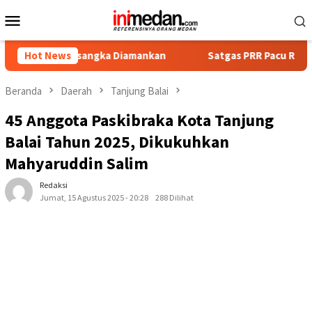
Loncat
Menu
ke
Mobile
konten
Tersangka Diamankan
Hot News
Satgas PRR Pacu Realisasi Tambahan 
Beranda
Daerah
Tanjung Balai
45 Anggota Paskibraka Kota Tanjung
Balai Tahun 2025, Dikukuhkan
Mahyaruddin Salim
Redaksi
Jumat, 15 Agustus 2025 - 20:28
288 Dilihat