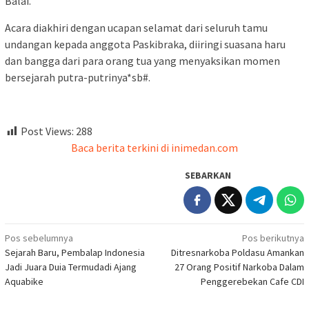
Balai.
Acara diakhiri dengan ucapan selamat dari seluruh tamu
undangan kepada anggota Paskibraka, diiringi suasana haru
dan bangga dari para orang tua yang menyaksikan momen
bersejarah putra-putrinya*sb#.
Post Views:
288
Baca berita terkini di inimedan.com
SEBARKAN
Navigasi
Pos sebelumnya
Pos berikutnya
Sejarah Baru, Pembalap Indonesia
Ditresnarkoba Poldasu Amankan
pos
Jadi Juara Duia Termudadi Ajang
27 Orang Positif Narkoba Dalam
Aquabike
Penggerebekan Cafe CDI