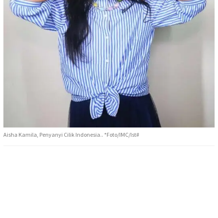
Aisha Kamila, Penyanyi Cilik Indonesia.. *Foto/IMC/Ist#