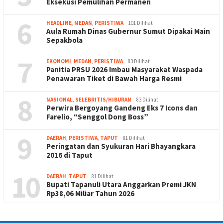
Eksekusi Pemulihan Permanen
6
HEADLINE
,
MEDAN
,
PERISTIWA
101 Dilihat
Aula Rumah Dinas Gubernur Sumut Dipakai Main
Sepakbola
7
EKONOMI
,
MEDAN
,
PERISTIWA
83 Dilihat
Panitia PRSU 2026 Imbau Masyarakat Waspada
Penawaran Tiket di Bawah Harga Resmi
8
NASIONAL
,
SELEBRITIS/HIBURAN
83 Dilihat
Perwira Bergoyang Gandeng Eks 7 Icons dan
Farelio, “Senggol Dong Boss”
9
DAERAH
,
PERISTIWA
,
TAPUT
81 Dilihat
Peringatan dan Syukuran Hari Bhayangkara
2016 di Taput
10
DAERAH
,
TAPUT
81 Dilihat
Bupati Tapanuli Utara Anggarkan Premi JKN
Rp38,06 Miliar Tahun 2026