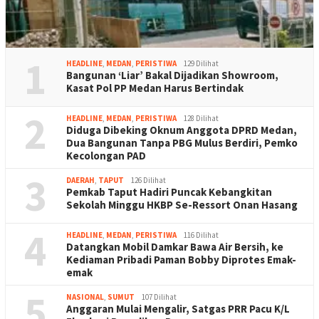
1
HEADLINE
,
MEDAN
,
PERISTIWA
129 Dilihat
Bangunan ‘Liar’ Bakal Dijadikan Showroom,
Kasat Pol PP Medan Harus Bertindak
2
HEADLINE
,
MEDAN
,
PERISTIWA
128 Dilihat
Diduga Dibeking Oknum Anggota DPRD Medan,
Dua Bangunan Tanpa PBG Mulus Berdiri, Pemko
Kecolongan PAD
3
DAERAH
,
TAPUT
126 Dilihat
Pemkab Taput Hadiri Puncak Kebangkitan
Sekolah Minggu HKBP Se-Ressort Onan Hasang
4
HEADLINE
,
MEDAN
,
PERISTIWA
116 Dilihat
Datangkan Mobil Damkar Bawa Air Bersih, ke
Kediaman Pribadi Paman Bobby Diprotes Emak-
emak
5
NASIONAL
,
SUMUT
107 Dilihat
Anggaran Mulai Mengalir, Satgas PRR Pacu K/L