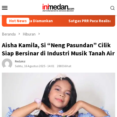
Loncat
Menu
ke
Mobile
konten
gka Diamankan
Hot News
Satgas PRR Pacu Realisasi Tambahan TKD A
Beranda
Hiburan
Aisha Kamila, Si “Neng Pasundan” Cilik
Siap Bersinar di Industri Musik Tanah Air
Redaksi
Sabtu, 16 Agustus 2025 - 14:01
288 Dilihat