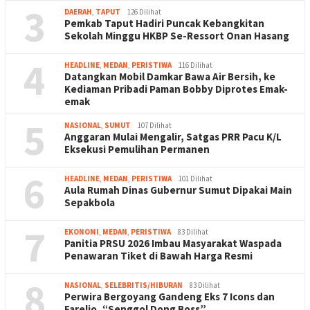
3
DAERAH
,
TAPUT
126 Dilihat
Pemkab Taput Hadiri Puncak Kebangkitan
Sekolah Minggu HKBP Se-Ressort Onan Hasang
4
HEADLINE
,
MEDAN
,
PERISTIWA
116 Dilihat
Datangkan Mobil Damkar Bawa Air Bersih, ke
Kediaman Pribadi Paman Bobby Diprotes Emak-
emak
5
NASIONAL
,
SUMUT
107 Dilihat
Anggaran Mulai Mengalir, Satgas PRR Pacu K/L
Eksekusi Pemulihan Permanen
6
HEADLINE
,
MEDAN
,
PERISTIWA
101 Dilihat
Aula Rumah Dinas Gubernur Sumut Dipakai Main
Sepakbola
7
EKONOMI
,
MEDAN
,
PERISTIWA
83 Dilihat
Panitia PRSU 2026 Imbau Masyarakat Waspada
Penawaran Tiket di Bawah Harga Resmi
8
NASIONAL
,
SELEBRITIS/HIBURAN
83 Dilihat
Perwira Bergoyang Gandeng Eks 7 Icons dan
Farelio, “Senggol Dong Boss”