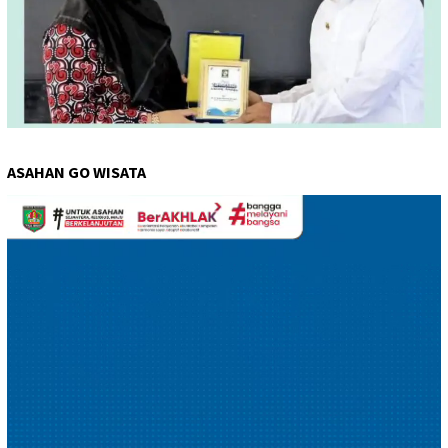
ASAHAN GO WISATA
Pemutar
Video