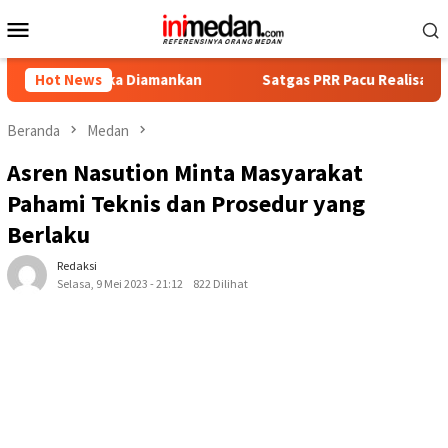
Loncat
Menu
ke
Mobile
konten
gka Diamankan
Hot News
Satgas PRR Pacu Realisasi Tambahan TKD A
Beranda
Medan
Asren Nasution Minta Masyarakat
Pahami Teknis dan Prosedur yang
Berlaku
Redaksi
Selasa, 9 Mei 2023 - 21:12
822 Dilihat