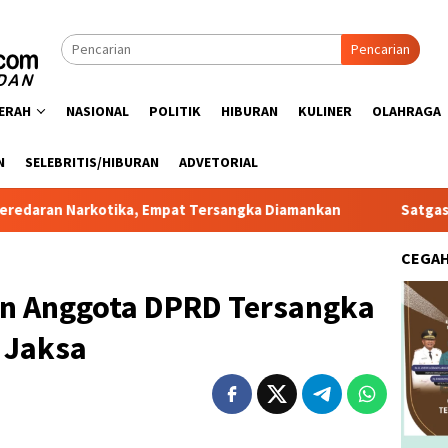
Pencarian
ERAH
NASIONAL
POLITIK
HIBURAN
KULINER
OLAHRAGA
N
SELEBRITIS/HIBURAN
ADVETORIAL
tika, Empat Tersangka Diamankan
Satgas PRR Pacu Realis
CEGA
n Anggota DPRD Tersangka
 Jaksa