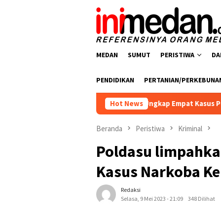
Loncat
ke
konten
MEDAN
SUMUT
PERISTIWA
DA
PENDIDIKAN
PERTANIAN/PERKEBUNA
snarkoba Polres Batu Bara Ungkap Empat Kasus Peredaran Narko
Hot News
Beranda
Peristiwa
Kriminal
Poldasu limpahka
Kasus Narkoba Ke
Redaksi
Selasa, 9 Mei 2023 - 21:09
348 Dilihat