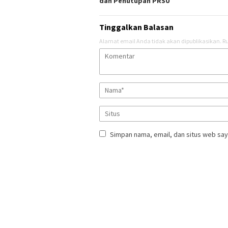
dan Penutupan PRSU
Tinggalkan Balasan
Alamat email Anda tidak akan dipublikasikan.
Ru
Simpan nama, email, dan situs web say