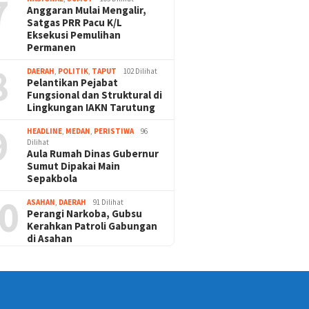
7
Anggaran Mulai Mengalir,
Satgas PRR Pacu K/L
Eksekusi Pemulihan
Permanen
8
DAERAH
,
POLITIK
,
TAPUT
102 Dilihat
Pelantikan Pejabat
Fungsional dan Struktural di
Lingkungan IAKN Tarutung
9
HEADLINE
,
MEDAN
,
PERISTIWA
96
Dilihat
Aula Rumah Dinas Gubernur
Sumut Dipakai Main
Sepakbola
0
ASAHAN
,
DAERAH
91 Dilihat
Perangi Narkoba, Gubsu
Kerahkan Patroli Gabungan
di Asahan