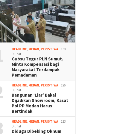
1
HEADLINE
,
MEDAN
,
PERISTIWA
130
Dilihat
Gubsu Tegur PLN Sumut,
Minta Kompensasi bagi
Masyarakat Terdampak
Pemadaman
2
HEADLINE
,
MEDAN
,
PERISTIWA
126
Dilihat
Bangunan ‘Liar’ Bakal
Dijadikan Showroom, Kasat
Pol PP Medan Harus
Bertindak
3
HEADLINE
,
MEDAN
,
PERISTIWA
123
Dilihat
Diduga Dibeking Oknum