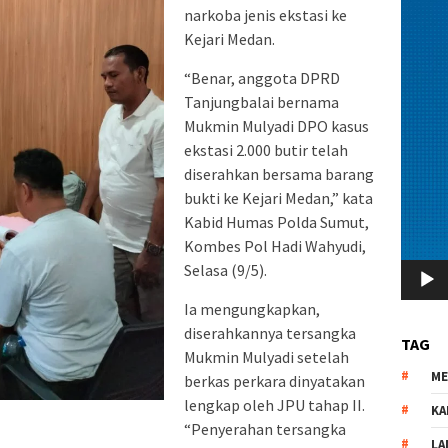
narkoba jenis ekstasi ke
Kejari Medan.
“Benar, anggota DPRD
Tanjungbalai bernama
Mukmin Mulyadi DPO kasus
ekstasi 2.000 butir telah
diserahkan bersama barang
bukti ke Kejari Medan,” kata
Kabid Humas Polda Sumut,
Kombes Pol Hadi Wahyudi,
Selasa (9/5).
Ia mengungkapkan,
diserahkannya tersangka
TAG
Mukmin Mulyadi setelah
M
berkas perkara dinyatakan
lengkap oleh JPU tahap II.
KA
“Penyerahan tersangka
LA