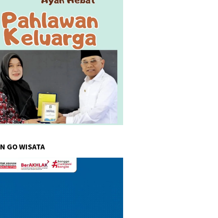
N GO WISATA
r