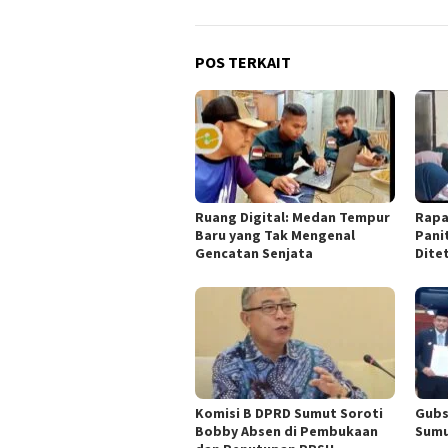
POS TERKAIT
Ruang Digital: Medan Tempur
Rapa
Baru yang Tak Mengenal
Pani
Gencatan Senjata
Dite
Komisi B DPRD Sumut Soroti
Gubs
Bobby Absen di Pembukaan
Sumu