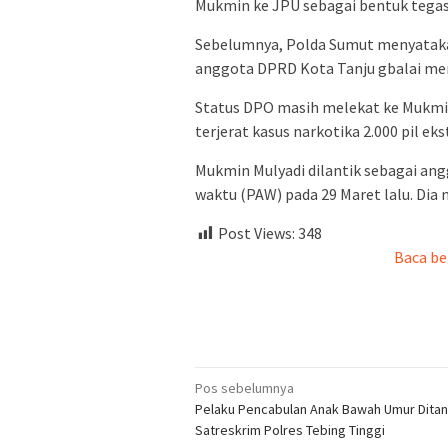
Mukmin ke JPU sebagai bentuk tegas
Sebelumnya, Polda Sumut menyatakan
anggota DPRD Kota Tanju gbalai me
Status DPO masih melekat ke Mukmin 
terjerat kasus narkotika 2.000 pil ek
Mukmin Mulyadi dilantik sebagai an
waktu (PAW) pada 29 Maret lalu. Dia
Post Views:
348
Baca be
Navigasi
Pos sebelumnya
Pelaku Pencabulan Anak Bawah Umur Dita
pos
Satreskrim Polres Tebing Tinggi