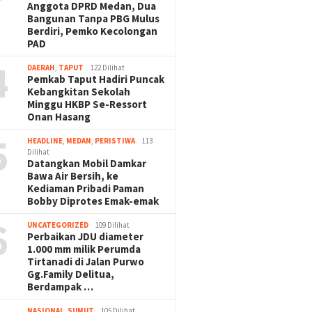
Anggota DPRD Medan, Dua
Bangunan Tanpa PBG Mulus
Berdiri, Pemko Kecolongan
PAD
4
DAERAH
,
TAPUT
122 Dilihat
Pemkab Taput Hadiri Puncak
Kebangkitan Sekolah
Minggu HKBP Se-Ressort
Onan Hasang
5
HEADLINE
,
MEDAN
,
PERISTIWA
113
Dilihat
Datangkan Mobil Damkar
Bawa Air Bersih, ke
Kediaman Pribadi Paman
Bobby Diprotes Emak-emak
6
UNCATEGORIZED
109 Dilihat
Perbaikan JDU diameter
1.000 mm milik Perumda
Tirtanadi di Jalan Purwo
Gg.Family Delitua,
Berdampak …
NASIONAL
,
SUMUT
105 Dilihat