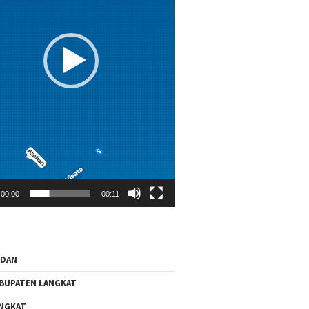
00:00
00:11
EDAN
BUPATEN LANGKAT
NGKAT