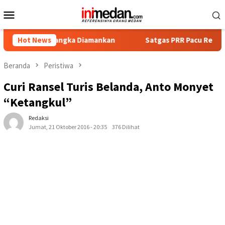
Loncat
Menu
ke
Mobile
konten
t Tersangka Diamankan
Hot News
Satgas PRR Pacu Realisasi Tambah
Beranda
Peristiwa
Curi Ransel Turis Belanda, Anto Monyet
“Ketangkul”
Redaksi
Jumat, 21 Oktober 2016 - 20:35
376 Dilihat