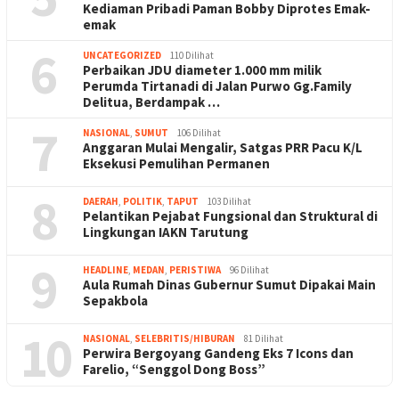
Kediaman Pribadi Paman Bobby Diprotes Emak-
emak
6
UNCATEGORIZED
110 Dilihat
Perbaikan JDU diameter 1.000 mm milik
Perumda Tirtanadi di Jalan Purwo Gg.Family
Delitua, Berdampak …
7
NASIONAL
,
SUMUT
106 Dilihat
Anggaran Mulai Mengalir, Satgas PRR Pacu K/L
Eksekusi Pemulihan Permanen
8
DAERAH
,
POLITIK
,
TAPUT
103 Dilihat
Pelantikan Pejabat Fungsional dan Struktural di
Lingkungan IAKN Tarutung
9
HEADLINE
,
MEDAN
,
PERISTIWA
96 Dilihat
Aula Rumah Dinas Gubernur Sumut Dipakai Main
Sepakbola
10
NASIONAL
,
SELEBRITIS/HIBURAN
81 Dilihat
Perwira Bergoyang Gandeng Eks 7 Icons dan
Farelio, “Senggol Dong Boss”