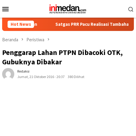
Loncat
Menu
ke
Mobile
konten
ankan
Hot News
Satgas PRR Pacu Realisasi Tambahan TKD Aceh Rp1,
Beranda
Peristiwa
Penggarap Lahan PTPN Dibacoki OTK,
Gubuknya Dibakar
Redaksi
Jumat, 21 Oktober 2016 - 20:37
380 Dilihat