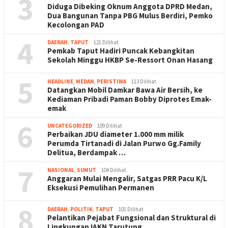
3
Diduga Dibeking Oknum Anggota DPRD Medan,
Dua Bangunan Tanpa PBG Mulus Berdiri, Pemko
Kecolongan PAD
4
DAERAH
,
TAPUT
121 Dilihat
Pemkab Taput Hadiri Puncak Kebangkitan
Sekolah Minggu HKBP Se-Ressort Onan Hasang
5
HEADLINE
,
MEDAN
,
PERISTIWA
113 Dilihat
Datangkan Mobil Damkar Bawa Air Bersih, ke
Kediaman Pribadi Paman Bobby Diprotes Emak-
emak
6
UNCATEGORIZED
109 Dilihat
Perbaikan JDU diameter 1.000 mm milik
Perumda Tirtanadi di Jalan Purwo Gg.Family
Delitua, Berdampak …
7
NASIONAL
,
SUMUT
104 Dilihat
Anggaran Mulai Mengalir, Satgas PRR Pacu K/L
Eksekusi Pemulihan Permanen
8
DAERAH
,
POLITIK
,
TAPUT
101 Dilihat
Pelantikan Pejabat Fungsional dan Struktural di
Lingkungan IAKN Tarutung