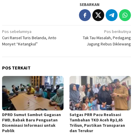
SEBARKAN
Navigasi
Pos sebelumnya
Pos berikutnya
Curi Ransel Turis Belanda, Anto
Tak Tau Masalah, Pedagang
pos
Monyet “Ketangkul”
Jagung Rebus Diklewang
POS TERKAIT
DPRD Sumut Sambut Gagasan
Satgas PRR Pacu Realisasi
FWD, Babak Baru Penguatan
Tambahan TKD Aceh Rp1,65
Diseminasi Informasi untuk
Triliun, Pastikan Transparan
Publik
dan Terukur