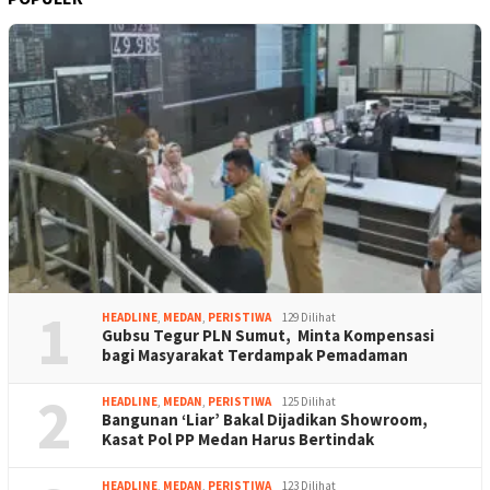
1
HEADLINE
,
MEDAN
,
PERISTIWA
129 Dilihat
Gubsu Tegur PLN Sumut, Minta Kompensasi
bagi Masyarakat Terdampak Pemadaman
2
HEADLINE
,
MEDAN
,
PERISTIWA
125 Dilihat
Bangunan ‘Liar’ Bakal Dijadikan Showroom,
Kasat Pol PP Medan Harus Bertindak
HEADLINE
,
MEDAN
,
PERISTIWA
123 Dilihat