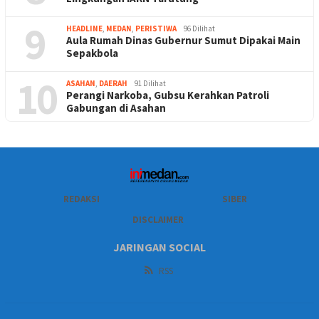
9
HEADLINE
,
MEDAN
,
PERISTIWA
96 Dilihat
Aula Rumah Dinas Gubernur Sumut Dipakai Main
Sepakbola
10
ASAHAN
,
DAERAH
91 Dilihat
Perangi Narkoba, Gubsu Kerahkan Patroli
Gabungan di Asahan
REDAKSI
SIBER
DISCLAIMER
JARINGAN SOCIAL
RSS