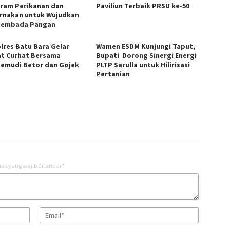
ram Perikanan dan
Paviliun Terbaik PRSU ke-50
rnakan untuk Wujudkan
sembada Pangan
lres Batu Bara Gelar
Wamen ESDM Kunjungi Taput,
t Curhat Bersama
Bupati Dorong Sinergi Energi
emudi Betor dan Gojek
PLTP Sarulla untuk Hilirisasi
Pertanian
as yang wajib ditandai
*