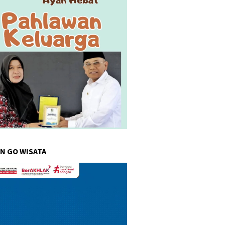
N GO WISATA
r