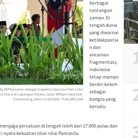
berbagai
tantangan
zaman. Di
tengah dunia
yang diwarnai
ketidakpastia
n dan
ancaman
fragmentasi,
Indonesia
tetap mampu
berdiri kokoh
 Afif Nasution sebagai Inspektur Upacara Hari Lahir
sebagai
ra Utara di Lapangan Astaka Jalan William Iskandar,
bangsa yang
Deliserdang, Senin (1/6/2026). *Foto/IMC/Ist#
bersatu
menjaga persatuan di tengah lebih dari 17.000 pulau dan
 nyata kekuatan nilai-nilai Pancasila.