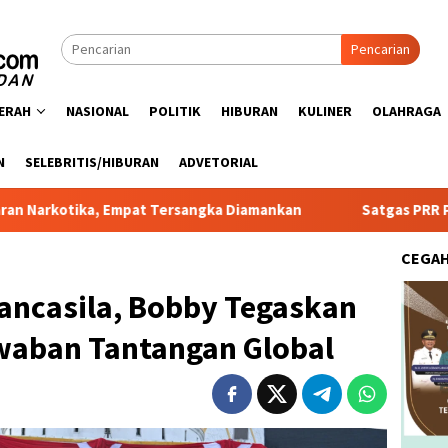
Pencarian
ERAH
NASIONAL
POLITIK
HIBURAN
KULINER
OLAHRAGA
N
SELEBRITIS/HIBURAN
ADVETORIAL
pat Tersangka Diamankan
Satgas PRR Pacu Realisasi Tamb
CEGA
Pancasila, Bobby Tegaskan
awaban Tantangan Global