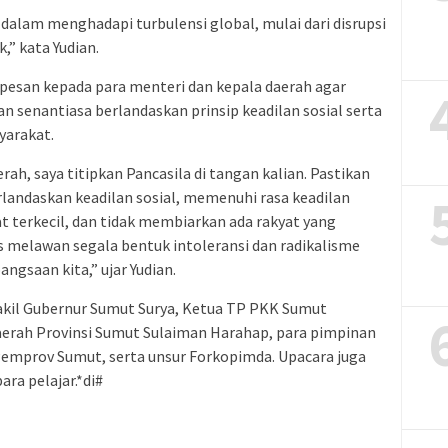
 dalam menghadapi turbulensi global, mulai dari disrupsi
,” kata Yudian.
rpesan kepada para menteri dan kepala daerah agar
an senantiasa berlandaskan prinsip keadilan sosial serta
yarakat.
ah, saya titipkan Pancasila di tangan kalian. Pastikan
erlandaskan keadilan sosial, memenuhi rasa keadilan
 terkecil, dan tidak membiarkan ada rakyat yang
us melawan segala bentuk intoleransi dan radikalisme
ngsaan kita,” ujar Yudian.
Wakil Gubernur Sumut Surya, Ketua TP PKK Sumut
Daerah Provinsi Sumut Sulaiman Harahap, para pimpinan
Pemprov Sumut, serta unsur Forkopimda. Upacara juga
ara pelajar.*di#