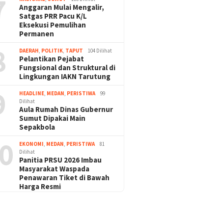
7
Anggaran Mulai Mengalir,
Satgas PRR Pacu K/L
Eksekusi Pemulihan
Permanen
8
DAERAH
,
POLITIK
,
TAPUT
104 Dilihat
Pelantikan Pejabat
Fungsional dan Struktural di
Lingkungan IAKN Tarutung
9
HEADLINE
,
MEDAN
,
PERISTIWA
99
Dilihat
Aula Rumah Dinas Gubernur
Sumut Dipakai Main
Sepakbola
0
EKONOMI
,
MEDAN
,
PERISTIWA
81
Dilihat
Panitia PRSU 2026 Imbau
Masyarakat Waspada
Penawaran Tiket di Bawah
Harga Resmi