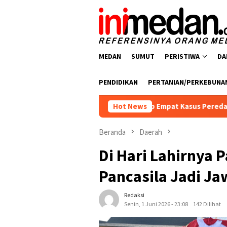
Loncat
ke
konten
MEDAN
SUMUT
PERISTIWA
DA
PENDIDIKAN
PERTANIAN/PERKEBUNA
Polres Batu Bara Ungkap Empat Kasus Peredaran Narkotika, Em
Hot News
Beranda
Daerah
Di Hari Lahirnya 
Pancasila Jadi J
Redaksi
Senin, 1 Juni 2026 - 23:08
142 Dilihat