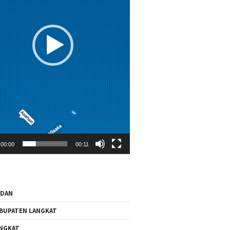
00:00
00:11
EDAN
BUPATEN LANGKAT
NGKAT