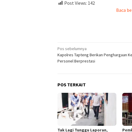
Post Views:
142
Baca be
Navigasi
Pos sebelumnya
Kapolres Tapteng Berikan Penghargaan K
pos
Personel Berprestasi
POS TERKAIT
Tak Lagi Tunggu Laporan,
Pemk