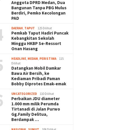
Anggota DPRD Medan, Dua
Bangunan Tanpa PBG Mulus
Berdiri, Pemko Kecolongan
PAD
4
DAERAH
,
TAPUT
125 Dilihat
Pemkab Taput Hadiri Puncak
Kebangkitan Sekolah
Minggu HKBP Se-Ressort
Onan Hasang
5
HEADLINE
,
MEDAN
,
PERISTIWA
115
Dilihat
Datangkan Mobil Damkar
Bawa Air Bersih, ke
Kediaman Pribadi Paman
Bobby Diprotes Emak-emak
6
UNCATEGORIZED
110 Dilihat
Perbaikan JDU diameter
1.000 mm milik Perumda
Tirtanadi di Jalan Purwo
Gg.Family Delitua,
Berdampak …
NASIONAL
,
SUMUT
106 Dilihat