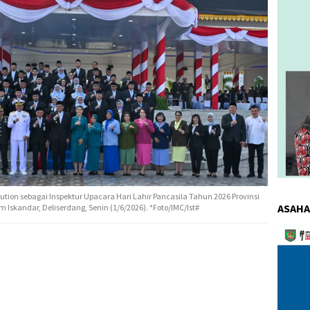
tion sebagai Inspektur Upacara Hari Lahir Pancasila Tahun 2026 Provinsi
ASAHA
Iskandar, Deliserdang, Senin (1/6/2026). *Foto/IMC/Ist#
Pemuta
Video