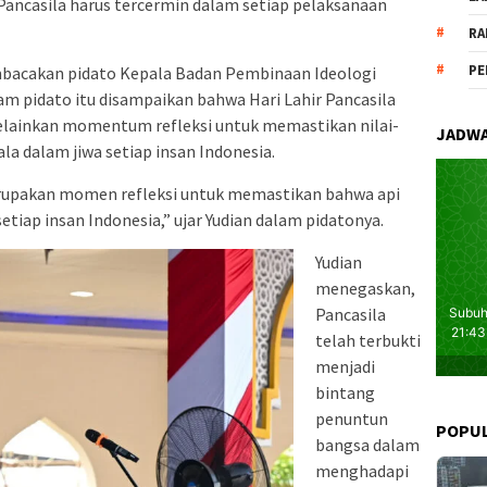
ancasila harus tercermin dalam setiap pelaksanaan
RA
PE
bacakan pidato Kepala Badan Pembinaan Ideologi
am pidato itu disampaikan bahwa Hari Lahir Pancasila
elainkan momentum refleksi untuk memastikan nilai-
JADWA
la dalam jiwa setiap insan Indonesia.
erupakan momen refleksi untuk memastikan bahwa api
etiap insan Indonesia,” ujar Yudian dalam pidatonya.
Yudian
menegaskan,
Pancasila
telah terbukti
menjadi
bintang
penuntun
POPU
bangsa dalam
menghadapi