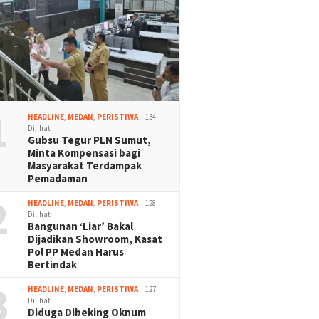
1
HEADLINE
,
MEDAN
,
PERISTIWA
134
Dilihat
Gubsu Tegur PLN Sumut,
Minta Kompensasi bagi
Masyarakat Terdampak
Pemadaman
2
HEADLINE
,
MEDAN
,
PERISTIWA
128
Dilihat
Bangunan ‘Liar’ Bakal
Dijadikan Showroom, Kasat
Pol PP Medan Harus
Bertindak
3
HEADLINE
,
MEDAN
,
PERISTIWA
127
Dilihat
Diduga Dibeking Oknum