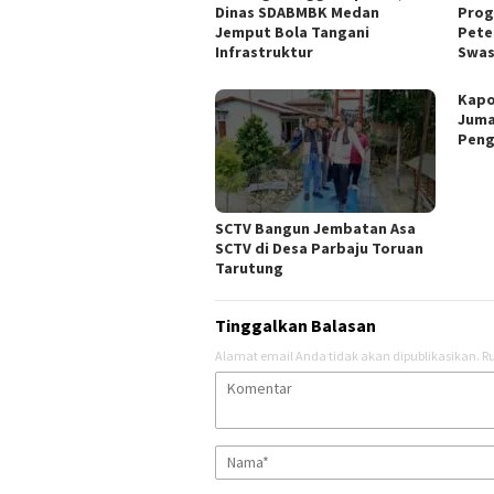
Dinas SDABMBK Medan
Prog
Jemput Bola Tangani
Pete
Infrastruktur
Swa
Kapo
Juma
Peng
SCTV Bangun Jembatan Asa
SCTV di Desa Parbaju Toruan
Tarutung
Tinggalkan Balasan
Alamat email Anda tidak akan dipublikasikan.
Ru