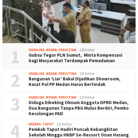
1
HEADLINE
,
MEDAN
,
PERISTIWA
129 Dilihat
Gubsu Tegur PLN Sumut, Minta Kompensasi
bagi Masyarakat Terdampak Pemadaman
2
HEADLINE
,
MEDAN
,
PERISTIWA
125 Dilihat
Bangunan ‘Liar’ Bakal Dijadikan Showroom,
Kasat Pol PP Medan Harus Bertindak
3
HEADLINE
,
MEDAN
,
PERISTIWA
123 Dilihat
Diduga Dibeking Oknum Anggota DPRD Medan,
Dua Bangunan Tanpa PBG Mulus Berdiri, Pemko
Kecolongan PAD
4
DAERAH
,
TAPUT
121 Dilihat
Pemkab Taput Hadiri Puncak Kebangkitan
Sekolah Minggu HKBP Se-Ressort Onan Hasang