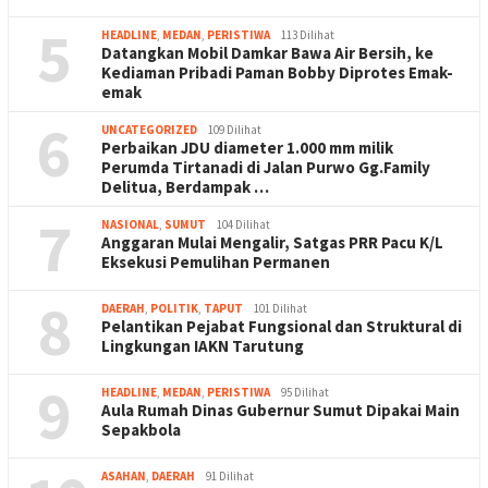
5
HEADLINE
,
MEDAN
,
PERISTIWA
113 Dilihat
Datangkan Mobil Damkar Bawa Air Bersih, ke
Kediaman Pribadi Paman Bobby Diprotes Emak-
emak
6
UNCATEGORIZED
109 Dilihat
Perbaikan JDU diameter 1.000 mm milik
Perumda Tirtanadi di Jalan Purwo Gg.Family
Delitua, Berdampak …
7
NASIONAL
,
SUMUT
104 Dilihat
Anggaran Mulai Mengalir, Satgas PRR Pacu K/L
Eksekusi Pemulihan Permanen
8
DAERAH
,
POLITIK
,
TAPUT
101 Dilihat
Pelantikan Pejabat Fungsional dan Struktural di
Lingkungan IAKN Tarutung
9
HEADLINE
,
MEDAN
,
PERISTIWA
95 Dilihat
Aula Rumah Dinas Gubernur Sumut Dipakai Main
Sepakbola
ASAHAN
,
DAERAH
91 Dilihat