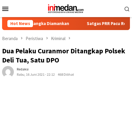
Loncat
Menu
ke
Mobile
konten
 Tersangka Diamankan
Hot News
Satgas PRR Pacu Realisasi Tambaha
Beranda
Peristiwa
Kriminal
Dua Pelaku Curanmor Ditangkap Polsek
Deli Tua, Satu DPO
Redaksi
Rabu, 16 Juni 2021 - 22:12
468 Dilihat