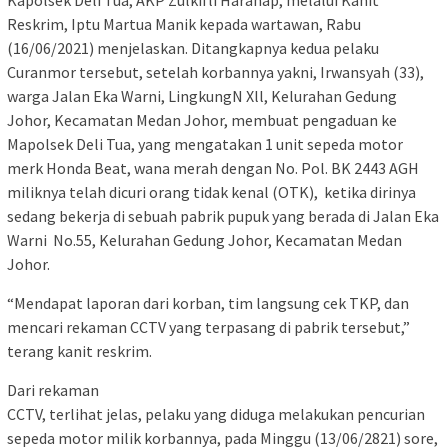
Kapolsek Deli Tua, AKP Zulkifli Harahap, melalui Kanit
Reskrim, Iptu Martua Manik kepada wartawan, Rabu
(16/06/2021) menjelaskan. Ditangkapnya kedua pelaku
Curanmor tersebut, setelah korbannya yakni, Irwansyah (33),
warga Jalan Eka Warni, LingkungN Xll, Kelurahan Gedung
Johor, Kecamatan Medan Johor, membuat pengaduan ke
Mapolsek Deli Tua, yang mengatakan 1 unit sepeda motor
merk Honda Beat, wana merah dengan No. Pol. BK 2443 AGH
miliknya telah dicuri orang tidak kenal (OTK), ketika dirinya
sedang bekerja di sebuah pabrik pupuk yang berada di Jalan Eka
Warni No.55, Kelurahan Gedung Johor, Kecamatan Medan
Johor.
“Mendapat laporan dari korban, tim langsung cek TKP, dan
mencari rekaman CCTV yang terpasang di pabrik tersebut,”
terang kanit reskrim.
Dari rekaman
CCTV, terlihat jelas, pelaku yang diduga melakukan pencurian
sepeda motor milik korbannya, pada Minggu (13/06/2821) sore,