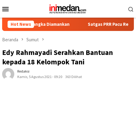
Loncat
Menu
ke
Mobile
konten
Tersangka Diamankan
Hot News
Satgas PRR Pacu Realisasi Tambahan
Beranda
Sumut
Edy Rahmayadi Serahkan Bantuan
kepada 18 Kelompok Tani
Redaksi
Kamis, 5 Agustus 2021 - 09:20
363 Dilihat