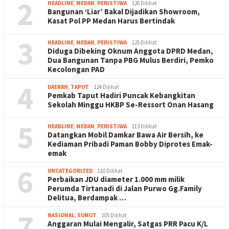
2
HEADLINE
,
MEDAN
,
PERISTIWA
126 Dilihat
Bangunan ‘Liar’ Bakal Dijadikan Showroom,
Kasat Pol PP Medan Harus Bertindak
3
HEADLINE
,
MEDAN
,
PERISTIWA
125 Dilihat
Diduga Dibeking Oknum Anggota DPRD Medan,
Dua Bangunan Tanpa PBG Mulus Berdiri, Pemko
Kecolongan PAD
4
DAERAH
,
TAPUT
124 Dilihat
Pemkab Taput Hadiri Puncak Kebangkitan
Sekolah Minggu HKBP Se-Ressort Onan Hasang
5
HEADLINE
,
MEDAN
,
PERISTIWA
113 Dilihat
Datangkan Mobil Damkar Bawa Air Bersih, ke
Kediaman Pribadi Paman Bobby Diprotes Emak-
emak
6
UNCATEGORIZED
110 Dilihat
Perbaikan JDU diameter 1.000 mm milik
Perumda Tirtanadi di Jalan Purwo Gg.Family
Delitua, Berdampak …
7
NASIONAL
,
SUMUT
105 Dilihat
Anggaran Mulai Mengalir, Satgas PRR Pacu K/L