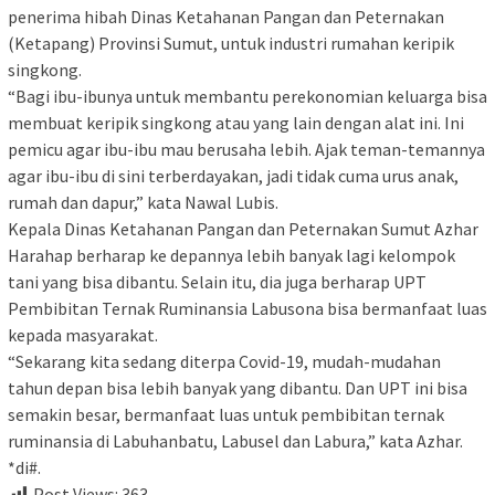
penerima hibah Dinas Ketahanan Pangan dan Peternakan
(Ketapang) Provinsi Sumut, untuk industri rumahan keripik
singkong.
“Bagi ibu-ibunya untuk membantu perekonomian keluarga bisa
membuat keripik singkong atau yang lain dengan alat ini. Ini
pemicu agar ibu-ibu mau berusaha lebih. Ajak teman-temannya
agar ibu-ibu di sini terberdayakan, jadi tidak cuma urus anak,
rumah dan dapur,” kata Nawal Lubis.
Kepala Dinas Ketahanan Pangan dan Peternakan Sumut Azhar
Harahap berharap ke depannya lebih banyak lagi kelompok
tani yang bisa dibantu. Selain itu, dia juga berharap UPT
Pembibitan Ternak Ruminansia Labusona bisa bermanfaat luas
kepada masyarakat.
“Sekarang kita sedang diterpa Covid-19, mudah-mudahan
tahun depan bisa lebih banyak yang dibantu. Dan UPT ini bisa
semakin besar, bermanfaat luas untuk pembibitan ternak
ruminansia di Labuhanbatu, Labusel dan Labura,” kata Azhar.
*di#.
Post Views:
363