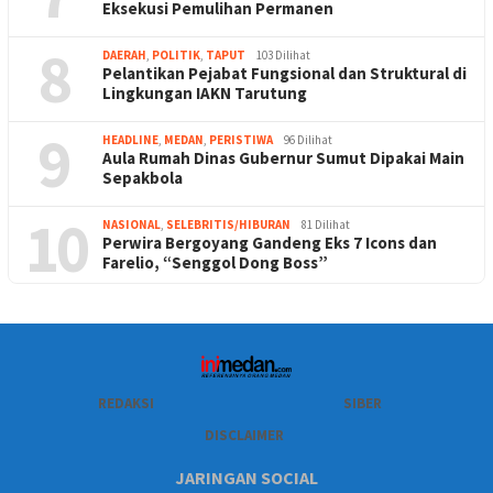
Eksekusi Pemulihan Permanen
8
DAERAH
,
POLITIK
,
TAPUT
103 Dilihat
Pelantikan Pejabat Fungsional dan Struktural di
Lingkungan IAKN Tarutung
9
HEADLINE
,
MEDAN
,
PERISTIWA
96 Dilihat
Aula Rumah Dinas Gubernur Sumut Dipakai Main
Sepakbola
10
NASIONAL
,
SELEBRITIS/HIBURAN
81 Dilihat
Perwira Bergoyang Gandeng Eks 7 Icons dan
Farelio, “Senggol Dong Boss”
REDAKSI
SIBER
DISCLAIMER
JARINGAN SOCIAL