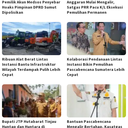
Pemilik Akun Medsos Penyebar
Anggaran Mulai Mengalir,
Hoaks Pimpinan DPRD Sumut
Satgas PRR Pacu K/L Eksekusi
Dipolisikan
Pemulihan Permanen
Ribuan Alat Berat Lintas
Kolaborasi Pendanaan Lintas
Instansi Bantu Infrastruktur
Instansi Bikin Pemulihan
Wilayah Terdampak Pulih Lebih
Pascabencana Sumatera Lebih
Cepat
Cepat
Bupati JTP Hutabarat Tinjau
Bantuan Pascabencana
Huntap dan Huntara di
Mengalir Bertahap, Kasatgas