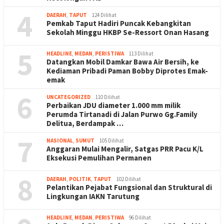
4
DAERAH
,
TAPUT
124 Dilihat
Pemkab Taput Hadiri Puncak Kebangkitan
Sekolah Minggu HKBP Se-Ressort Onan Hasang
5
HEADLINE
,
MEDAN
,
PERISTIWA
113 Dilihat
Datangkan Mobil Damkar Bawa Air Bersih, ke
Kediaman Pribadi Paman Bobby Diprotes Emak-
emak
6
UNCATEGORIZED
110 Dilihat
Perbaikan JDU diameter 1.000 mm milik
Perumda Tirtanadi di Jalan Purwo Gg.Family
Delitua, Berdampak …
7
NASIONAL
,
SUMUT
105 Dilihat
Anggaran Mulai Mengalir, Satgas PRR Pacu K/L
Eksekusi Pemulihan Permanen
8
DAERAH
,
POLITIK
,
TAPUT
102 Dilihat
Pelantikan Pejabat Fungsional dan Struktural di
Lingkungan IAKN Tarutung
HEADLINE
,
MEDAN
,
PERISTIWA
96 Dilihat