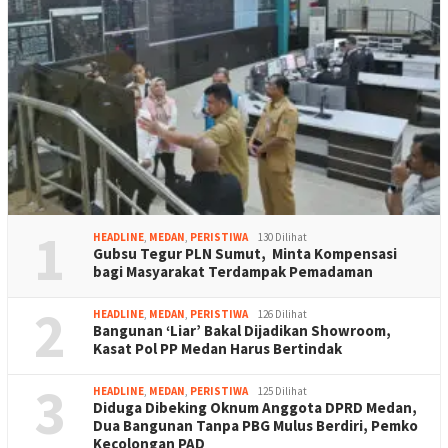
1
HEADLINE
,
MEDAN
,
PERISTIWA
130 Dilihat
Gubsu Tegur PLN Sumut, Minta Kompensasi
bagi Masyarakat Terdampak Pemadaman
2
HEADLINE
,
MEDAN
,
PERISTIWA
126 Dilihat
Bangunan ‘Liar’ Bakal Dijadikan Showroom,
Kasat Pol PP Medan Harus Bertindak
3
HEADLINE
,
MEDAN
,
PERISTIWA
125 Dilihat
Diduga Dibeking Oknum Anggota DPRD Medan,
Dua Bangunan Tanpa PBG Mulus Berdiri, Pemko
Kecolongan PAD