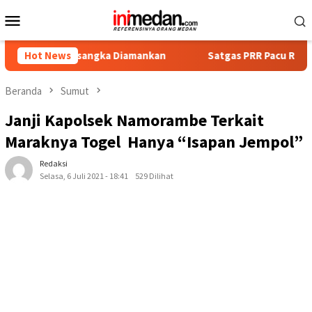
Loncat
Menu
ke
Mobile
konten
 Tersangka Diamankan
Hot News
Satgas PRR Pacu Realisasi Tambaha
Beranda
Sumut
Janji Kapolsek Namorambe Terkait
Maraknya Togel Hanya “Isapan Jempol”
Redaksi
Selasa, 6 Juli 2021 - 18:41
529 Dilihat