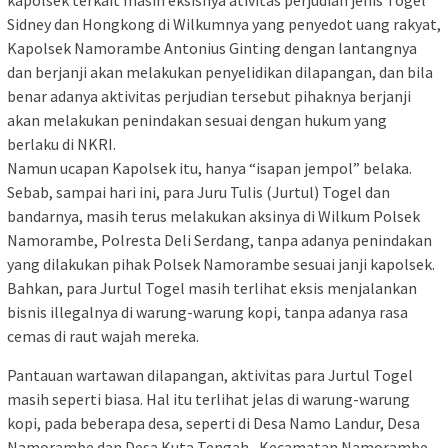
kapolsek terkait masih eksisnya ativitas perjudian jenis Togel
Sidney dan Hongkong di Wilkumnya yang penyedot uang rakyat,
Kapolsek Namorambe Antonius Ginting dengan lantangnya
dan berjanji akan melakukan penyelidikan dilapangan, dan bila
benar adanya aktivitas perjudian tersebut pihaknya berjanji
akan melakukan penindakan sesuai dengan hukum yang
berlaku di NKRI.
Namun ucapan Kapolsek itu, hanya “isapan jempol” belaka.
Sebab, sampai hari ini, para Juru Tulis (Jurtul) Togel dan
bandarnya, masih terus melakukan aksinya di Wilkum Polsek
Namorambe, Polresta Deli Serdang, tanpa adanya penindakan
yang dilakukan pihak Polsek Namorambe sesuai janji kapolsek.
Bahkan, para Jurtul Togel masih terlihat eksis menjalankan
bisnis illegalnya di warung-warung kopi, tanpa adanya rasa
cemas di raut wajah mereka.
Pantauan wartawan dilapangan, aktivitas para Jurtul Togel
masih seperti biasa. Hal itu terlihat jelas di warung-warung
kopi, pada beberapa desa, seperti di Desa Namo Landur, Desa
Namorambe dan Desa Kuta Tengah, Kecamatan Namorambe,