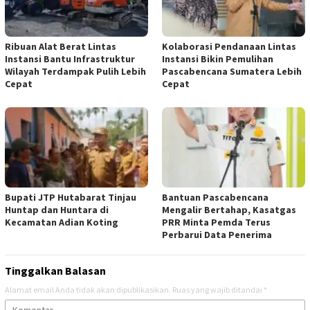
Ribuan Alat Berat Lintas
Kolaborasi Pendanaan Lintas
Instansi Bantu Infrastruktur
Instansi Bikin Pemulihan
Wilayah Terdampak Pulih Lebih
Pascabencana Sumatera Lebih
Cepat
Cepat
Bupati JTP Hutabarat Tinjau
Bantuan Pascabencana
Huntap dan Huntara di
Mengalir Bertahap, Kasatgas
Kecamatan Adian Koting
PRR Minta Pemda Terus
Perbarui Data Penerima
Tinggalkan Balasan
Alamat email Anda tidak akan dipublikasikan.
Ruas yang wajib ditandai
*