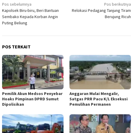
Navigasi
Pos sebelumnya
Pos berikutnya
Kapolsek Biru-biru, Beri Bantuan
Relokasi Pedagang Tanjung Tiram
pos
Sembako Kepada Korban Angin
Berujung Ricuh
Puting Beliung
POS TERKAIT
Pemilik Akun Medsos Penyebar
Anggaran Mulai Mengalir,
Hoaks Pimpinan DPRD Sumut
Satgas PRR Pacu K/L Eksekusi
Dipolisikan
Pemulihan Permanen