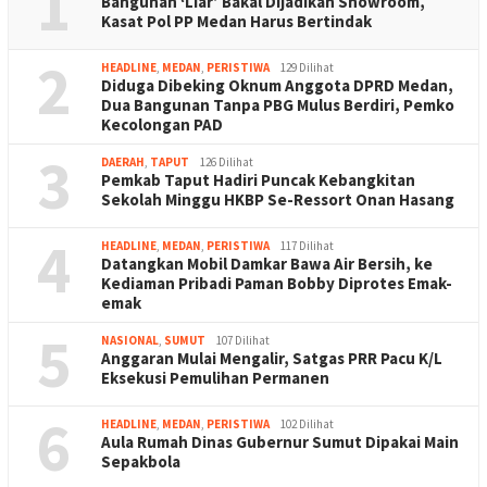
1
Bangunan ‘Liar’ Bakal Dijadikan Showroom,
Kasat Pol PP Medan Harus Bertindak
2
HEADLINE
,
MEDAN
,
PERISTIWA
129 Dilihat
Diduga Dibeking Oknum Anggota DPRD Medan,
Dua Bangunan Tanpa PBG Mulus Berdiri, Pemko
Kecolongan PAD
3
DAERAH
,
TAPUT
126 Dilihat
Pemkab Taput Hadiri Puncak Kebangkitan
Sekolah Minggu HKBP Se-Ressort Onan Hasang
4
HEADLINE
,
MEDAN
,
PERISTIWA
117 Dilihat
Datangkan Mobil Damkar Bawa Air Bersih, ke
Kediaman Pribadi Paman Bobby Diprotes Emak-
emak
5
NASIONAL
,
SUMUT
107 Dilihat
Anggaran Mulai Mengalir, Satgas PRR Pacu K/L
Eksekusi Pemulihan Permanen
6
HEADLINE
,
MEDAN
,
PERISTIWA
102 Dilihat
Aula Rumah Dinas Gubernur Sumut Dipakai Main
Sepakbola