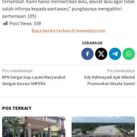
terlambat. Kami harus memastikan dulu, akurat dulu agar tidak
salah infonya kepada wartawan,” pungkasnya mengakhiri
pertemuan. (DS)
Post Views:
339
Baca berita terkini di inimedan.com
SEBARKAN
Navigasi
Pos sebelumnya
Pos berikutnya
BPN Sergai Siap Layani Masyarakat
Edy Rahmayadi Ajak Milenial
pos
dengan Inovasi AMPERA
Promosikan Wisata Sumut
POS TERKAIT