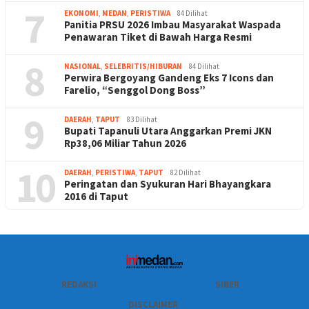
7
EKONOMI
,
MEDAN
,
PERISTIWA
84 Dilihat
Panitia PRSU 2026 Imbau Masyarakat Waspada
Penawaran Tiket di Bawah Harga Resmi
8
NASIONAL
,
SELEBRITIS/HIBURAN
84 Dilihat
Perwira Bergoyang Gandeng Eks 7 Icons dan
Farelio, “Senggol Dong Boss”
9
DAERAH
,
TAPUT
83 Dilihat
Bupati Tapanuli Utara Anggarkan Premi JKN
Rp38,06 Miliar Tahun 2026
10
DAERAH
,
PERISTIWA
,
TAPUT
82 Dilihat
Peringatan dan Syukuran Hari Bhayangkara
2016 di Taput
REDAKSI
SIBER
DISCLAIMER