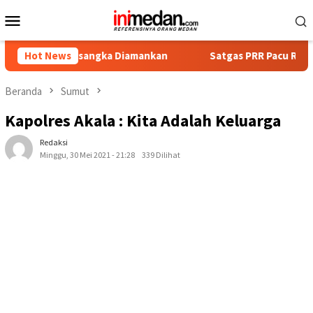
Loncat
Menu
ke
Mobile
konten
 Tersangka Diamankan
Hot News
Satgas PRR Pacu Realisasi Tambaha
Beranda
Sumut
Kapolres Akala : Kita Adalah Keluarga
Redaksi
Minggu, 30 Mei 2021 - 21:28
339 Dilihat