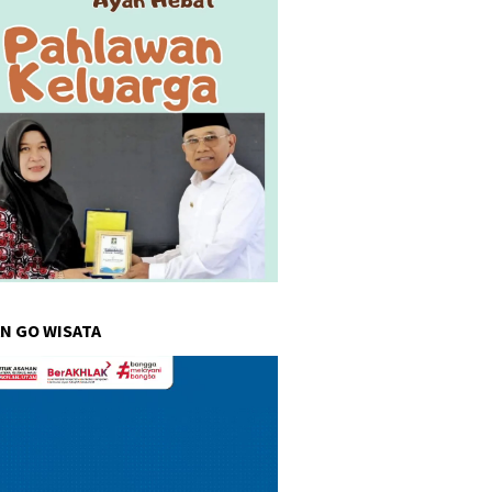
N GO WISATA
r