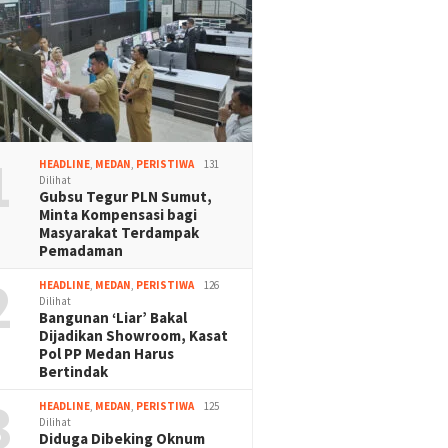
1
HEADLINE
,
MEDAN
,
PERISTIWA
131
Dilihat
Gubsu Tegur PLN Sumut,
Minta Kompensasi bagi
Masyarakat Terdampak
Pemadaman
2
HEADLINE
,
MEDAN
,
PERISTIWA
126
Dilihat
Bangunan ‘Liar’ Bakal
Dijadikan Showroom, Kasat
Pol PP Medan Harus
Bertindak
3
HEADLINE
,
MEDAN
,
PERISTIWA
125
Dilihat
Diduga Dibeking Oknum