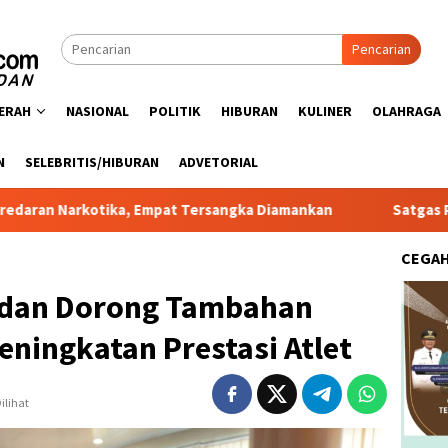
Pencarian
ERAH
NASIONAL
POLITIK
HIBURAN
KULINER
OLAHRAGA
N
SELEBRITIS/HIBURAN
ADVETORIAL
 Empat Tersangka Diamankan
Satgas PRR Pacu Realisasi T
CEGA
edan Dorong Tambahan
ningkatan Prestasi Atlet
ilihat