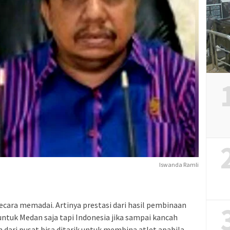
Iswanda Ramli
ecara memadai. Artinya prestasi dari hasil pembinaan
 untuk Medan saja tapi Indonesia jika sampai kancah
n dari pusat bisa ditarik untuk membina atlet apabila