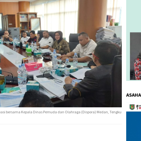
ASAHA
Pemuta
Video
uasi bersama Kepala Dinas Pemuda dan Olahraga (Dispora) Medan, Tengku