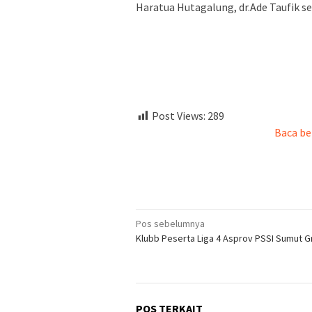
Haratua Hutagalung, dr.Ade Taufik s
Post Views:
289
Baca be
Navigasi
Pos sebelumnya
Klubb Peserta Liga 4 Asprov PSSI Sumut G
pos
POS TERKAIT