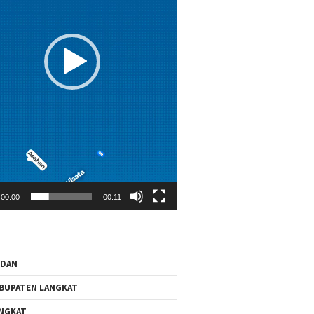
00:00
00:11
EDAN
BUPATEN LANGKAT
NGKAT