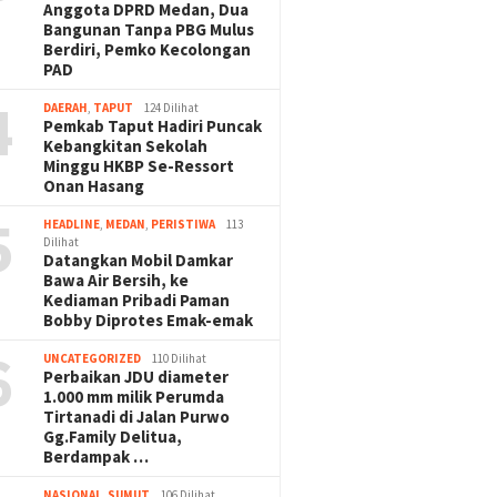
Anggota DPRD Medan, Dua
Bangunan Tanpa PBG Mulus
Berdiri, Pemko Kecolongan
PAD
4
DAERAH
,
TAPUT
124 Dilihat
Pemkab Taput Hadiri Puncak
Kebangkitan Sekolah
Minggu HKBP Se-Ressort
Onan Hasang
5
HEADLINE
,
MEDAN
,
PERISTIWA
113
Dilihat
Datangkan Mobil Damkar
Bawa Air Bersih, ke
Kediaman Pribadi Paman
Bobby Diprotes Emak-emak
6
UNCATEGORIZED
110 Dilihat
Perbaikan JDU diameter
1.000 mm milik Perumda
Tirtanadi di Jalan Purwo
Gg.Family Delitua,
Berdampak …
NASIONAL
,
SUMUT
106 Dilihat