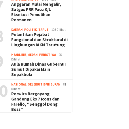
7
Anggaran Mulai Mengalir,
Satgas PRR Pacu K/L
Eksekusi Pemulihan
Permanen
8
DAERAH
,
POLITIK
,
TAPUT
103 Dilihat
Pelantikan Pejabat
Fungsional dan Struktural di
Lingkungan IAKN Tarutung
9
HEADLINE
,
MEDAN
,
PERISTIWA
96
Dilihat
Aula Rumah Dinas Gubernur
Sumut Dipakai Main
Sepakbola
0
NASIONAL
,
SELEBRITIS/HIBURAN
81
Dilihat
Perwira Bergoyang
Gandeng Eks 7 Icons dan
Farelio, “Senggol Dong
Boss”