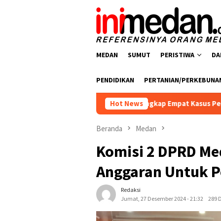
Loncat
ke
konten
MEDAN
SUMUT
PERISTIWA
DA
PENDIDIKAN
PERTANIAN/PERKEBUNA
ba Polres Batu Bara Ungkap Empat Kasus Peredaran Narkotika,
Hot News
Beranda
Medan
Komisi 2 DPRD M
Anggaran Untuk Pe
Redaksi
Jumat, 27 Desember 2024 - 21:32
289 D