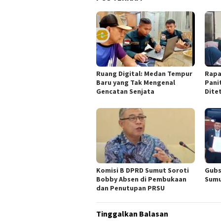
Ruang Digital: Medan Tempur
Rapa
Baru yang Tak Mengenal
Pani
Gencatan Senjata
Dite
Komisi B DPRD Sumut Soroti
Gubs
Bobby Absen di Pembukaan
Sumu
dan Penutupan PRSU
Tinggalkan Balasan