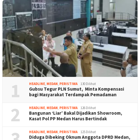
1
HEADLINE
,
MEDAN
,
PERISTIWA
130 Dilihat
Gubsu Tegur PLN Sumut, Minta Kompensasi
bagi Masyarakat Terdampak Pemadaman
2
HEADLINE
,
MEDAN
,
PERISTIWA
126 Dilihat
Bangunan ‘Liar’ Bakal Dijadikan Showroom,
Kasat Pol PP Medan Harus Bertindak
3
HEADLINE
,
MEDAN
,
PERISTIWA
125 Dilihat
Diduga Dibeking Oknum Anggota DPRD Medan,