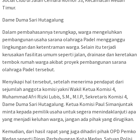
Social Club di Jalan Cemara Nomor 53, Kecamatan Medan
Timur.
Dame Duma Sari Hutagalung
Dalam pembahasannya terungkap, warga mengeluhkan
pembangunan usaha sarana olahraga Padel mengganggu
lingkungan dan ketentraman warga. Selain itu terjadi
kerusakan fasilitas umum seperti jalan, drainase dan keretakan
tembok rumah warga akibat proyek pembangunan sarana
olahraga Padel tersebut.
Menyikapi hal tersebut, setelah menerima pendapat dari
sejumlah anggota komisi yakni Wakil Ketua Komisi 4,
Muhammad Afri Rizki Lubis, S.M., M.I.P., Sekretaris Komisi 4,
Dame Duma Sari Hutagalung. Ketua Komisi Paul Simanjuntak
minta kepada pemilik usaha untuk segera menindaklanjuti apa
yang menjadi keluhan warga, jangan ada pihak yang dirugikan.
Kemudian, dari hasil rapat yang juga dihadiri pihak OPD Pemko
Medan seperti Dinas Perhubungan Kota Medan, Satuan Polisi