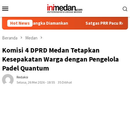
Loncat
Menu
ke
Mobile
konten
Tersangka Diamankan
Hot News
Satgas PRR Pacu Realisasi Tambahan
Beranda
Medan
Komisi 4 DPRD Medan Tetapkan
Kesepakatan Warga dengan Pengelola
Padel Quantum
Redaksi
Selasa, 26 Mei 2026 - 18:55
35 Dilihat