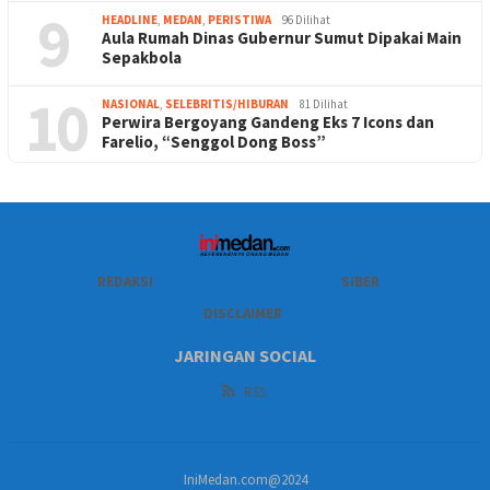
9
HEADLINE
,
MEDAN
,
PERISTIWA
96 Dilihat
Aula Rumah Dinas Gubernur Sumut Dipakai Main
Sepakbola
10
NASIONAL
,
SELEBRITIS/HIBURAN
81 Dilihat
Perwira Bergoyang Gandeng Eks 7 Icons dan
Farelio, “Senggol Dong Boss”
REDAKSI
SIBER
DISCLAIMER
JARINGAN SOCIAL
RSS
IniMedan.com@2024