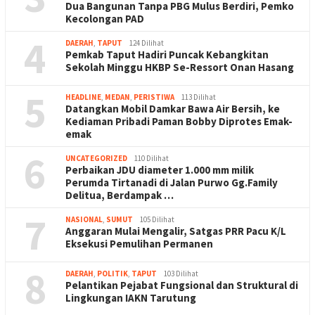
Dua Bangunan Tanpa PBG Mulus Berdiri, Pemko
Kecolongan PAD
4
DAERAH
,
TAPUT
124 Dilihat
Pemkab Taput Hadiri Puncak Kebangkitan
Sekolah Minggu HKBP Se-Ressort Onan Hasang
5
HEADLINE
,
MEDAN
,
PERISTIWA
113 Dilihat
Datangkan Mobil Damkar Bawa Air Bersih, ke
Kediaman Pribadi Paman Bobby Diprotes Emak-
emak
6
UNCATEGORIZED
110 Dilihat
Perbaikan JDU diameter 1.000 mm milik
Perumda Tirtanadi di Jalan Purwo Gg.Family
Delitua, Berdampak …
7
NASIONAL
,
SUMUT
105 Dilihat
Anggaran Mulai Mengalir, Satgas PRR Pacu K/L
Eksekusi Pemulihan Permanen
8
DAERAH
,
POLITIK
,
TAPUT
103 Dilihat
Pelantikan Pejabat Fungsional dan Struktural di
Lingkungan IAKN Tarutung