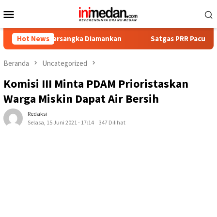
Loncat
Menu
ke
Mobile
konten
pat Tersangka Diamankan
Hot News
Satgas PRR Pacu Realisasi Tamb
Beranda
Uncategorized
Komisi III Minta PDAM Prioristaskan
Warga Miskin Dapat Air Bersih
Redaksi
Selasa, 15 Juni 2021 - 17:14
347 Dilihat