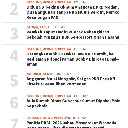
2
HEADLINE
,
MEDAN
,
PERISTIWA
128 Dilihat
Diduga Dibeking Oknum Anggota DPRD Medan,
Dua Bangunan Tanpa PBG Mulus Berdiri, Pemko
Kecolongan PAD
3
DAERAH
,
TAPUT
126 Dilihat
Pemkab Taput Hadiri Puncak Kebangkitan
Sekolah Minggu HKBP Se-Ressort Onan Hasang
4
HEADLINE
,
MEDAN
,
PERISTIWA
116 Dilihat
Datangkan Mobil Damkar Bawa Air Bersih, ke
Kediaman Pribadi Paman Bobby Diprotes Emak-
emak
5
NASIONAL
,
SUMUT
107 Dilihat
Anggaran Mulai Mengalir, Satgas PRR Pacu K/L
Eksekusi Pemulihan Permanen
6
HEADLINE
,
MEDAN
,
PERISTIWA
101 Dilihat
Aula Rumah Dinas Gubernur Sumut Dipakai Main
Sepakbola
7
EKONOMI
,
MEDAN
,
PERISTIWA
83 Dilihat
Panitia PRSU 2026 Imbau Masyarakat Waspada
Penawaran Tiket di Bawah Harga Resmi