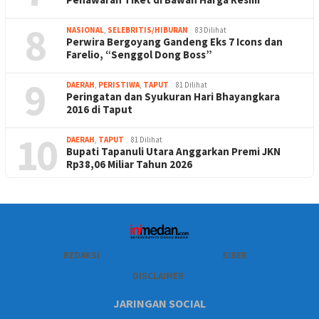
8
NASIONAL
,
SELEBRITIS/HIBURAN
83 Dilihat
Perwira Bergoyang Gandeng Eks 7 Icons dan
Farelio, “Senggol Dong Boss”
9
DAERAH
,
PERISTIWA
,
TAPUT
81 Dilihat
Peringatan dan Syukuran Hari Bhayangkara
2016 di Taput
10
DAERAH
,
TAPUT
81 Dilihat
Bupati Tapanuli Utara Anggarkan Premi JKN
Rp38,06 Miliar Tahun 2026
REDAKSI
SIBER
DISCLAIMER
JARINGAN SOCIAL