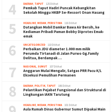
4
DAERAH
,
TAPUT
125 Dilihat
Pemkab Taput Hadiri Puncak Kebangkitan
Sekolah Minggu HKBP Se-Ressort Onan Hasang
5
HEADLINE
,
MEDAN
,
PERISTIWA
116 Dilihat
Datangkan Mobil Damkar Bawa Air Bersih, ke
Kediaman Pribadi Paman Bobby Diprotes Emak-
emak
6
UNCATEGORIZED
110 Dilihat
Perbaikan JDU diameter 1.000 mm milik
Perumda Tirtanadi di Jalan Purwo Gg.Family
Delitua, Berdampak …
7
NASIONAL
,
SUMUT
107 Dilihat
Anggaran Mulai Mengalir, Satgas PRR Pacu K/L
Eksekusi Pemulihan Permanen
8
DAERAH
,
POLITIK
,
TAPUT
106 Dilihat
Pelantikan Pejabat Fungsional dan Struktural di
Lingkungan IAKN Tarutung
9
HEADLINE
,
MEDAN
,
PERISTIWA
101 Dilihat
Aula Rumah Dinas Gubernur Sumut Dipakai Main