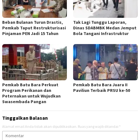
Beban Bulanan Turun Drastis,
Tak Lagi Tunggu Laporan,
Pemkab Taput Restrukturisasi
Dinas SDABMBK Medan Jemput
Pinjaman PEN Jadi 15 Tahun‎
Bola Tangani Infrastruktur
Pemkab Batu Bara Perkuat
Pemkab Batu Bara Juara II
Program Perikanan dan
Paviliun Terbaik PRSU ke-50
Peternakan untuk Wujudkan
Swasembada Pangan
Tinggalkan Balasan
Alamat email Anda tidak akan dipublikasikan.
Ruas yang wajib ditandai
*