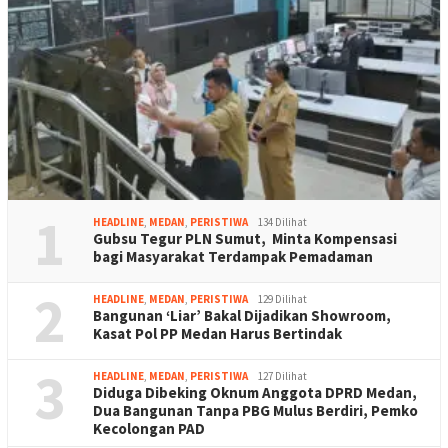
1
HEADLINE
,
MEDAN
,
PERISTIWA
134 Dilihat
Gubsu Tegur PLN Sumut, Minta Kompensasi
bagi Masyarakat Terdampak Pemadaman
2
HEADLINE
,
MEDAN
,
PERISTIWA
129 Dilihat
Bangunan ‘Liar’ Bakal Dijadikan Showroom,
Kasat Pol PP Medan Harus Bertindak
3
HEADLINE
,
MEDAN
,
PERISTIWA
127 Dilihat
Diduga Dibeking Oknum Anggota DPRD Medan,
Dua Bangunan Tanpa PBG Mulus Berdiri, Pemko
Kecolongan PAD