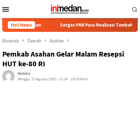
Loncat
Menu
ke
Mobile
konten
ankan
Hot News
Satgas PRR Pacu Realisasi Tambahan TKD Aceh Rp1,6
Beranda
Daerah
Asahan
Pemkab Asahan Gelar Malam Resepsi
HUT ke-80 RI
Redaksi
Minggu, 17 Agustus 2025 - 21:24
153 Dilihat