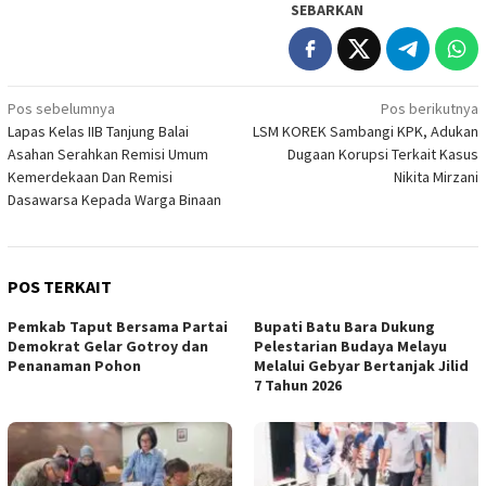
SEBARKAN
Navigasi
Pos sebelumnya
Pos berikutnya
Lapas Kelas IIB Tanjung Balai
LSM KOREK Sambangi KPK, Adukan
pos
Asahan Serahkan Remisi Umum
Dugaan Korupsi Terkait Kasus
Kemerdekaan Dan Remisi
Nikita Mirzani
Dasawarsa Kepada Warga Binaan
POS TERKAIT
Pemkab Taput Bersama Partai
Bupati Batu Bara Dukung
Demokrat Gelar Gotroy dan
Pelestarian Budaya Melayu
Penanaman Pohon
Melalui Gebyar Bertanjak Jilid
7 Tahun 2026