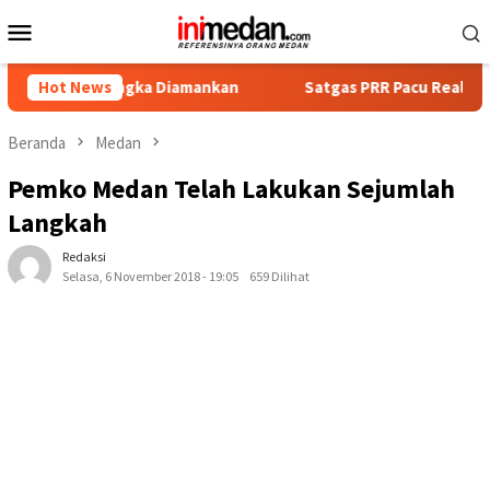
Loncat
Menu
ke
Mobile
konten
rsangka Diamankan
Hot News
Satgas PRR Pacu Realisasi Tambahan T
Beranda
Medan
Pemko Medan Telah Lakukan Sejumlah
Langkah
Redaksi
Selasa, 6 November 2018 - 19:05
659 Dilihat