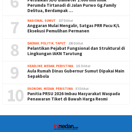
6
Perumda Tirtanadi di Jalan Purwo Gg.Family
Delitua, Berdampak …
7
NASIONAL
,
SUMUT
107 Dilihat
Anggaran Mulai Mengalir, Satgas PRR Pacu K/L
Eksekusi Pemulihan Permanen
8
DAERAH
,
POLITIK
,
TAPUT
106 Dilihat
Pelantikan Pejabat Fungsional dan Struktural di
Lingkungan IAKN Tarutung
9
HEADLINE
,
MEDAN
,
PERISTIWA
101 Dilihat
Aula Rumah Dinas Gubernur Sumut Dipakai Main
Sepakbola
10
EKONOMI
,
MEDAN
,
PERISTIWA
83 Dilihat
Panitia PRSU 2026 Imbau Masyarakat Waspada
Penawaran Tiket di Bawah Harga Resmi