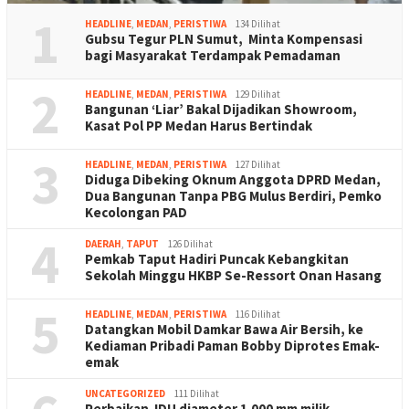
1
HEADLINE
,
MEDAN
,
PERISTIWA
134 Dilihat
Gubsu Tegur PLN Sumut, Minta Kompensasi
bagi Masyarakat Terdampak Pemadaman
2
HEADLINE
,
MEDAN
,
PERISTIWA
129 Dilihat
Bangunan ‘Liar’ Bakal Dijadikan Showroom,
Kasat Pol PP Medan Harus Bertindak
3
HEADLINE
,
MEDAN
,
PERISTIWA
127 Dilihat
Diduga Dibeking Oknum Anggota DPRD Medan,
Dua Bangunan Tanpa PBG Mulus Berdiri, Pemko
Kecolongan PAD
4
DAERAH
,
TAPUT
126 Dilihat
Pemkab Taput Hadiri Puncak Kebangkitan
Sekolah Minggu HKBP Se-Ressort Onan Hasang
5
HEADLINE
,
MEDAN
,
PERISTIWA
116 Dilihat
Datangkan Mobil Damkar Bawa Air Bersih, ke
Kediaman Pribadi Paman Bobby Diprotes Emak-
emak
UNCATEGORIZED
111 Dilihat
Perbaikan JDU diameter 1.000 mm milik