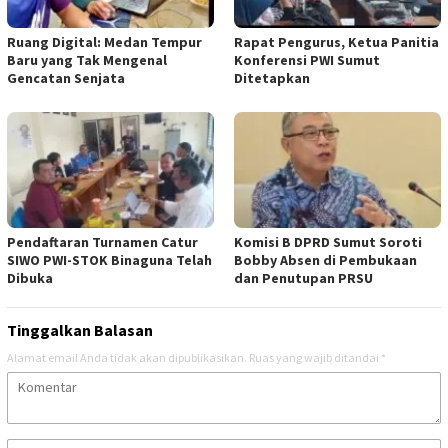
Ruang Digital: Medan Tempur
Rapat Pengurus, Ketua Panitia
Baru yang Tak Mengenal
Konferensi PWI Sumut
Gencatan Senjata
Ditetapkan
Pendaftaran Turnamen Catur
Komisi B DPRD Sumut Soroti
SIWO PWI-STOK Binaguna Telah
Bobby Absen di Pembukaan
Dibuka
dan Penutupan PRSU
Tinggalkan Balasan
Alamat email Anda tidak akan dipublikasikan.
Ruas yang wajib ditandai
*