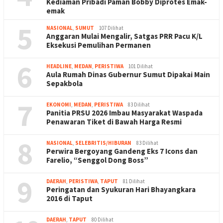
Kediaman Pribadi Paman Bobby Diprotes Emak-
emak
5
NASIONAL
,
SUMUT
107 Dilihat
Anggaran Mulai Mengalir, Satgas PRR Pacu K/L
Eksekusi Pemulihan Permanen
6
HEADLINE
,
MEDAN
,
PERISTIWA
101 Dilihat
Aula Rumah Dinas Gubernur Sumut Dipakai Main
Sepakbola
7
EKONOMI
,
MEDAN
,
PERISTIWA
83 Dilihat
Panitia PRSU 2026 Imbau Masyarakat Waspada
Penawaran Tiket di Bawah Harga Resmi
8
NASIONAL
,
SELEBRITIS/HIBURAN
83 Dilihat
Perwira Bergoyang Gandeng Eks 7 Icons dan
Farelio, “Senggol Dong Boss”
9
DAERAH
,
PERISTIWA
,
TAPUT
81 Dilihat
Peringatan dan Syukuran Hari Bhayangkara
2016 di Taput
DAERAH
,
TAPUT
80 Dilihat