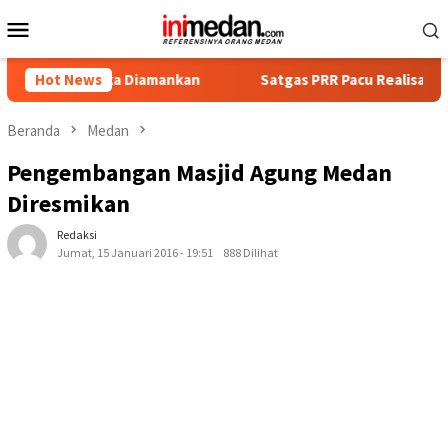
Loncat
Menu
ke
Mobile
konten
ngka Diamankan
Hot News
Satgas PRR Pacu Realisasi Tambahan TKD 
Beranda
Medan
Pengembangan Masjid Agung Medan
Diresmikan
Redaksi
Jumat, 15 Januari 2016 - 19:51
888 Dilihat