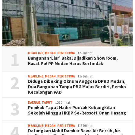
1
HEADLINE
,
MEDAN
,
PERISTIWA
129 Dilihat
Bangunan ‘Liar’ Bakal Dijadikan Showroom,
Kasat Pol PP Medan Harus Bertindak
2
HEADLINE
,
MEDAN
,
PERISTIWA
128 Dilihat
Diduga Dibeking Oknum Anggota DPRD Medan,
Dua Bangunan Tanpa PBG Mulus Berdiri, Pemko
Kecolongan PAD
3
DAERAH
,
TAPUT
126 Dilihat
Pemkab Taput Hadiri Puncak Kebangkitan
Sekolah Minggu HKBP Se-Ressort Onan Hasang
4
HEADLINE
,
MEDAN
,
PERISTIWA
116 Dilihat
Datangkan Mobil Damkar Bawa Air Bersih, ke