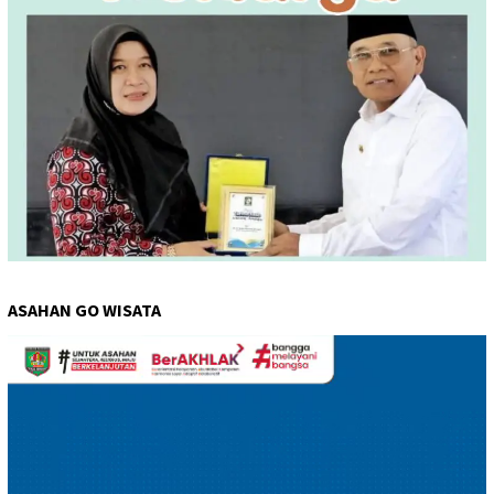
ASAHAN GO WISATA
Pemutar
Video