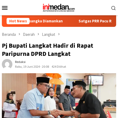
Loncat
Menu
ke
Mobile
konten
ersangka Diamankan
Hot News
Satgas PRR Pacu Realisasi Tambahan 
Beranda
Daerah
Langkat
Pj Bupati Langkat Hadir di Rapat
Paripurna DPRD Langkat
Redaksi
Rabu, 19 Juni 2024 - 20:08
424 Dilihat