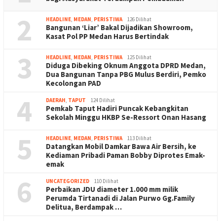
2
HEADLINE
,
MEDAN
,
PERISTIWA
126 Dilihat
Bangunan ‘Liar’ Bakal Dijadikan Showroom,
Kasat Pol PP Medan Harus Bertindak
3
HEADLINE
,
MEDAN
,
PERISTIWA
125 Dilihat
Diduga Dibeking Oknum Anggota DPRD Medan,
Dua Bangunan Tanpa PBG Mulus Berdiri, Pemko
Kecolongan PAD
4
DAERAH
,
TAPUT
124 Dilihat
Pemkab Taput Hadiri Puncak Kebangkitan
Sekolah Minggu HKBP Se-Ressort Onan Hasang
5
HEADLINE
,
MEDAN
,
PERISTIWA
113 Dilihat
Datangkan Mobil Damkar Bawa Air Bersih, ke
Kediaman Pribadi Paman Bobby Diprotes Emak-
emak
6
UNCATEGORIZED
110 Dilihat
Perbaikan JDU diameter 1.000 mm milik
Perumda Tirtanadi di Jalan Purwo Gg.Family
Delitua, Berdampak …