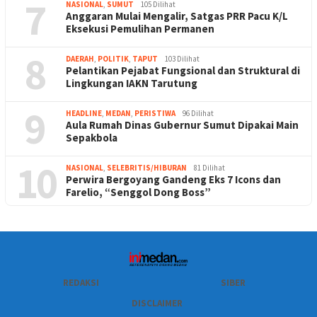
7
NASIONAL
,
SUMUT
105 Dilihat
Anggaran Mulai Mengalir, Satgas PRR Pacu K/L
Eksekusi Pemulihan Permanen
8
DAERAH
,
POLITIK
,
TAPUT
103 Dilihat
Pelantikan Pejabat Fungsional dan Struktural di
Lingkungan IAKN Tarutung
9
HEADLINE
,
MEDAN
,
PERISTIWA
96 Dilihat
Aula Rumah Dinas Gubernur Sumut Dipakai Main
Sepakbola
10
NASIONAL
,
SELEBRITIS/HIBURAN
81 Dilihat
Perwira Bergoyang Gandeng Eks 7 Icons dan
Farelio, “Senggol Dong Boss”
REDAKSI
SIBER
DISCLAIMER