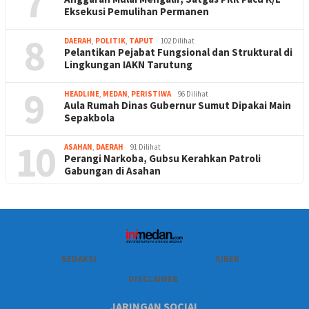
7
Eksekusi Pemulihan Permanen
8
DAERAH
,
POLITIK
,
TAPUT
102 Dilihat
Pelantikan Pejabat Fungsional dan Struktural di
Lingkungan IAKN Tarutung
9
HEADLINE
,
MEDAN
,
PERISTIWA
96 Dilihat
Aula Rumah Dinas Gubernur Sumut Dipakai Main
Sepakbola
10
ASAHAN
,
DAERAH
91 Dilihat
Perangi Narkoba, Gubsu Kerahkan Patroli
Gabungan di Asahan
REDAKSI
SIBER
DISCLAIMER
JARINGAN SOCIAL