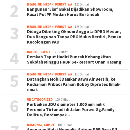
2
HEADLINE
,
MEDAN
,
PERISTIWA
126 Dilihat
Bangunan ‘Liar’ Bakal Dijadikan Showroom,
Kasat Pol PP Medan Harus Bertindak
3
HEADLINE
,
MEDAN
,
PERISTIWA
123 Dilihat
Diduga Dibeking Oknum Anggota DPRD Medan,
Dua Bangunan Tanpa PBG Mulus Berdiri, Pemko
Kecolongan PAD
4
DAERAH
,
TAPUT
121 Dilihat
Pemkab Taput Hadiri Puncak Kebangkitan
Sekolah Minggu HKBP Se-Ressort Onan Hasang
5
HEADLINE
,
MEDAN
,
PERISTIWA
113 Dilihat
Datangkan Mobil Damkar Bawa Air Bersih, ke
Kediaman Pribadi Paman Bobby Diprotes Emak-
emak
6
UNCATEGORIZED
109 Dilihat
Perbaikan JDU diameter 1.000 mm milik
Perumda Tirtanadi di Jalan Purwo Gg.Family
Delitua, Berdampak …
NASIONAL
,
SUMUT
104 Dilihat
Anggaran Mulai Mengalir, Satgas PRR Pacu K/L