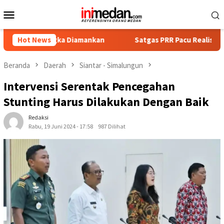
Loncat
Menu
ke
Mobile
konten
gka Diamankan
Hot News
Satgas PRR Pacu Realisasi Tambahan TKD A
Beranda
Daerah
Siantar - Simalungun
Intervensi Serentak Pencegahan
Stunting Harus Dilakukan Dengan Baik
Redaksi
Rabu, 19 Juni 2024 - 17:58
987 Dilihat