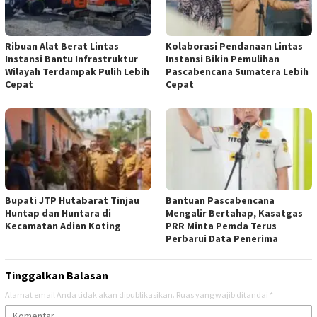
Ribuan Alat Berat Lintas
Kolaborasi Pendanaan Lintas
Instansi Bantu Infrastruktur
Instansi Bikin Pemulihan
Wilayah Terdampak Pulih Lebih
Pascabencana Sumatera Lebih
Cepat
Cepat
Bupati JTP Hutabarat Tinjau
Bantuan Pascabencana
Huntap dan Huntara di
Mengalir Bertahap, Kasatgas
Kecamatan Adian Koting
PRR Minta Pemda Terus
Perbarui Data Penerima
Tinggalkan Balasan
Alamat email Anda tidak akan dipublikasikan.
Ruas yang wajib ditandai
*