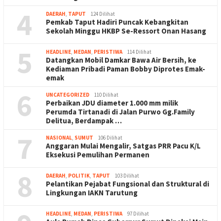
4
DAERAH
,
TAPUT
124 Dilihat
Pemkab Taput Hadiri Puncak Kebangkitan
Sekolah Minggu HKBP Se-Ressort Onan Hasang
5
HEADLINE
,
MEDAN
,
PERISTIWA
114 Dilihat
Datangkan Mobil Damkar Bawa Air Bersih, ke
Kediaman Pribadi Paman Bobby Diprotes Emak-
emak
6
UNCATEGORIZED
110 Dilihat
Perbaikan JDU diameter 1.000 mm milik
Perumda Tirtanadi di Jalan Purwo Gg.Family
Delitua, Berdampak …
7
NASIONAL
,
SUMUT
106 Dilihat
Anggaran Mulai Mengalir, Satgas PRR Pacu K/L
Eksekusi Pemulihan Permanen
8
DAERAH
,
POLITIK
,
TAPUT
103 Dilihat
Pelantikan Pejabat Fungsional dan Struktural di
Lingkungan IAKN Tarutung
HEADLINE
,
MEDAN
,
PERISTIWA
97 Dilihat