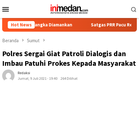
Loncat
Menu
ke
Mobile
konten
 Tersangka Diamankan
Hot News
Satgas PRR Pacu Realisasi Tambaha
Beranda
Sumut
Polres Sergai Giat Patroli Dialogis dan
Imbau Patuhi Prokes Kepada Masyarakat
Redaksi
Jumat, 9 Juli 2021 - 19:40
264 Dilihat