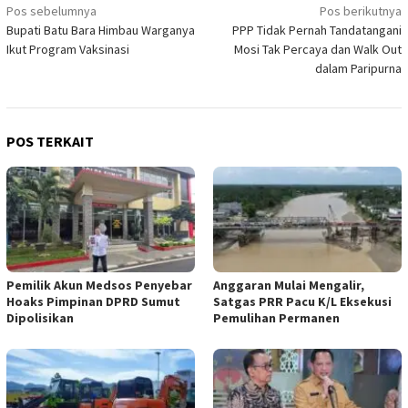
Navigasi
Pos sebelumnya
Pos berikutnya
Bupati Batu Bara Himbau Warganya
PPP Tidak Pernah Tandatangani
pos
Ikut Program Vaksinasi
Mosi Tak Percaya dan Walk Out
dalam Paripurna
POS TERKAIT
Pemilik Akun Medsos Penyebar
Anggaran Mulai Mengalir,
Hoaks Pimpinan DPRD Sumut
Satgas PRR Pacu K/L Eksekusi
Dipolisikan
Pemulihan Permanen