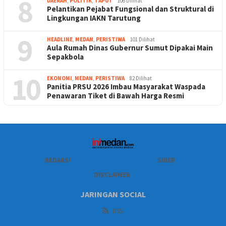
8
DAERAH
,
POLITIK
,
TAPUT
106 Dilihat
Pelantikan Pejabat Fungsional dan Struktural di
Lingkungan IAKN Tarutung
9
HEADLINE
,
MEDAN
,
PERISTIWA
101 Dilihat
Aula Rumah Dinas Gubernur Sumut Dipakai Main
Sepakbola
10
EKONOMI
,
MEDAN
,
PERISTIWA
82 Dilihat
Panitia PRSU 2026 Imbau Masyarakat Waspada
Penawaran Tiket di Bawah Harga Resmi
REDAKSI
SIBER
DISCLAIMER
JARINGAN SOCIAL
RSS