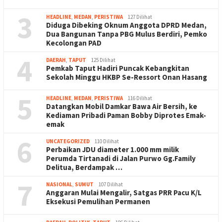
3
HEADLINE
,
MEDAN
,
PERISTIWA
127 Dilihat
Diduga Dibeking Oknum Anggota DPRD Medan,
Dua Bangunan Tanpa PBG Mulus Berdiri, Pemko
Kecolongan PAD
4
DAERAH
,
TAPUT
125 Dilihat
Pemkab Taput Hadiri Puncak Kebangkitan
Sekolah Minggu HKBP Se-Ressort Onan Hasang
5
HEADLINE
,
MEDAN
,
PERISTIWA
116 Dilihat
Datangkan Mobil Damkar Bawa Air Bersih, ke
Kediaman Pribadi Paman Bobby Diprotes Emak-
emak
6
UNCATEGORIZED
110 Dilihat
Perbaikan JDU diameter 1.000 mm milik
Perumda Tirtanadi di Jalan Purwo Gg.Family
Delitua, Berdampak …
7
NASIONAL
,
SUMUT
107 Dilihat
Anggaran Mulai Mengalir, Satgas PRR Pacu K/L
Eksekusi Pemulihan Permanen