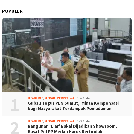
POPULER
1
HEADLINE
,
MEDAN
,
PERISTIWA
134 Dilihat
Gubsu Tegur PLN Sumut, Minta Kompensasi
bagi Masyarakat Terdampak Pemadaman
2
HEADLINE
,
MEDAN
,
PERISTIWA
129 Dilihat
Bangunan ‘Liar’ Bakal Dijadikan Showroom,
Kasat Pol PP Medan Harus Bertindak