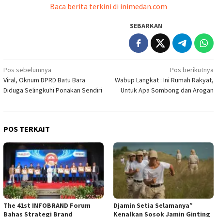
Baca berita terkini di inimedan.com
SEBARKAN
Navigasi
Pos sebelumnya
Pos berikutnya
Viral, Oknum DPRD Batu Bara
Wabup Langkat : Ini Rumah Rakyat,
pos
Diduga Selingkuhi Ponakan Sendiri
Untuk Apa Sombong dan Arogan
POS TERKAIT
The 41st INFOBRAND Forum
Djamin Setia Selamanya”
Bahas Strategi Brand
Kenalkan Sosok Jamin Ginting