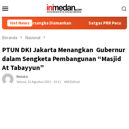
Loncat
Menu
ke
Mobile
konten
t Tersangka Diamankan
Hot News
Satgas PRR Pacu Realisasi Tambah
Beranda
Nasional
PTUN DKI Jakarta Menangkan Gubernur
dalam Sengketa Pembangunan “Masjid
At Tabayyun”
Redaksi
Selasa, 31 Agustus 2021 - 14:11
440 Dilihat