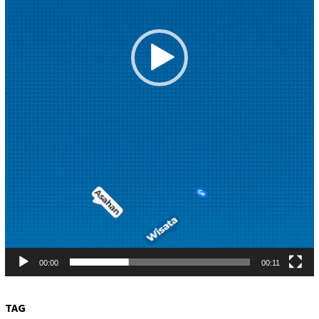
00:00
00:11
TAG