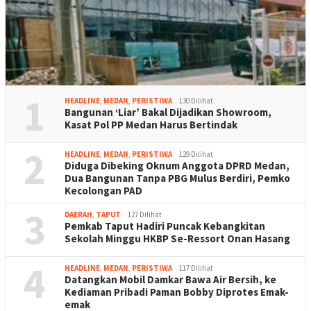
1
HEADLINE
,
MEDAN
,
PERISTIWA
130 Dilihat
Bangunan ‘Liar’ Bakal Dijadikan Showroom,
Kasat Pol PP Medan Harus Bertindak
2
HEADLINE
,
MEDAN
,
PERISTIWA
129 Dilihat
Diduga Dibeking Oknum Anggota DPRD Medan,
Dua Bangunan Tanpa PBG Mulus Berdiri, Pemko
Kecolongan PAD
3
DAERAH
,
TAPUT
127 Dilihat
Pemkab Taput Hadiri Puncak Kebangkitan
Sekolah Minggu HKBP Se-Ressort Onan Hasang
4
HEADLINE
,
MEDAN
,
PERISTIWA
117 Dilihat
Datangkan Mobil Damkar Bawa Air Bersih, ke
Kediaman Pribadi Paman Bobby Diprotes Emak-
emak