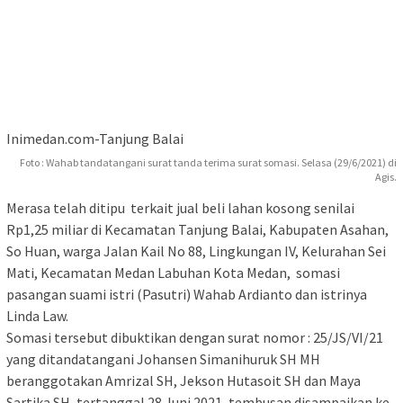
Inimedan.com-Tanjung Balai
Foto : Wahab tandatangani surat tanda terima surat somasi. Selasa (29/6/2021) di
Agis.
Merasa telah ditipu terkait jual beli lahan kosong senilai
Rp1,25 miliar di Kecamatan Tanjung Balai, Kabupaten Asahan,
So Huan, warga Jalan Kail No 88, Lingkungan IV, Kelurahan Sei
Mati, Kecamatan Medan Labuhan Kota Medan, somasi
pasangan suami istri (Pasutri) Wahab Ardianto dan istrinya
Linda Law.
Somasi tersebut dibuktikan dengan surat nomor : 25/JS/VI/21
yang ditandatangani Johansen Simanihuruk SH MH
beranggotakan Amrizal SH, Jekson Hutasoit SH dan Maya
Sartika SH, tertanggal 28 Juni 2021, tembusan disampaikan ke