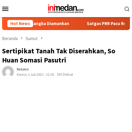
Loncat
Menu
ke
Mobile
konten
t Tersangka Diamankan
Hot News
Satgas PRR Pacu Realisasi Tambah
Beranda
Sumut
Sertipikat Tanah Tak Diserahkan, So
Huan Somasi Pasutri
Redaksi
Kamis, 1 Juli 2021 - 21:20
397 Dilihat