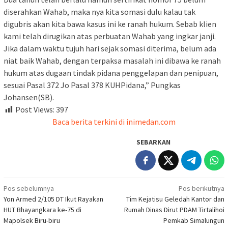
diserahkan Wahab, maka nya kita somasi dulu kalau tak
digubris akan kita bawa kasus ini ke ranah hukum. Sebab klien
kami telah dirugikan atas perbuatan Wahab yang ingkar janji.
Jika dalam waktu tujuh hari sejak somasi diterima, belum ada
niat baik Wahab, dengan terpaksa masalah ini dibawa ke ranah
hukum atas dugaan tindak pidana penggelapan dan penipuan,
sesuai Pasal 372 Jo Pasal 378 KUHPidana,” Pungkas
Johansen(SB).
Post Views:
397
Baca berita terkini di inimedan.com
SEBARKAN
Navigasi
Pos sebelumnya
Pos berikutnya
Yon Armed 2/105 DT Ikut Rayakan
Tim Kejatisu Geledah Kantor dan
pos
HUT Bhayangkara ke-75 di
Rumah Dinas Dirut PDAM Tirtalihoi
Mapolsek Biru-biru
Pemkab Simalungun