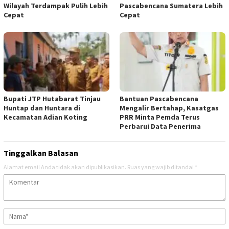
Wilayah Terdampak Pulih Lebih
Pascabencana Sumatera Lebih
Cepat
Cepat
Bupati JTP Hutabarat Tinjau
Bantuan Pascabencana
Huntap dan Huntara di
Mengalir Bertahap, Kasatgas
Kecamatan Adian Koting
PRR Minta Pemda Terus
Perbarui Data Penerima
Tinggalkan Balasan
Alamat email Anda tidak akan dipublikasikan.
Ruas yang wajib ditandai
*