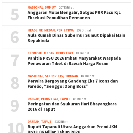
5
NASIONAL
,
SUMUT
107 Dilihat
Anggaran Mulai Mengalir, Satgas PRR Pacu K/L
Eksekusi Pemulihan Permanen
6
HEADLINE
,
MEDAN
,
PERISTIWA
102 Dilihat
Aula Rumah Dinas Gubernur Sumut Dipakai Main
Sepakbola
7
EKONOMI
,
MEDAN
,
PERISTIWA
84 Dilihat
Panitia PRSU 2026 Imbau Masyarakat Waspada
Penawaran Tiket di Bawah Harga Resmi
8
NASIONAL
,
SELEBRITIS/HIBURAN
84 Dilihat
Perwira Bergoyang Gandeng Eks 7 Icons dan
Farelio, “Senggol Dong Boss”
9
DAERAH
,
PERISTIWA
,
TAPUT
83 Dilihat
Peringatan dan Syukuran Hari Bhayangkara
2016 di Taput
10
DAERAH
,
TAPUT
83 Dilihat
Bupati Tapanuli Utara Anggarkan Premi JKN
Rp38,06 Miliar Tahun 2026