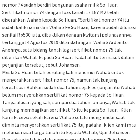
nomor 74 sudah berdiri bangunan usaha milik So Huan.
Sertifikat nomor 74 dengan luas tanah 17.187 M2 telah
diserahkan Wahab kepada So Huan. “Sertifikat nomor 74 itu
sudah balik nama dari Wahab ke So Huan, karena sudah dilunasi
senilai Rp530 juta, dibuktikan dengan kwitansi pelunasannya
tertanggal 4 Agustus 2019 ditandatangani Wahab Ardianto.
Anehnya, satu bidang tanah lagi sertifikat nomor 75 tak
diberikan Wahab kepada So Huan. Padahal itu termasuk dalam
perjanjian tersebut, sebut Johansen.
Meski So Huan telah berulangkali menemui Wahab untuk
menyerahkan sertifikat nomor 75, namun tak kunjung
terealisasi. Bahkan sudah dua tahun sejak perjanjian itu Wahab
belum menyerahkan sertifikat nomor 75 kepada So Huan.
Tanpa alasan yang sah, sampai dua tahun lamanya, Wahab tak
kunjung membagikan sertifikat 75 itu kepada So Huan. Klien
kami kecewa sekali karena Wahab selalu menghindar saat
diminta menyerahkan sertifikat 75 itu, padahal klien kami mau
melunasi sisa harga tanah itu kepada Wahab, Ujar Johansen.
Dua tahun telah berlalu namun sertifikat nomor 75 belum