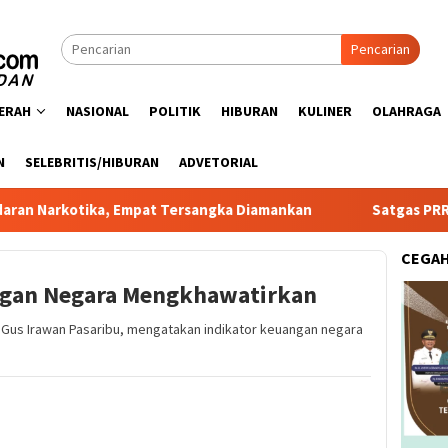
Pencarian
ERAH
NASIONAL
POLITIK
HIBURAN
KULINER
OLAHRAGA
N
SELEBRITIS/HIBURAN
ADVETORIAL
ika, Empat Tersangka Diamankan
Satgas PRR Pacu Realisa
CEGA
ngan Negara Mengkhawatirkan
I, Gus Irawan Pasaribu, mengatakan indikator keuangan negara