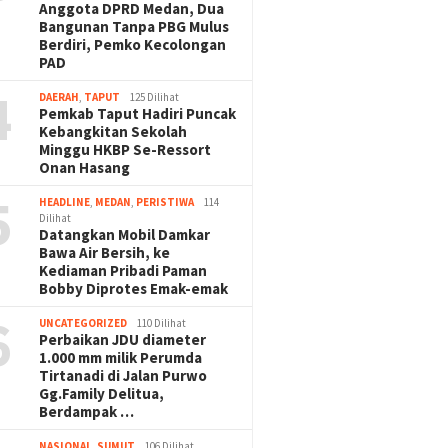
Anggota DPRD Medan, Dua
Bangunan Tanpa PBG Mulus
Berdiri, Pemko Kecolongan
PAD
4
DAERAH
,
TAPUT
125 Dilihat
Pemkab Taput Hadiri Puncak
Kebangkitan Sekolah
Minggu HKBP Se-Ressort
Onan Hasang
5
HEADLINE
,
MEDAN
,
PERISTIWA
114
Dilihat
Datangkan Mobil Damkar
Bawa Air Bersih, ke
Kediaman Pribadi Paman
Bobby Diprotes Emak-emak
6
UNCATEGORIZED
110 Dilihat
Perbaikan JDU diameter
1.000 mm milik Perumda
Tirtanadi di Jalan Purwo
Gg.Family Delitua,
Berdampak …
NASIONAL
,
SUMUT
106 Dilihat