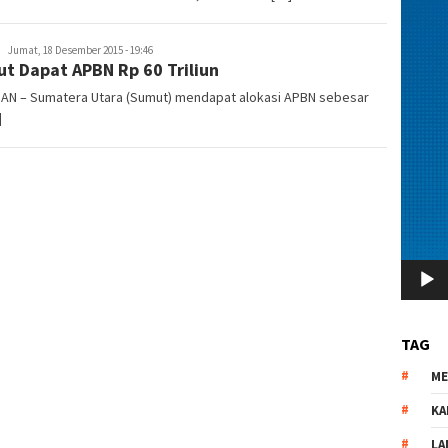
redaksi
Jumat, 18 Desember 2015 - 19:46
t Dapat APBN Rp 60 Triliun
DAN – Sumatera Utara (Sumut) mendapat alokasi APBN sebesar
]
TAG
M
KA
LA