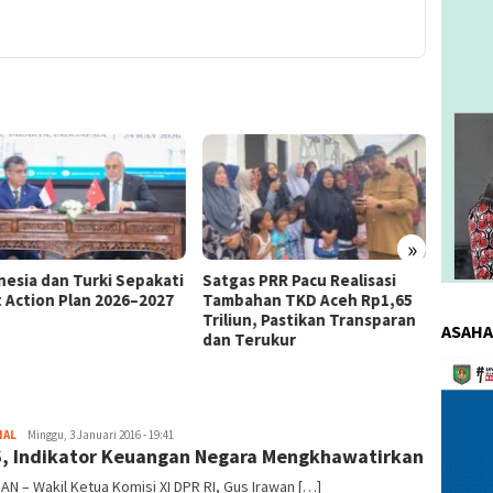
»
as PRR Pacu Realisasi
Kemnaker Berhasil Mediasi
The 4
ahan TKD Aceh Rp1,65
Perselisihan PHK PT Amos
Bahas 
iun, Pastikan Transparan
Indah Indonesia Perselisihan
Memen
ASAHA
Terukur
PHK PT Amos Indah Indonesia
Konsum
Pemuta
Video
NAL
redaksi
Minggu, 3 Januari 2016 - 19:41
, Indikator Keuangan Negara Mengkhawatirkan
AN – Wakil Ketua Komisi XI DPR RI, Gus Irawan […]