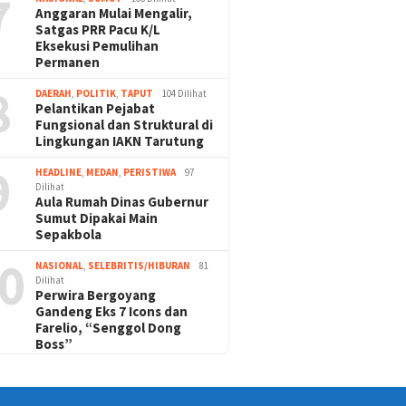
7
Anggaran Mulai Mengalir,
Satgas PRR Pacu K/L
Eksekusi Pemulihan
Permanen
8
DAERAH
,
POLITIK
,
TAPUT
104 Dilihat
Pelantikan Pejabat
Fungsional dan Struktural di
Lingkungan IAKN Tarutung
9
HEADLINE
,
MEDAN
,
PERISTIWA
97
Dilihat
Aula Rumah Dinas Gubernur
Sumut Dipakai Main
Sepakbola
0
NASIONAL
,
SELEBRITIS/HIBURAN
81
Dilihat
Perwira Bergoyang
Gandeng Eks 7 Icons dan
Farelio, “Senggol Dong
Boss”