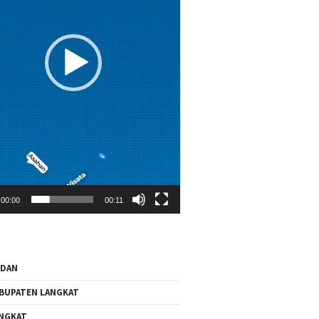
00:00
00:11
EDAN
BUPATEN LANGKAT
NGKAT