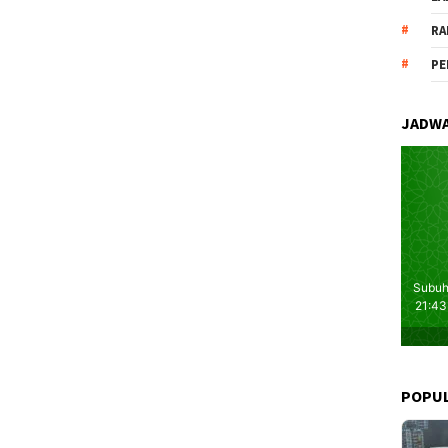
RA
PE
JADWA
POPU