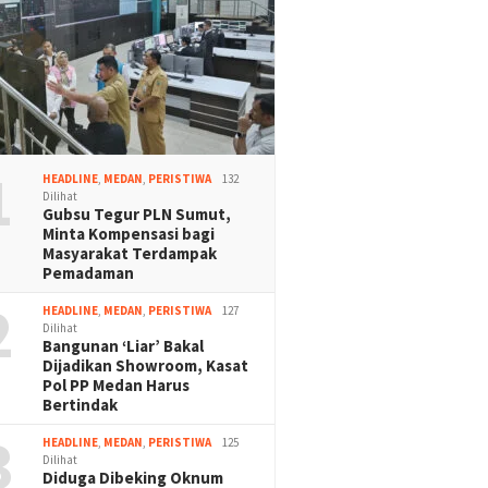
1
HEADLINE
,
MEDAN
,
PERISTIWA
132
Dilihat
Gubsu Tegur PLN Sumut,
Minta Kompensasi bagi
Masyarakat Terdampak
Pemadaman
2
HEADLINE
,
MEDAN
,
PERISTIWA
127
Dilihat
Bangunan ‘Liar’ Bakal
Dijadikan Showroom, Kasat
Pol PP Medan Harus
Bertindak
3
HEADLINE
,
MEDAN
,
PERISTIWA
125
Dilihat
Diduga Dibeking Oknum