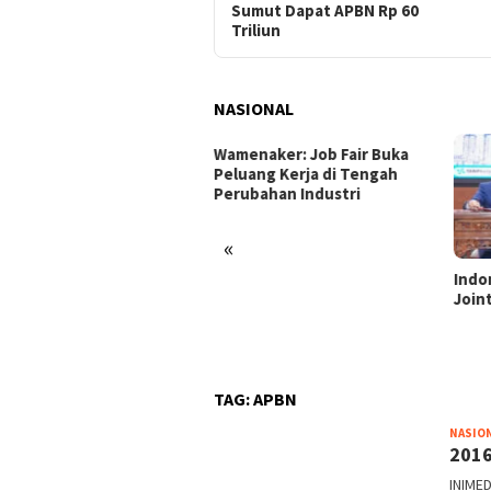
Sumut Dapat APBN Rp 60
Triliun
NASIONAL
enaker: Job Fair Buka
uang Kerja di Tengah
ubahan Industri
«
Indonesia dan Turki Sepakati
Satg
Joint Action Plan 2026–2027
Tamb
Tril
dan 
TAG:
APBN
NASIO
2016
INIMED