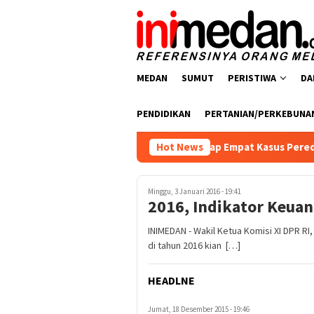
Loncat
ke
konten
MEDAN
SUMUT
PERISTIWA
DA
PENDIDIKAN
PERTANIAN/PERKEBUNA
arkoba Polres Batu Bara Ungkap Empat Kasus Peredaran Narkot
Hot News
Minggu, 3 Januari 2016 - 19:41
2016, Indikator Keua
INIMEDAN - Wakil Ketua Komisi XI DPR R
di tahun 2016 kian […]
HEADLNE
Jumat, 18 Desember 2015 - 19:46