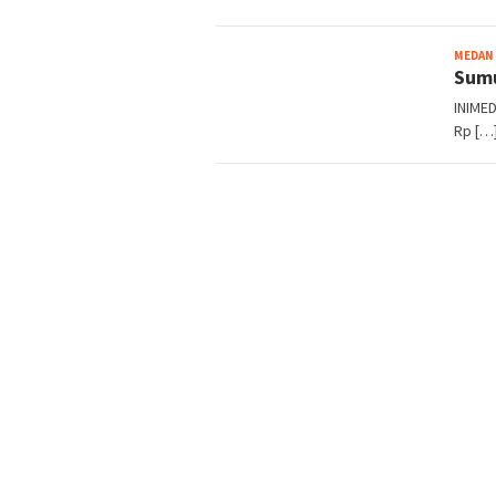
MEDAN
Sumu
INIME
Rp […