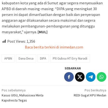
kabupaten kota yang ada di Sumut agar segera menyesuaikan
APBD di daerah masing-masing. “DIPA yang meningkat 30
persen ini dapat dimanfaatkan dengan baik dan penyerapan
anggaran agar dilaksanakan secara maksimal dan segera
melakukan pembangunan-pembangunan yang ditunggu
masyarakat,” ujarnya.
[MUL]
Post Views:
1,356
Baca berita terkini di inimedan.com
APBN
Dana Desa
DIPA
Plt Gubsu HT Erry Nuradi
SEBARKAN
Navigasi
Pos sebelumnya
Pos berikutnya
Kasus UISU, Mahasiswa Minta
REDI Gugat KPU Medan
pos
Kapolresta Tegas