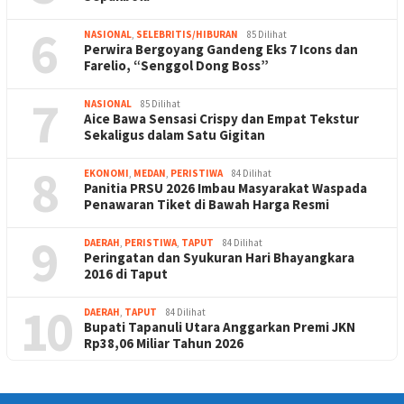
6
NASIONAL
,
SELEBRITIS/HIBURAN
85 Dilihat
Perwira Bergoyang Gandeng Eks 7 Icons dan
Farelio, “Senggol Dong Boss”
7
NASIONAL
85 Dilihat
Aice Bawa Sensasi Crispy dan Empat Tekstur
Sekaligus dalam Satu Gigitan
8
EKONOMI
,
MEDAN
,
PERISTIWA
84 Dilihat
Panitia PRSU 2026 Imbau Masyarakat Waspada
Penawaran Tiket di Bawah Harga Resmi
9
DAERAH
,
PERISTIWA
,
TAPUT
84 Dilihat
Peringatan dan Syukuran Hari Bhayangkara
2016 di Taput
10
DAERAH
,
TAPUT
84 Dilihat
Bupati Tapanuli Utara Anggarkan Premi JKN
Rp38,06 Miliar Tahun 2026