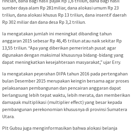
rincian, dana bagi hasil pajak Rp 1,6 triliun, dana bagi hasil
sumber daya alam Rp 281miliar, dana alokasi umum Rp 23
triliun, dana alokasi khusus Rp 13 triliun, dana insentif daerah
Rp 302 miliar dan dana desa Rp 3,2 triliun.
Ia mengatakan jumlah ini meningkat dibanding tahun
anggaran 2015 sebesar Rp 46,45 triliun atau naik sekitar Rp
13,55 triliun. “Apa yang diberikan pemerintah pusat agar
digunakan dengan maksimal khususnya bidang-bidang yang
dapat meningkatkan kesejahteraan masyarakat,” ujar Erry.
Ia mengatakan peyerahan DIPA tahun 2016 pada pertengahan
bulan Desember 2015 merupakan keingin bersama agar proses
pelaksanaan pembangunan dan pencairan anggaran dapat
berlangsung lebih tepat waktu, lebih merata, dan memberikan
damapak multiplikasi (multiplier effect) yang besar kepada
pembangunan perekonomian khususnya di provinsi Sumatera
Utara.
Plt Gubsu juga menginformasikan bahwa alokasi belanja