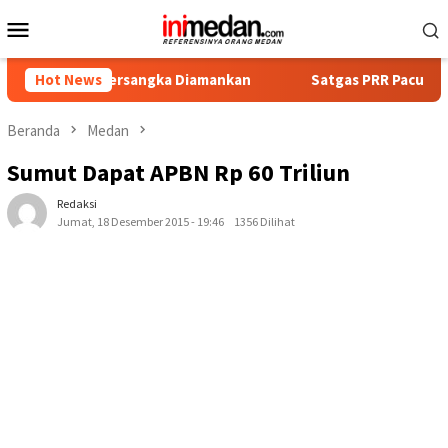
Loncat
Menu
ke
Mobile
konten
at Tersangka Diamankan
Hot News
Satgas PRR Pacu Realisasi Tamba
Beranda
Medan
Sumut Dapat APBN Rp 60 Triliun
Redaksi
Jumat, 18 Desember 2015 - 19:46
1356 Dilihat