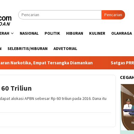
Pencarian
ERAH
NASIONAL
POLITIK
HIBURAN
KULINER
OLAHRAGA
N
SELEBRITIS/HIBURAN
ADVETORIAL
ka, Empat Tersangka Diamankan
Satgas PRR Pacu Realisa
CEGA
60 Triliun
apat alokasi APBN sebesar Rp 60 triliun pada 2016. Dana itu