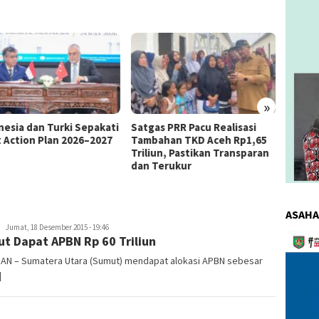
»
as PRR Pacu Realisasi
Kemnaker Berhasil Mediasi
The 4
ahan TKD Aceh Rp1,65
Perselisihan PHK PT Amos
Bahas 
iun, Pastikan Transparan
Indah Indonesia Perselisihan
Memen
Terukur
PHK PT Amos Indah Indonesia
Konsum
ASAHA
redaksi
Jumat, 18 Desember 2015 - 19:46
Pemuta
t Dapat APBN Rp 60 Triliun
Video
DAN – Sumatera Utara (Sumut) mendapat alokasi APBN sebesar
]