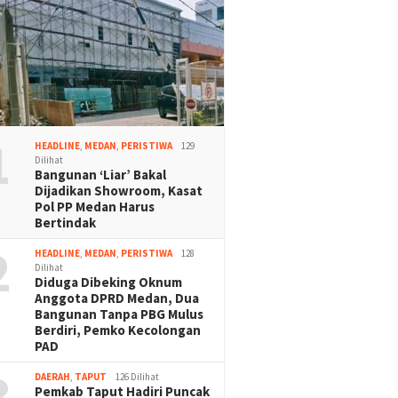
1
HEADLINE
,
MEDAN
,
PERISTIWA
129
Dilihat
Bangunan ‘Liar’ Bakal
Dijadikan Showroom, Kasat
Pol PP Medan Harus
Bertindak
2
HEADLINE
,
MEDAN
,
PERISTIWA
128
Dilihat
Diduga Dibeking Oknum
Anggota DPRD Medan, Dua
Bangunan Tanpa PBG Mulus
Berdiri, Pemko Kecolongan
PAD
3
DAERAH
,
TAPUT
126 Dilihat
Pemkab Taput Hadiri Puncak