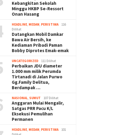
Kebangkitan Sekolah
Minggu HKBP Se-Ressort
Onan Hasang
4
HEADLINE
,
MEDAN
,
PERISTIWA
116
Dilihat
Datangkan Mobil Damkar
Bawa Air Bersih, ke
Kediaman Pribadi Paman
Bobby Diprotes Emak-emak
5
UNCATEGORIZED
111 Dilihat
Perbaikan JDU diameter
1.000 mm milik Perumda
Tirtanadi di Jalan Purwo
Gg.Family Delitua,
Berdampak …
6
NASIONAL
,
SUMUT
107 Dilihat
Anggaran Mulai Mengalir,
Satgas PRR Pacu K/L
Eksekusi Pemulihan
Permanen
HEADLINE
,
MEDAN
,
PERISTIWA
101
Dilihat