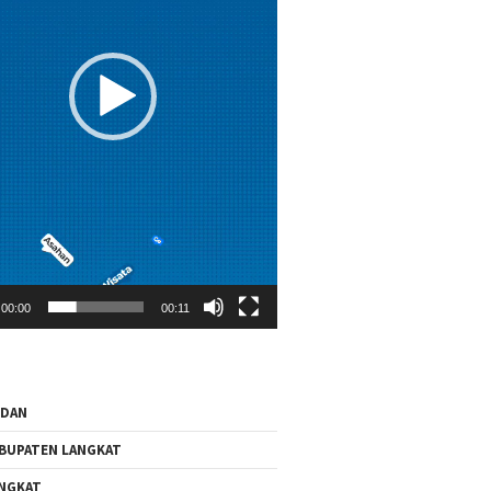
00:00
00:11
EDAN
BUPATEN LANGKAT
NGKAT