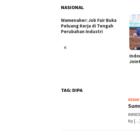
NASIONAL
enaker: Job Fair Buka
uang Kerja di Tengah
ubahan Industri
«
Indonesia dan Turki Sepakati
Satg
Joint Action Plan 2026–2027
Tamb
Tril
dan 
TAG:
DIPA
MEDAN
Sumu
INIME
Rp […