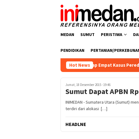
Loncat
ke
konten
MEDAN
SUMUT
PERISTIWA
DA
PENDIDIKAN
PERTANIAN/PERKEBUNA
arkoba Polres Batu Bara Ungkap Empat Kasus Peredaran Narkoti
Hot News
Jumat, 18 Desember 2015 - 19:46
Sumut Dapat APBN Rp 
INIMEDAN - Sumatera Utara (Sumut) mend
terdiri dari alokasi […]
HEADLNE