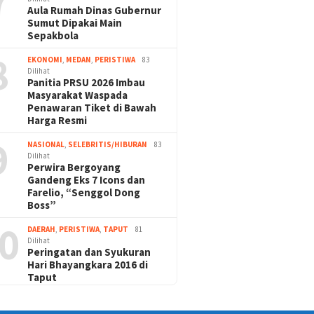
7
Aula Rumah Dinas Gubernur
Sumut Dipakai Main
Sepakbola
8
EKONOMI
,
MEDAN
,
PERISTIWA
83
Dilihat
Panitia PRSU 2026 Imbau
Masyarakat Waspada
Penawaran Tiket di Bawah
Harga Resmi
9
NASIONAL
,
SELEBRITIS/HIBURAN
83
Dilihat
Perwira Bergoyang
Gandeng Eks 7 Icons dan
Farelio, “Senggol Dong
Boss”
0
DAERAH
,
PERISTIWA
,
TAPUT
81
Dilihat
Peringatan dan Syukuran
Hari Bhayangkara 2016 di
Taput