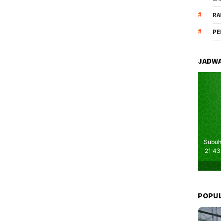
RA
PE
JADWA
POPU