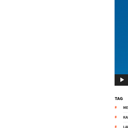
TAG
M
KA
LA