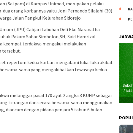
an (Satpam) di Kampus Unimed, merupakan pelaku
RA
dua orang korbannya yaitu Joni Pernando Silalahi (30)
warga Jalan Tangkul Kelurahan Sidorejo.
PE
Umum (JPU) Cabjari Labuhan Deli Eko Maranatha
Lubuk Pakam Sabar Simbolon,SH, Said Hamrizal
JADWA
hwa keempat terdakwa mengakui melakukan
 tersebut.
m et repertum kedua korban mengalami luka-luka akibat
a bersama-sama yang mengakibatkan tewasnya kedua
dakwa melanggar pasal 170 ayat 2 angka 3 KUHP sebagai
terang-terangan dan secara bersama-sama menggunakan
g, diancam dengan pidana penjara 5 tahun 6 bulan
POPU