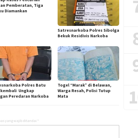
an Pemberatan, Tiga
ku Diamankan
Satresnarkoba Polres Sibolga
Bekuk Residivis Narkoba
esnarkoba Polres Batu
Togel “Marak” di Belawan,
1
 kembali Ungkap
Warga Resah, Polisi Tutup
ngan Peredaran Narkoba
Mata
as yang wajib ditandai
*