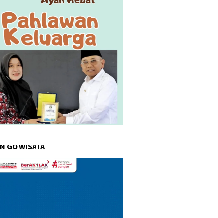
N GO WISATA
r