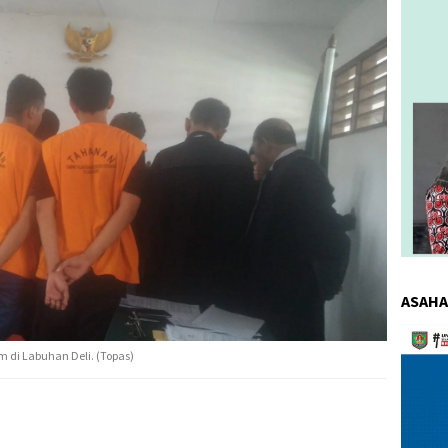
ASAHA
Pemuta
Video
 di Labuhan Deli. (Topas)