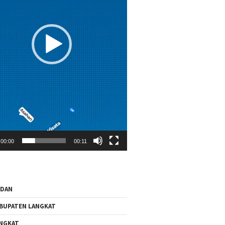
00:00
00:11
EDAN
BUPATEN LANGKAT
NGKAT