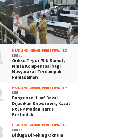
1
HEADLINE
,
MEDAN
,
PERISTIWA
129
Dilihat
Gubsu Tegur PLN Sumut,
Minta Kompensasi bagi
Masyarakat Terdampak
Pemadaman
2
HEADLINE
,
MEDAN
,
PERISTIWA
125
Dilihat
Bangunan ‘Liar’ Bakal
Dijadikan Showroom, Kasat
Pol PP Medan Harus
Bertindak
3
HEADLINE
,
MEDAN
,
PERISTIWA
123
Dilihat
Diduga Dibeking Oknum