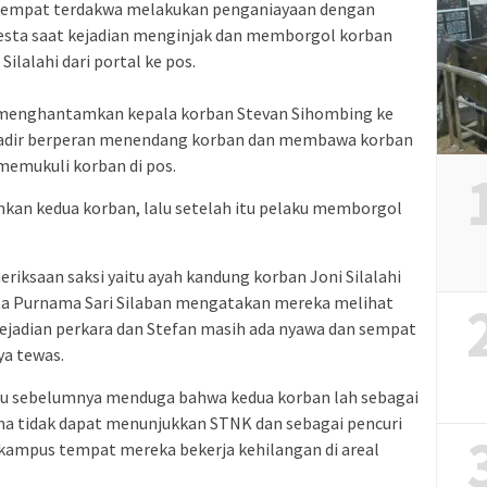
empat terdakwa melakukan penganiayaan dengan
esta saat kejadian menginjak dan memborgol korban
lalahi dari portal ke pos.
 menghantamkan kepala korban Stevan Sihombing ke
Kadir berperan menendang korban dan membawa korban
 memukuli korban di pos.
n kedua korban, lalu setelah itu pelaku memborgol
riksaan saksi yaitu ayah kandung korban Joni Silalahi
rista Purnama Sari Silaban mengatakan mereka melihat
ejadian perkara dan Stefan masih ada nyawa dan sempat
ya tewas.
u sebelumnya menduga bahwa kedua korban lah sebagai
na tidak dapat menunjukkan STNK dan sebagai pencuri
kampus tempat mereka bekerja kehilangan di areal