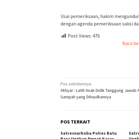
Usai pemeriksaan, hakim mengundurk
dengan agenda pemeriksaan saksi da
Post Views:
476
Baca be
Navigasi
Pos sebelumnya
Akhyar : Latih Anak Didik Tanggung Jawab 
pos
Sampah yang Dihasilkannya
POS TERKAIT
Satresnarkoba Polres Batu
Satr
Bara Ungkap Empat Kasus
Ungk