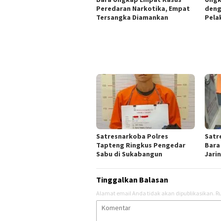
Peredaran Narkotika, Empat
deng
Tersangka Diamankan
Pela
Satresnarkoba Polres
Satr
Tapteng Ringkus Pengedar
Bara
Sabu di Sukabangun
Jari
Tinggalkan Balasan
Alamat email Anda tidak akan dipublikasikan.
Ru