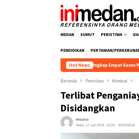
Loncat
ke
konten
MEDAN
SUMUT
PERISTIWA
DA
PENDIDIKAN
PERTANIAN/PERKEBUNA
narkoba Polres Batu Bara Ungkap Empat Kasus Peredaran Narkot
Hot News
Beranda
Peristiwa
Kriminal
Terlibat Pengani
Disidangkan
Redaksi
Rabu, 17 Juli 2019 - 10:26
476 Dilihat