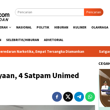
Pencarian
ERAH
NASIONAL
POLITIK
HIBURAN
KULINER
OLAHRAGA
N
SELEBRITIS/HIBURAN
ADVETORIAL
ika, Empat Tersangka Diamankan
Satgas PRR Pacu Realis
CEGA
ayaan, 4 Satpam Unimed