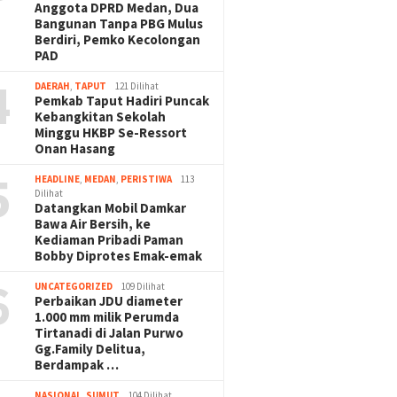
Anggota DPRD Medan, Dua
Bangunan Tanpa PBG Mulus
Berdiri, Pemko Kecolongan
PAD
4
DAERAH
,
TAPUT
121 Dilihat
Pemkab Taput Hadiri Puncak
Kebangkitan Sekolah
Minggu HKBP Se-Ressort
Onan Hasang
5
HEADLINE
,
MEDAN
,
PERISTIWA
113
Dilihat
Datangkan Mobil Damkar
Bawa Air Bersih, ke
Kediaman Pribadi Paman
Bobby Diprotes Emak-emak
6
UNCATEGORIZED
109 Dilihat
Perbaikan JDU diameter
1.000 mm milik Perumda
Tirtanadi di Jalan Purwo
Gg.Family Delitua,
Berdampak …
NASIONAL
,
SUMUT
104 Dilihat