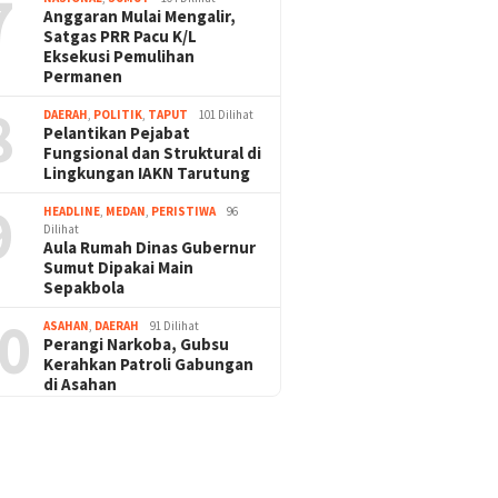
7
Anggaran Mulai Mengalir,
Satgas PRR Pacu K/L
Eksekusi Pemulihan
Permanen
8
DAERAH
,
POLITIK
,
TAPUT
101 Dilihat
Pelantikan Pejabat
Fungsional dan Struktural di
Lingkungan IAKN Tarutung
9
HEADLINE
,
MEDAN
,
PERISTIWA
96
Dilihat
Aula Rumah Dinas Gubernur
Sumut Dipakai Main
Sepakbola
0
ASAHAN
,
DAERAH
91 Dilihat
Perangi Narkoba, Gubsu
Kerahkan Patroli Gabungan
di Asahan