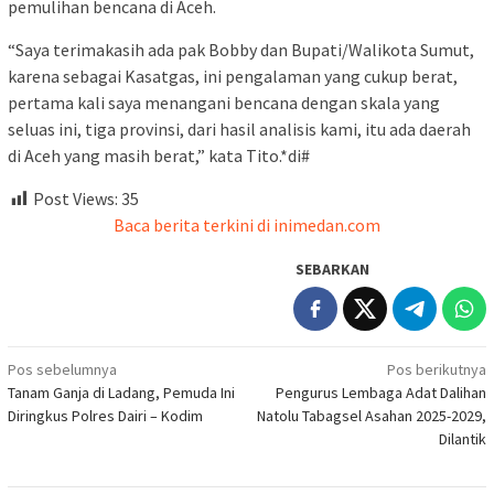
pemulihan bencana di Aceh.
“Saya terimakasih ada pak Bobby dan Bupati/Walikota Sumut,
karena sebagai Kasatgas, ini pengalaman yang cukup berat,
pertama kali saya menangani bencana dengan skala yang
seluas ini, tiga provinsi, dari hasil analisis kami, itu ada daerah
di Aceh yang masih berat,” kata Tito.*di#
Post Views:
35
Baca berita terkini di inimedan.com
SEBARKAN
Navigasi
Pos sebelumnya
Pos berikutnya
Tanam Ganja di Ladang, Pemuda Ini
Pengurus Lembaga Adat Dalihan
pos
Diringkus Polres Dairi – Kodim
Natolu Tabagsel Asahan 2025-2029,
Dilantik