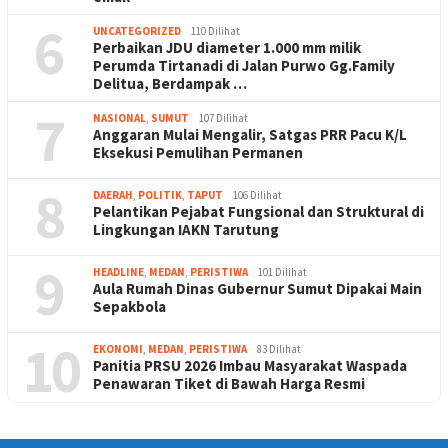
6
UNCATEGORIZED
110 Dilihat
Perbaikan JDU diameter 1.000 mm milik
Perumda Tirtanadi di Jalan Purwo Gg.Family
Delitua, Berdampak …
7
NASIONAL
,
SUMUT
107 Dilihat
Anggaran Mulai Mengalir, Satgas PRR Pacu K/L
Eksekusi Pemulihan Permanen
8
DAERAH
,
POLITIK
,
TAPUT
106 Dilihat
Pelantikan Pejabat Fungsional dan Struktural di
Lingkungan IAKN Tarutung
9
HEADLINE
,
MEDAN
,
PERISTIWA
101 Dilihat
Aula Rumah Dinas Gubernur Sumut Dipakai Main
Sepakbola
10
EKONOMI
,
MEDAN
,
PERISTIWA
83 Dilihat
Panitia PRSU 2026 Imbau Masyarakat Waspada
Penawaran Tiket di Bawah Harga Resmi