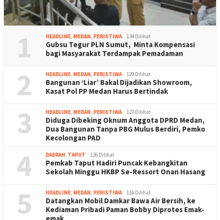
1
HEADLINE
,
MEDAN
,
PERISTIWA
134 Dilihat
Gubsu Tegur PLN Sumut, Minta Kompensasi
bagi Masyarakat Terdampak Pemadaman
2
HEADLINE
,
MEDAN
,
PERISTIWA
129 Dilihat
Bangunan ‘Liar’ Bakal Dijadikan Showroom,
Kasat Pol PP Medan Harus Bertindak
3
HEADLINE
,
MEDAN
,
PERISTIWA
127 Dilihat
Diduga Dibeking Oknum Anggota DPRD Medan,
Dua Bangunan Tanpa PBG Mulus Berdiri, Pemko
Kecolongan PAD
4
DAERAH
,
TAPUT
126 Dilihat
Pemkab Taput Hadiri Puncak Kebangkitan
Sekolah Minggu HKBP Se-Ressort Onan Hasang
5
HEADLINE
,
MEDAN
,
PERISTIWA
116 Dilihat
Datangkan Mobil Damkar Bawa Air Bersih, ke
Kediaman Pribadi Paman Bobby Diprotes Emak-
emak