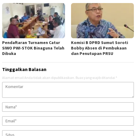
Pendaftaran Turnamen Catur
Komisi B DPRD Sumut Soroti
SIWO PWI-STOK Binaguna Telah
Bobby Absen di Pembukaan
Dibuka
dan Penutupan PRSU
Tinggalkan Balasan
Alamat email Anda tidak akan dipublikasikan.
Ruas yang wajib ditandai
*