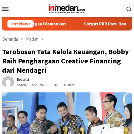
Loncat
Menu
ke
Mobile
konten
ersangka Diamankan
Hot News
Satgas PRR Pacu Realisasi Tambahan T
Beranda
Medan
Terobosan Tata Kelola Keuangan, Bobby
Raih Penghargaan Creative Financing
dari Mendagri
Redaksi
Sabtu, 25 April 2026 - 19:18
35 Dilihat