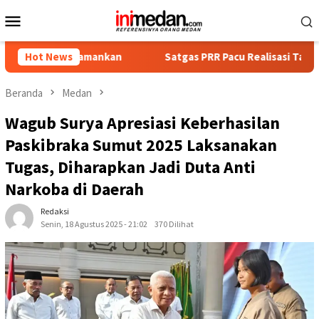
Loncat
Menu
ke
Mobile
konten
a Diamankan
Hot News
Satgas PRR Pacu Realisasi Tambahan TKD Ace
Beranda
Medan
Wagub Surya Apresiasi Keberhasilan
Paskibraka Sumut 2025 Laksanakan
Tugas, Diharapkan Jadi Duta Anti
Narkoba di Daerah
Redaksi
Senin, 18 Agustus 2025 - 21:02
370 Dilihat