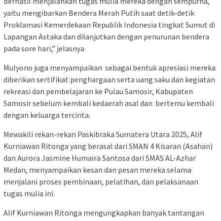
berhasil menjalankan tugas mulia mereka dengan sempurna,
yaitu mengibarkan Bendera Merah Putih saat detik-detik
Proklamasi Kemerdekaan Republik Indonesia tingkat Sumut di
Lapangan Astaka dan dilanjutkan dengan penurunan bendera
pada sore hari,” jelasnya
Mulyono juga menyampaikan sebagai bentuk apresiasi mereka
diberikan sertifikat penghargaan serta uang saku dan kegiatan
rekreasi dan pembelajaran ke Pulau Samosir, Kabupaten
Samosir sebelum kembali kedaerah asal dan bertemu kembali
dengan keluarga tercinta.
Mewakili rekan-rekan Paskibraka Sumatera Utara 2025, Alif
Kurniawan Ritonga yang berasal dari SMAN 4 Kisaran (Asahan)
dan Aurora Jasmine Humaira Santosa dari SMAS AL-Azhar
Medan, menyampaikan kesan dan pesan mereka selama
menjalani proses pembinaan, pelatihan, dan pelaksanaan
tugas mulia ini.
Alif Kurniawan Ritonga mengungkapkan banyak tantangan