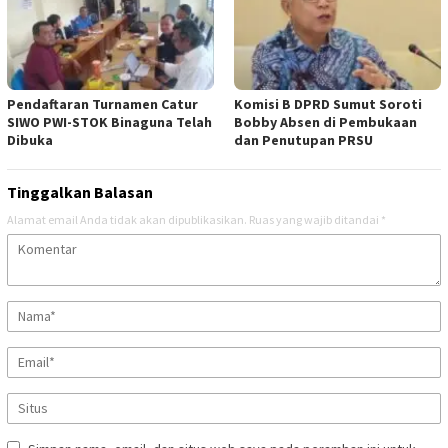
Pendaftaran Turnamen Catur
Komisi B DPRD Sumut Soroti
SIWO PWI-STOK Binaguna Telah
Bobby Absen di Pembukaan
Dibuka
dan Penutupan PRSU
Tinggalkan Balasan
Alamat email Anda tidak akan dipublikasikan.
Ruas yang wajib ditandai
*