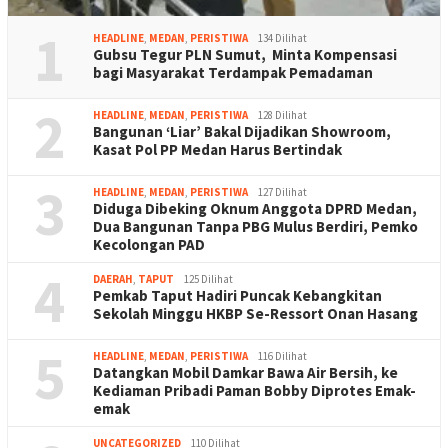
1
HEADLINE
,
MEDAN
,
PERISTIWA
134 Dilihat
Gubsu Tegur PLN Sumut, Minta Kompensasi
bagi Masyarakat Terdampak Pemadaman
2
HEADLINE
,
MEDAN
,
PERISTIWA
128 Dilihat
Bangunan ‘Liar’ Bakal Dijadikan Showroom,
Kasat Pol PP Medan Harus Bertindak
3
HEADLINE
,
MEDAN
,
PERISTIWA
127 Dilihat
Diduga Dibeking Oknum Anggota DPRD Medan,
Dua Bangunan Tanpa PBG Mulus Berdiri, Pemko
Kecolongan PAD
4
DAERAH
,
TAPUT
125 Dilihat
Pemkab Taput Hadiri Puncak Kebangkitan
Sekolah Minggu HKBP Se-Ressort Onan Hasang
5
HEADLINE
,
MEDAN
,
PERISTIWA
116 Dilihat
Datangkan Mobil Damkar Bawa Air Bersih, ke
Kediaman Pribadi Paman Bobby Diprotes Emak-
emak
UNCATEGORIZED
110 Dilihat