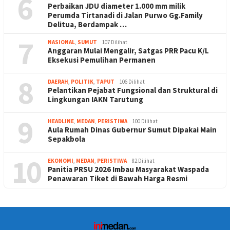
6
Perbaikan JDU diameter 1.000 mm milik
Perumda Tirtanadi di Jalan Purwo Gg.Family
Delitua, Berdampak …
7
NASIONAL
,
SUMUT
107 Dilihat
Anggaran Mulai Mengalir, Satgas PRR Pacu K/L
Eksekusi Pemulihan Permanen
8
DAERAH
,
POLITIK
,
TAPUT
106 Dilihat
Pelantikan Pejabat Fungsional dan Struktural di
Lingkungan IAKN Tarutung
9
HEADLINE
,
MEDAN
,
PERISTIWA
100 Dilihat
Aula Rumah Dinas Gubernur Sumut Dipakai Main
Sepakbola
10
EKONOMI
,
MEDAN
,
PERISTIWA
82 Dilihat
Panitia PRSU 2026 Imbau Masyarakat Waspada
Penawaran Tiket di Bawah Harga Resmi