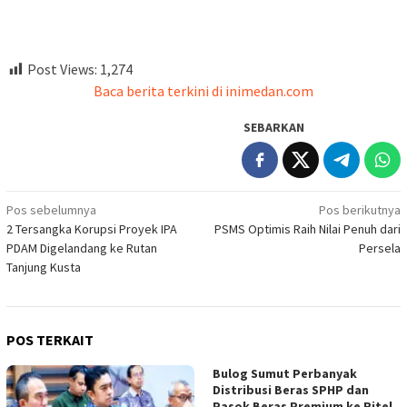
Post Views:
1,274
Baca berita terkini di inimedan.com
SEBARKAN
Navigasi
Pos sebelumnya
Pos berikutnya
2 Tersangka Korupsi Proyek IPA
PSMS Optimis Raih Nilai Penuh dari
pos
PDAM Digelandang ke Rutan
Persela
Tanjung Kusta
POS TERKAIT
Bulog Sumut Perbanyak
Distribusi Beras SPHP dan
Pasok Beras Premium ke Ritel