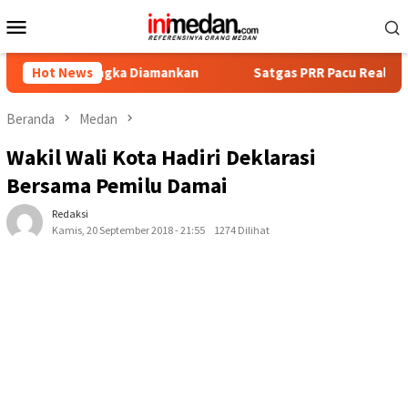
Loncat
Menu
ke
Mobile
konten
ersangka Diamankan
Hot News
Satgas PRR Pacu Realisasi Tambahan T
Beranda
Medan
Wakil Wali Kota Hadiri Deklarasi
Bersama Pemilu Damai
Redaksi
Kamis, 20 September 2018 - 21:55
1274 Dilihat