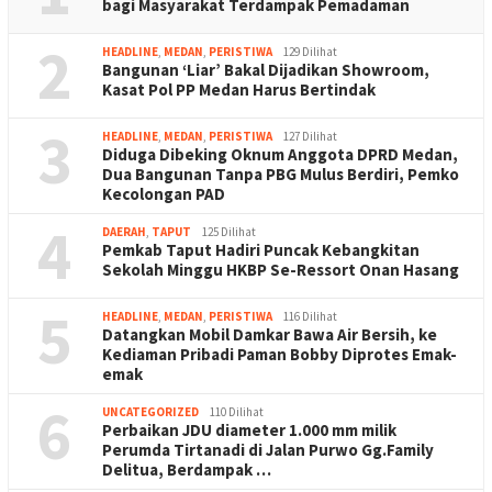
bagi Masyarakat Terdampak Pemadaman
2
HEADLINE
,
MEDAN
,
PERISTIWA
129 Dilihat
Bangunan ‘Liar’ Bakal Dijadikan Showroom,
Kasat Pol PP Medan Harus Bertindak
3
HEADLINE
,
MEDAN
,
PERISTIWA
127 Dilihat
Diduga Dibeking Oknum Anggota DPRD Medan,
Dua Bangunan Tanpa PBG Mulus Berdiri, Pemko
Kecolongan PAD
4
DAERAH
,
TAPUT
125 Dilihat
Pemkab Taput Hadiri Puncak Kebangkitan
Sekolah Minggu HKBP Se-Ressort Onan Hasang
5
HEADLINE
,
MEDAN
,
PERISTIWA
116 Dilihat
Datangkan Mobil Damkar Bawa Air Bersih, ke
Kediaman Pribadi Paman Bobby Diprotes Emak-
emak
6
UNCATEGORIZED
110 Dilihat
Perbaikan JDU diameter 1.000 mm milik
Perumda Tirtanadi di Jalan Purwo Gg.Family
Delitua, Berdampak …