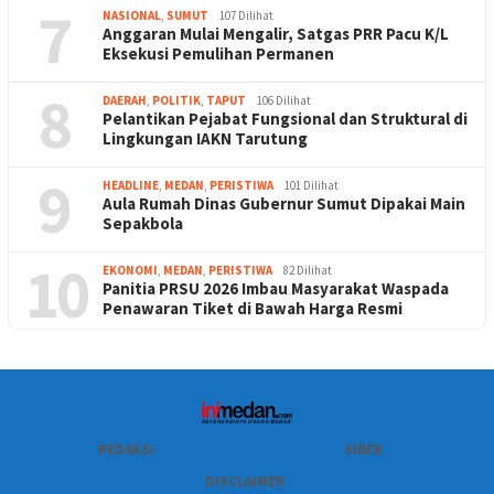
7
NASIONAL
,
SUMUT
107 Dilihat
Anggaran Mulai Mengalir, Satgas PRR Pacu K/L
Eksekusi Pemulihan Permanen
8
DAERAH
,
POLITIK
,
TAPUT
106 Dilihat
Pelantikan Pejabat Fungsional dan Struktural di
Lingkungan IAKN Tarutung
9
HEADLINE
,
MEDAN
,
PERISTIWA
101 Dilihat
Aula Rumah Dinas Gubernur Sumut Dipakai Main
Sepakbola
10
EKONOMI
,
MEDAN
,
PERISTIWA
82 Dilihat
Panitia PRSU 2026 Imbau Masyarakat Waspada
Penawaran Tiket di Bawah Harga Resmi
REDAKSI
SIBER
DISCLAIMER