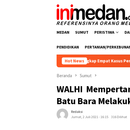
Loncat
ke
konten
MEDAN
SUMUT
PERISTIWA
DA
PENDIDIKAN
PERTANIAN/PERKEBUNA
snarkoba Polres Batu Bara Ungkap Empat Kasus Peredaran Narko
Hot News
Beranda
Sumut
WALHI Mempertan
Batu Bara Melaku
Redaksi
Jumat, 2 Juli 2021 - 16:15
316 Dilihat