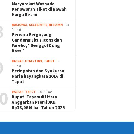
Masyarakat Waspada
Penawaran Tiket di Bawah
Harga Resmi
8
NASIONAL
,
SELEBRITIS/HIBURAN
83
Dilihat
Perwira Bergoyang
Gandeng Eks 7 Icons dan
Farelio, “Senggol Dong
Boss”
9
DAERAH
,
PERISTIWA
,
TAPUT
81
Dilihat
Peringatan dan Syukuran
Hari Bhayangkara 2016 di
Taput
0
DAERAH
,
TAPUT
80 Dilihat
Bupati Tapanuli Utara
Anggarkan Premi JKN
Rp38,06 Miliar Tahun 2026