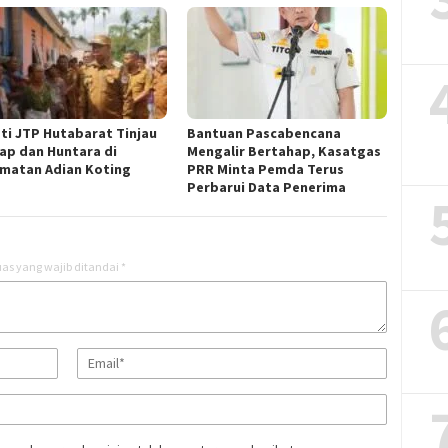
ti JTP Hutabarat Tinjau
Bantuan Pascabencana
ap dan Huntara di
Mengalir Bertahap, Kasatgas
matan Adian Koting
PRR Minta Pemda Terus
Perbarui Data Penerima
as yang wajib ditandai
*