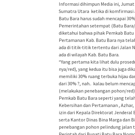
Informasi dihimpun Media ini, Jumat 
Sumatra Utara ketika di komfirmasi 
Batu Bara harus sudah mencapai 30% 
Pemerintahan setempat (Batu Bara/
diketahui bahwa pihak Pemkab Batu 
Pertamanan Kab. Batu Bara nya tel
ada di titik-titik tertentu dari Jala
ada di wilayah Kab. Batu Bara.
“Yang pertama kita lihat dulu prose
nya/red), yang kedua itu bisa juga d
memiliki 30% ruang terbuka hijau dar
dari 30% ?, nah.. kalau belum menc
(melakukan penebangan pohon/red)”
Pemkab Batu Bara seperti yang tela
Kebersihan dan Pertamanan , Azhar,
izin dari Kepala Direktorat Jenderal
serta Kantor Dinas Bina Marga dan B
penebangan pohon pelindung jalan 
Perintah dari Bupati Batu Bara Nomo