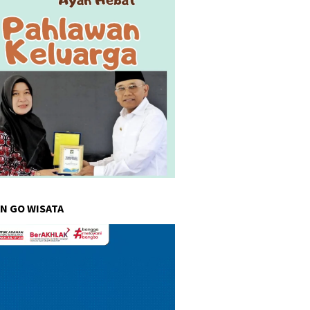
N GO WISATA
r