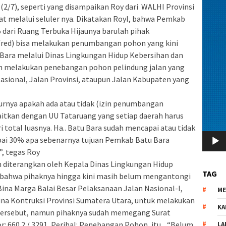
(2/7), seperti yang disampaikan Roy dari WALHI Provinsi
at melalui seluler nya. Dikatakan RoyI, bahwa Pemkab
dari Ruang Terbuka Hijaunya barulah pihak
red) bisa melakukan penumbangan pohon yang kini
Bara melalui Dinas Lingkungan Hidup Kebersihan dan
ah melakukan penebangan pohon pelindung jalan yang
n Nasional, Jalan Provinsi, ataupun Jalan Kabupaten yang
durnya apakah ada atau tidak (izin penumbangan
ikaitkan dengan UU Tataruang yang setiap daerah harus
i total luasnya. Ha.. Batu Bara sudah mencapai atau tidak
apai 30% apa sebenarnya tujuan Pemkab Batu Bara
, tegas Roy
h diterangkan oleh Kepala Dinas Lingkungan Hidup
TAG
 bahwa pihaknya hingga kini masih belum mengantongi
 Bina Marga Balai Besar Pelaksanaan Jalan Nasional-I,
M
ina Kontruksi Provinsi Sumatera Utara, untuk melakukan
KA
tersebut, namun pihaknya sudah memegang Surat
r: 660.2 / 3291, Perihal: Penebangan Pohon, itu. “Belum,
LA