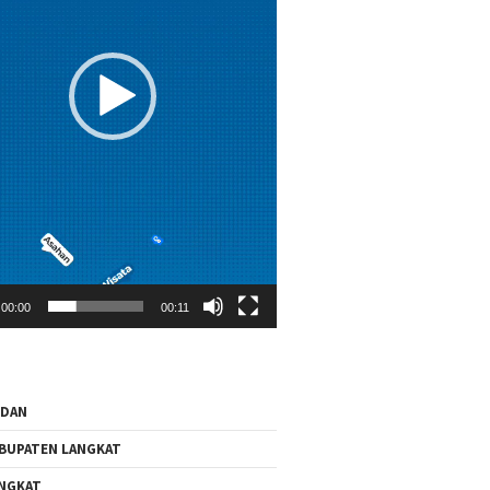
00:00
00:11
EDAN
BUPATEN LANGKAT
NGKAT