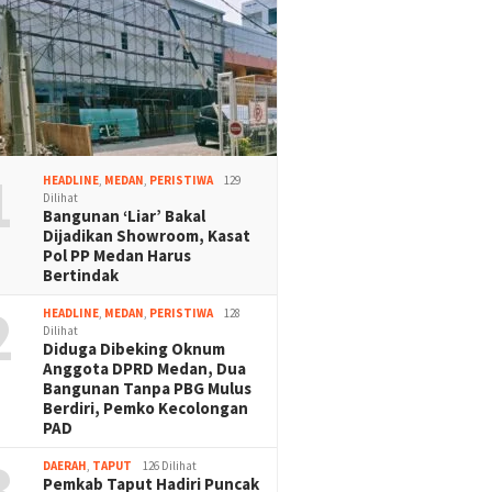
1
HEADLINE
,
MEDAN
,
PERISTIWA
129
Dilihat
Bangunan ‘Liar’ Bakal
Dijadikan Showroom, Kasat
Pol PP Medan Harus
Bertindak
2
HEADLINE
,
MEDAN
,
PERISTIWA
128
Dilihat
Diduga Dibeking Oknum
Anggota DPRD Medan, Dua
Bangunan Tanpa PBG Mulus
Berdiri, Pemko Kecolongan
PAD
3
DAERAH
,
TAPUT
126 Dilihat
Pemkab Taput Hadiri Puncak