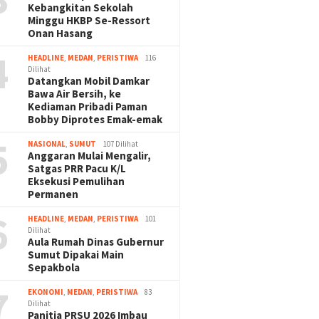
Kebangkitan Sekolah
Minggu HKBP Se-Ressort
Onan Hasang
4
HEADLINE
,
MEDAN
,
PERISTIWA
116
Dilihat
Datangkan Mobil Damkar
Bawa Air Bersih, ke
Kediaman Pribadi Paman
Bobby Diprotes Emak-emak
5
NASIONAL
,
SUMUT
107 Dilihat
Anggaran Mulai Mengalir,
Satgas PRR Pacu K/L
Eksekusi Pemulihan
Permanen
6
HEADLINE
,
MEDAN
,
PERISTIWA
101
Dilihat
Aula Rumah Dinas Gubernur
Sumut Dipakai Main
Sepakbola
7
EKONOMI
,
MEDAN
,
PERISTIWA
83
Dilihat
Panitia PRSU 2026 Imbau