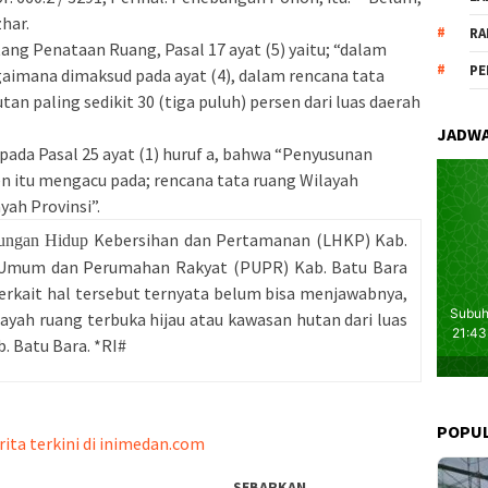
zhar.
RA
ng Penataan Ruang, Pasal 17 ayat (5) yaitu; “dalam
PE
aimana dimaksud pada ayat (4), dalam rencana tata
an paling sedikit 30 (tiga puluh) persen dari luas daerah
JADWA
 pada Pasal 25 ayat (1) huruf a, bahwa “Penyusunan
n itu mengacu pada; rencana tata ruang Wilayah
yah Provinsi”.
Kebersihan dan Pertamanan (LHKP) Kab.
gkungan Hidup
n Umum dan Perumahan Rakyat (PUPR) Kab. Batu Bara
terkait hal tersebut ternyata belum bisa menjawabnya,
ayah ruang terbuka hijau atau kawasan hutan dari luas
b. Batu Bara. *RI#
POPU
rita terkini di inimedan.com
SEBARKAN