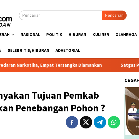
Pencarian
ERAH
NASIONAL
POLITIK
HIBURAN
KULINER
OLAHRAGA
N
SELEBRITIS/HIBURAN
ADVETORIAL
tika, Empat Tersangka Diamankan
Satgas PRR Pacu Realis
CEGA
yakan Tujuan Pemkab
kan Penebangan Pohon ?