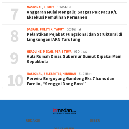
7
NASIONAL
,
SUMUT
106 Dilihat
Anggaran Mulai Mengalir, Satgas PRR Pacu K/L
Eksekusi Pemulihan Permanen
8
DAERAH
,
POLITIK
,
TAPUT
103 Dilihat
Pelantikan Pejabat Fungsional dan Struktural di
Lingkungan IAKN Tarutung
9
HEADLINE
,
MEDAN
,
PERISTIWA
97 Dilihat
Aula Rumah Dinas Gubernur Sumut Dipakai Main
Sepakbola
10
NASIONAL
,
SELEBRITIS/HIBURAN
81 Dilihat
Perwira Bergoyang Gandeng Eks 7 Icons dan
Farelio, “Senggol Dong Boss”
REDAKSI
SIBER
DISCLAIMER