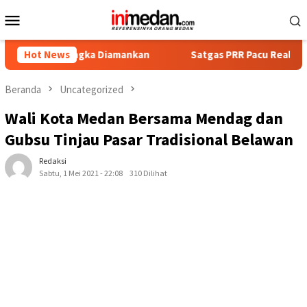
Loncat
Menu
ke
Mobile
konten
ersangka Diamankan
Hot News
Satgas PRR Pacu Realisasi Tambahan T
Beranda
Uncategorized
Wali Kota Medan Bersama Mendag dan
Gubsu Tinjau Pasar Tradisional Belawan
Redaksi
Sabtu, 1 Mei 2021 - 22:08
310 Dilihat