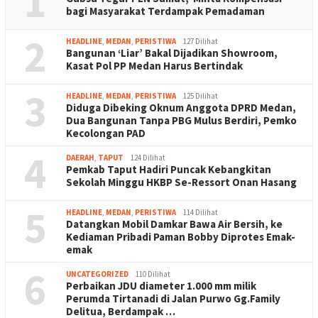
1
bagi Masyarakat Terdampak Pemadaman
2
HEADLINE
,
MEDAN
,
PERISTIWA
127 Dilihat
Bangunan ‘Liar’ Bakal Dijadikan Showroom,
Kasat Pol PP Medan Harus Bertindak
3
HEADLINE
,
MEDAN
,
PERISTIWA
125 Dilihat
Diduga Dibeking Oknum Anggota DPRD Medan,
Dua Bangunan Tanpa PBG Mulus Berdiri, Pemko
Kecolongan PAD
4
DAERAH
,
TAPUT
124 Dilihat
Pemkab Taput Hadiri Puncak Kebangkitan
Sekolah Minggu HKBP Se-Ressort Onan Hasang
5
HEADLINE
,
MEDAN
,
PERISTIWA
114 Dilihat
Datangkan Mobil Damkar Bawa Air Bersih, ke
Kediaman Pribadi Paman Bobby Diprotes Emak-
emak
6
UNCATEGORIZED
110 Dilihat
Perbaikan JDU diameter 1.000 mm milik
Perumda Tirtanadi di Jalan Purwo Gg.Family
Delitua, Berdampak …