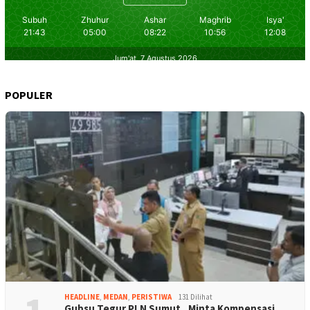
POPULER
HEADLINE
,
MEDAN
,
PERISTIWA
131 Dilihat
Gubsu Tegur PLN Sumut, Minta Kompensasi