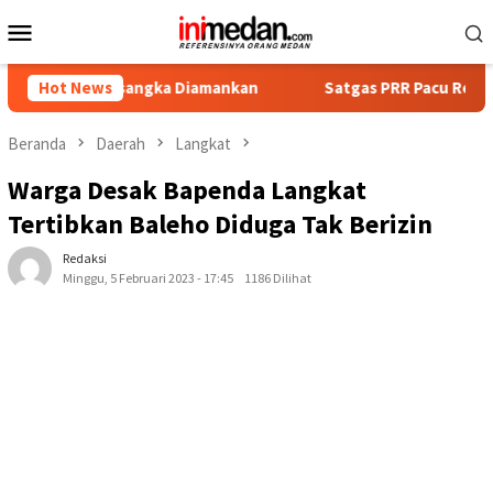
Loncat
Menu
ke
Mobile
konten
at Tersangka Diamankan
Hot News
Satgas PRR Pacu Realisasi Tamba
Beranda
Daerah
Langkat
Warga Desak Bapenda Langkat
Tertibkan Baleho Diduga Tak Berizin
Redaksi
Minggu, 5 Februari 2023 - 17:45
1186 Dilihat