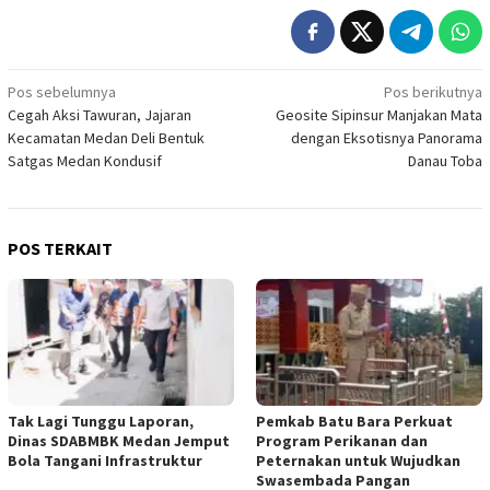
Navigasi
Pos sebelumnya
Pos berikutnya
Cegah Aksi Tawuran, Jajaran
Geosite Sipinsur Manjakan Mata
pos
Kecamatan Medan Deli Bentuk
dengan Eksotisnya Panorama
Satgas Medan Kondusif
Danau Toba
POS TERKAIT
Tak Lagi Tunggu Laporan,
Pemkab Batu Bara Perkuat
Dinas SDABMBK Medan Jemput
Program Perikanan dan
Bola Tangani Infrastruktur
Peternakan untuk Wujudkan
Swasembada Pangan