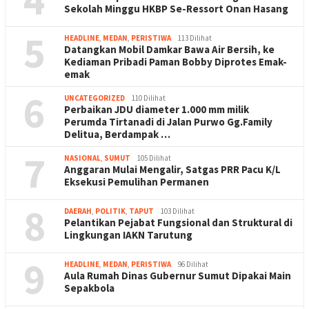
Sekolah Minggu HKBP Se-Ressort Onan Hasang
5
HEADLINE
,
MEDAN
,
PERISTIWA
113 Dilihat
Datangkan Mobil Damkar Bawa Air Bersih, ke
Kediaman Pribadi Paman Bobby Diprotes Emak-
emak
6
UNCATEGORIZED
110 Dilihat
Perbaikan JDU diameter 1.000 mm milik
Perumda Tirtanadi di Jalan Purwo Gg.Family
Delitua, Berdampak …
7
NASIONAL
,
SUMUT
105 Dilihat
Anggaran Mulai Mengalir, Satgas PRR Pacu K/L
Eksekusi Pemulihan Permanen
8
DAERAH
,
POLITIK
,
TAPUT
103 Dilihat
Pelantikan Pejabat Fungsional dan Struktural di
Lingkungan IAKN Tarutung
9
HEADLINE
,
MEDAN
,
PERISTIWA
96 Dilihat
Aula Rumah Dinas Gubernur Sumut Dipakai Main
Sepakbola