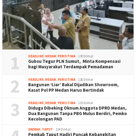
1
HEADLINE
,
MEDAN
,
PERISTIWA
130 Dilihat
Gubsu Tegur PLN Sumut, Minta Kompensasi
bagi Masyarakat Terdampak Pemadaman
2
HEADLINE
,
MEDAN
,
PERISTIWA
126 Dilihat
Bangunan ‘Liar’ Bakal Dijadikan Showroom,
Kasat Pol PP Medan Harus Bertindak
3
HEADLINE
,
MEDAN
,
PERISTIWA
125 Dilihat
Diduga Dibeking Oknum Anggota DPRD Medan,
Dua Bangunan Tanpa PBG Mulus Berdiri, Pemko
Kecolongan PAD
4
DAERAH
,
TAPUT
124 Dilihat
Pemkab Taput Hadiri Puncak Kebangkitan