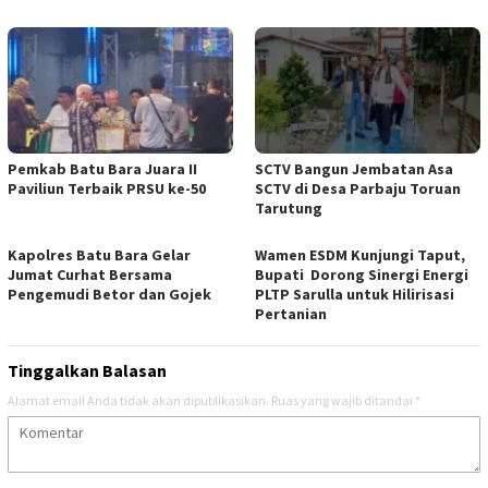
Pemkab Batu Bara Juara II
SCTV Bangun Jembatan Asa
Paviliun Terbaik PRSU ke-50
SCTV di Desa Parbaju Toruan
Tarutung
Kapolres Batu Bara Gelar
Wamen ESDM Kunjungi Taput,
Jumat Curhat Bersama
Bupati Dorong Sinergi Energi
Pengemudi Betor dan Gojek
PLTP Sarulla untuk Hilirisasi
Pertanian
Tinggalkan Balasan
Alamat email Anda tidak akan dipublikasikan.
Ruas yang wajib ditandai
*