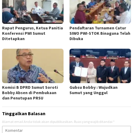
Rapat Pengurus, Ketua Panitia
Pendaftaran Turnamen Catur
Konferensi PWI Sumut
SIWO PWI-STOK Binaguna Telah
Ditetapkan
Dibuka
Komisi B DPRD Sumut Soroti
Gubsu Bobby : Wujudkan
Bobby Absen di Pembukaan
Sumut yang Unggul
dan Penutupan PRSU
Tinggalkan Balasan
Alamat email Anda tidak akan dipublikasikan.
Ruas yang wajib ditandai
*