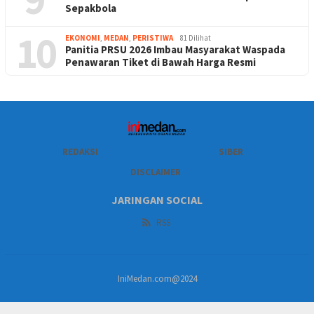
Sepakbola
10
EKONOMI
,
MEDAN
,
PERISTIWA
81 Dilihat
Panitia PRSU 2026 Imbau Masyarakat Waspada
Penawaran Tiket di Bawah Harga Resmi
REDAKSI
SIBER
DISCLAIMER
JARINGAN SOCIAL
RSS
IniMedan.com@2024