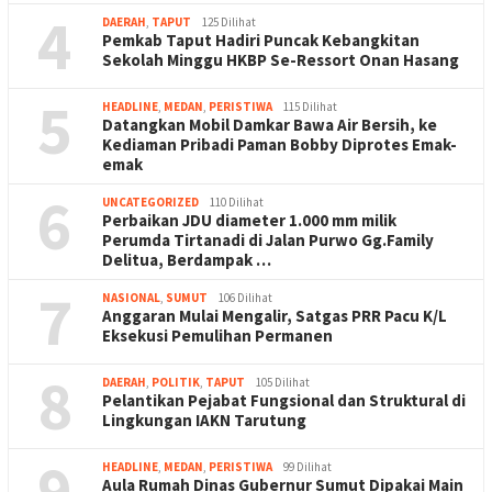
4
DAERAH
,
TAPUT
125 Dilihat
Pemkab Taput Hadiri Puncak Kebangkitan
Sekolah Minggu HKBP Se-Ressort Onan Hasang
5
HEADLINE
,
MEDAN
,
PERISTIWA
115 Dilihat
Datangkan Mobil Damkar Bawa Air Bersih, ke
Kediaman Pribadi Paman Bobby Diprotes Emak-
emak
6
UNCATEGORIZED
110 Dilihat
Perbaikan JDU diameter 1.000 mm milik
Perumda Tirtanadi di Jalan Purwo Gg.Family
Delitua, Berdampak …
7
NASIONAL
,
SUMUT
106 Dilihat
Anggaran Mulai Mengalir, Satgas PRR Pacu K/L
Eksekusi Pemulihan Permanen
8
DAERAH
,
POLITIK
,
TAPUT
105 Dilihat
Pelantikan Pejabat Fungsional dan Struktural di
Lingkungan IAKN Tarutung
9
HEADLINE
,
MEDAN
,
PERISTIWA
99 Dilihat
Aula Rumah Dinas Gubernur Sumut Dipakai Main