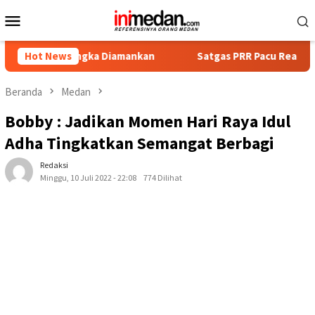
Loncat
Menu
ke
Mobile
konten
angka Diamankan
Hot News
Satgas PRR Pacu Realisasi Tambahan TKD
Beranda
Medan
Bobby : Jadikan Momen Hari Raya Idul
Adha Tingkatkan Semangat Berbagi
Redaksi
Minggu, 10 Juli 2022 - 22:08
774 Dilihat