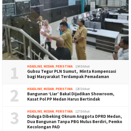
1
HEADLINE
,
MEDAN
,
PERISTIWA
134 Dilihat
Gubsu Tegur PLN Sumut, Minta Kompensasi
bagi Masyarakat Terdampak Pemadaman
2
HEADLINE
,
MEDAN
,
PERISTIWA
128 Dilihat
Bangunan ‘Liar’ Bakal Dijadikan Showroom,
Kasat Pol PP Medan Harus Bertindak
3
HEADLINE
,
MEDAN
,
PERISTIWA
127 Dilihat
Diduga Dibeking Oknum Anggota DPRD Medan,
Dua Bangunan Tanpa PBG Mulus Berdiri, Pemko
Kecolongan PAD