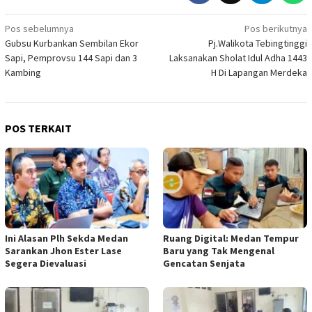
Navigasi
Pos sebelumnya
Pos berikutnya
Gubsu Kurbankan Sembilan Ekor
Pj.Walikota Tebingtinggi
pos
Sapi, Pemprovsu 144 Sapi dan 3
Laksanakan Sholat Idul Adha 1443
Kambing
H Di Lapangan Merdeka
POS TERKAIT
Ini Alasan Plh Sekda Medan
Ruang Digital: Medan Tempur
Sarankan Jhon Ester Lase
Baru yang Tak Mengenal
Segera Dievaluasi
Gencatan Senjata