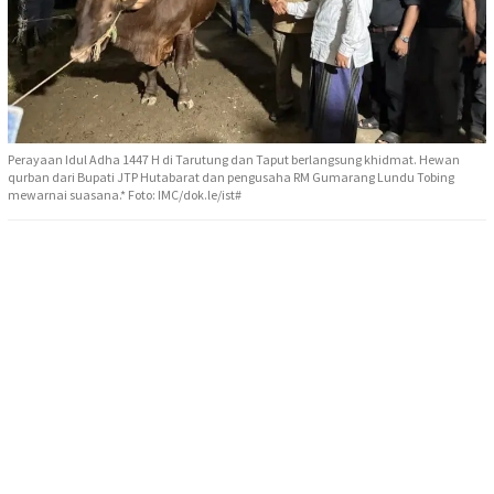
Perayaan Idul Adha 1447 H di Tarutung dan Taput berlangsung khidmat. Hewan
qurban dari Bupati JTP Hutabarat dan pengusaha RM Gumarang Lundu Tobing
mewarnai suasana.* Foto: IMC/dok.le/ist#