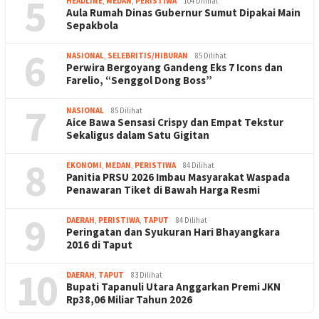
5
HEADLINE
,
MEDAN
,
PERISTIWA
104 Dilihat
Aula Rumah Dinas Gubernur Sumut Dipakai Main
Sepakbola
6
NASIONAL
,
SELEBRITIS/HIBURAN
85 Dilihat
Perwira Bergoyang Gandeng Eks 7 Icons dan
Farelio, “Senggol Dong Boss”
7
NASIONAL
85 Dilihat
Aice Bawa Sensasi Crispy dan Empat Tekstur
Sekaligus dalam Satu Gigitan
8
EKONOMI
,
MEDAN
,
PERISTIWA
84 Dilihat
Panitia PRSU 2026 Imbau Masyarakat Waspada
Penawaran Tiket di Bawah Harga Resmi
9
DAERAH
,
PERISTIWA
,
TAPUT
84 Dilihat
Peringatan dan Syukuran Hari Bhayangkara
2016 di Taput
10
DAERAH
,
TAPUT
83 Dilihat
Bupati Tapanuli Utara Anggarkan Premi JKN
Rp38,06 Miliar Tahun 2026