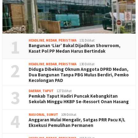
1
HEADLINE
,
MEDAN
,
PERISTIWA
131 Dilihat
Bangunan ‘Liar’ Bakal Dijadikan Showroom,
Kasat Pol PP Medan Harus Bertindak
2
HEADLINE
,
MEDAN
,
PERISTIWA
130 Dilihat
Diduga Dibeking Oknum Anggota DPRD Medan,
Dua Bangunan Tanpa PBG Mulus Berdiri, Pemko
Kecolongan PAD
3
DAERAH
,
TAPUT
127 Dilihat
Pemkab Taput Hadiri Puncak Kebangkitan
Sekolah Minggu HKBP Se-Ressort Onan Hasang
4
NASIONAL
,
SUMUT
109 Dilihat
Anggaran Mulai Mengalir, Satgas PRR Pacu K/L
Eksekusi Pemulihan Permanen