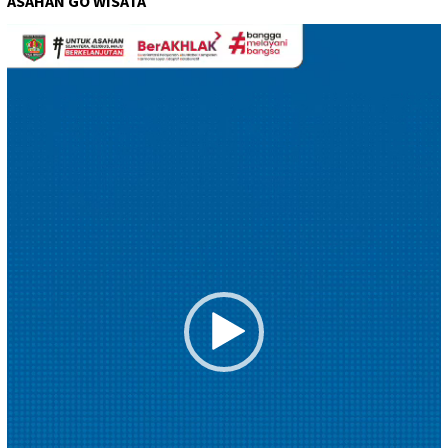
ASAHAN GO WISATA
Pemutar
Video