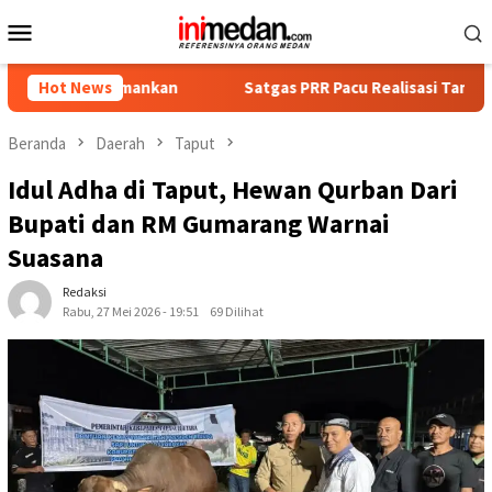
Loncat
Menu
ke
Mobile
konten
Diamankan
Hot News
Satgas PRR Pacu Realisasi Tambahan TKD Aceh R
Beranda
Daerah
Taput
Idul Adha di Taput, Hewan Qurban Dari
Bupati dan RM Gumarang Warnai
Suasana
Redaksi
Rabu, 27 Mei 2026 - 19:51
69 Dilihat