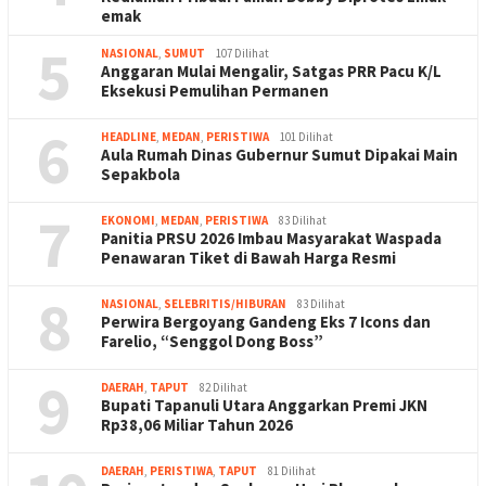
emak
5
NASIONAL
,
SUMUT
107 Dilihat
Anggaran Mulai Mengalir, Satgas PRR Pacu K/L
Eksekusi Pemulihan Permanen
6
HEADLINE
,
MEDAN
,
PERISTIWA
101 Dilihat
Aula Rumah Dinas Gubernur Sumut Dipakai Main
Sepakbola
7
EKONOMI
,
MEDAN
,
PERISTIWA
83 Dilihat
Panitia PRSU 2026 Imbau Masyarakat Waspada
Penawaran Tiket di Bawah Harga Resmi
8
NASIONAL
,
SELEBRITIS/HIBURAN
83 Dilihat
Perwira Bergoyang Gandeng Eks 7 Icons dan
Farelio, “Senggol Dong Boss”
9
DAERAH
,
TAPUT
82 Dilihat
Bupati Tapanuli Utara Anggarkan Premi JKN
Rp38,06 Miliar Tahun 2026
DAERAH
,
PERISTIWA
,
TAPUT
81 Dilihat