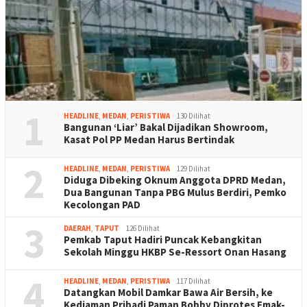
1
HEADLINE
,
MEDAN
,
PERISTIWA
130 Dilihat
Bangunan ‘Liar’ Bakal Dijadikan Showroom,
Kasat Pol PP Medan Harus Bertindak
2
HEADLINE
,
MEDAN
,
PERISTIWA
129 Dilihat
Diduga Dibeking Oknum Anggota DPRD Medan,
Dua Bangunan Tanpa PBG Mulus Berdiri, Pemko
Kecolongan PAD
3
DAERAH
,
TAPUT
126 Dilihat
Pemkab Taput Hadiri Puncak Kebangkitan
Sekolah Minggu HKBP Se-Ressort Onan Hasang
4
HEADLINE
,
MEDAN
,
PERISTIWA
117 Dilihat
Datangkan Mobil Damkar Bawa Air Bersih, ke
Kediaman Pribadi Paman Bobby Diprotes Emak-