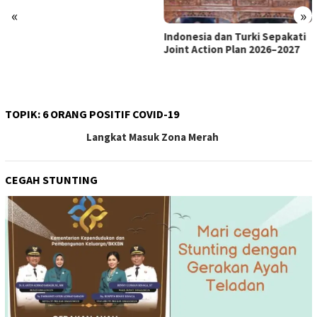
«
»
Indonesia dan Turki Sepakati
Satgas PRR Pacu Realisasi
Joint Action Plan 2026–2027
Tambahan TKD Aceh Rp1,65
Triliun, Pastikan Transparan
dan Terukur
TOPIK:
6 ORANG POSITIF COVID-19
Langkat Masuk Zona Merah
CEGAH STUNTING