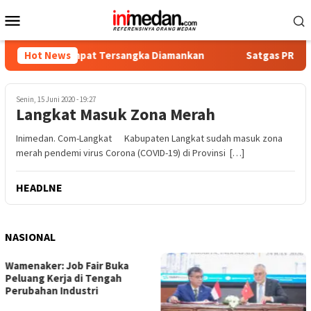
Loncat
Menu
ke
Mobile
konten
tika, Empat Tersangka Diamankan
Hot News
Satgas PRR Pacu Realis
Senin, 15 Juni 2020 - 19:27
Langkat Masuk Zona Merah
Inimedan. Com-Langkat Kabupaten Langkat sudah masuk zona
merah pendemi virus Corona (COVID-19) di Provinsi […]
HEADLNE
NASIONAL