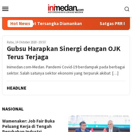
Loncat
Menu
ke
Mobile
konten
ka, Empat Tersangka Diamankan
Hot News
Satgas PRR Pacu Realisas
Rabu, 14 Oktober 2020 - 19:53
Gubsu Harapkan Sinergi dengan OJK
Terus Terjaga
Inimedan.com-Medan. Pandemi Covid-19 berdampak pada berbagai
sektor. Salah satunya sektor ekonomi yang terpuruk akibat […]
HEADLNE
NASIONAL