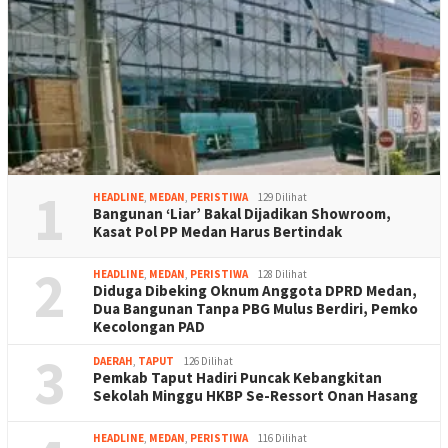
1
HEADLINE
,
MEDAN
,
PERISTIWA
129 Dilihat
Bangunan ‘Liar’ Bakal Dijadikan Showroom,
Kasat Pol PP Medan Harus Bertindak
2
HEADLINE
,
MEDAN
,
PERISTIWA
128 Dilihat
Diduga Dibeking Oknum Anggota DPRD Medan,
Dua Bangunan Tanpa PBG Mulus Berdiri, Pemko
Kecolongan PAD
3
DAERAH
,
TAPUT
126 Dilihat
Pemkab Taput Hadiri Puncak Kebangkitan
Sekolah Minggu HKBP Se-Ressort Onan Hasang
HEADLINE
,
MEDAN
,
PERISTIWA
116 Dilihat