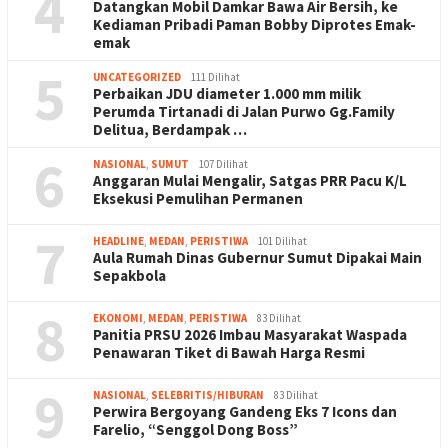
4
Datangkan Mobil Damkar Bawa Air Bersih, ke
Kediaman Pribadi Paman Bobby Diprotes Emak-
emak
5
UNCATEGORIZED
111 Dilihat
Perbaikan JDU diameter 1.000 mm milik
Perumda Tirtanadi di Jalan Purwo Gg.Family
Delitua, Berdampak …
6
NASIONAL
,
SUMUT
107 Dilihat
Anggaran Mulai Mengalir, Satgas PRR Pacu K/L
Eksekusi Pemulihan Permanen
7
HEADLINE
,
MEDAN
,
PERISTIWA
101 Dilihat
Aula Rumah Dinas Gubernur Sumut Dipakai Main
Sepakbola
8
EKONOMI
,
MEDAN
,
PERISTIWA
83 Dilihat
Panitia PRSU 2026 Imbau Masyarakat Waspada
Penawaran Tiket di Bawah Harga Resmi
9
NASIONAL
,
SELEBRITIS/HIBURAN
83 Dilihat
Perwira Bergoyang Gandeng Eks 7 Icons dan
Farelio, “Senggol Dong Boss”