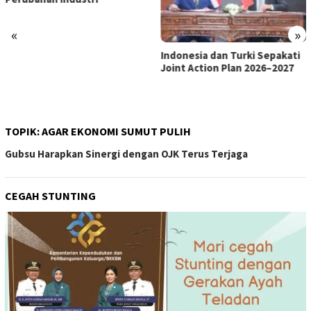
«
»
Indonesia dan Turki Sepakati
Satgas PRR Pacu Realisasi
Joint Action Plan 2026–2027
Tambahan TKD Aceh Rp1,65
Triliun, Pastikan Transparan
dan Terukur
TOPIK:
AGAR EKONOMI SUMUT PULIH
Gubsu Harapkan Sinergi dengan OJK Terus Terjaga
CEGAH STUNTING