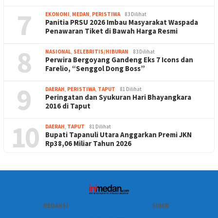
7
EKONOMI
,
MEDAN
,
PERISTIWA
83 Dilihat
Panitia PRSU 2026 Imbau Masyarakat Waspada
Penawaran Tiket di Bawah Harga Resmi
8
NASIONAL
,
SELEBRITIS/HIBURAN
83 Dilihat
Perwira Bergoyang Gandeng Eks 7 Icons dan
Farelio, “Senggol Dong Boss”
9
DAERAH
,
PERISTIWA
,
TAPUT
81 Dilihat
Peringatan dan Syukuran Hari Bhayangkara
2016 di Taput
10
DAERAH
,
TAPUT
81 Dilihat
Bupati Tapanuli Utara Anggarkan Premi JKN
Rp38,06 Miliar Tahun 2026
REDAKSI
SIBER