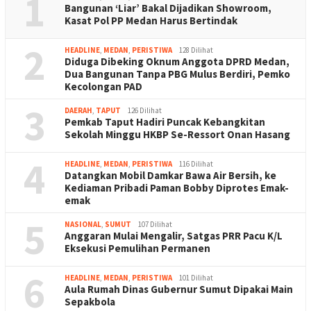
1
Bangunan ‘Liar’ Bakal Dijadikan Showroom,
Kasat Pol PP Medan Harus Bertindak
2
HEADLINE
,
MEDAN
,
PERISTIWA
128 Dilihat
Diduga Dibeking Oknum Anggota DPRD Medan,
Dua Bangunan Tanpa PBG Mulus Berdiri, Pemko
Kecolongan PAD
3
DAERAH
,
TAPUT
126 Dilihat
Pemkab Taput Hadiri Puncak Kebangkitan
Sekolah Minggu HKBP Se-Ressort Onan Hasang
4
HEADLINE
,
MEDAN
,
PERISTIWA
116 Dilihat
Datangkan Mobil Damkar Bawa Air Bersih, ke
Kediaman Pribadi Paman Bobby Diprotes Emak-
emak
5
NASIONAL
,
SUMUT
107 Dilihat
Anggaran Mulai Mengalir, Satgas PRR Pacu K/L
Eksekusi Pemulihan Permanen
6
HEADLINE
,
MEDAN
,
PERISTIWA
101 Dilihat
Aula Rumah Dinas Gubernur Sumut Dipakai Main
Sepakbola