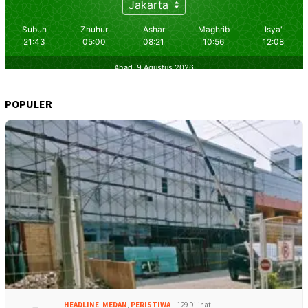
POPULER
HEADLINE
,
MEDAN
,
PERISTIWA
129 Dilihat