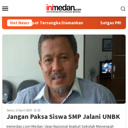
Loncat
Menu
ke
Mobile
konten
tika, Empat Tersangka Diamankan
Hot News
Satgas PRR Pacu Realis
Senin, 15 April 2019 - 21:20
Jangan Paksa Siswa SMP Jalani UNBK
Inimedan.com-Medan. Ujian Nasional tingkat Sekolah Menengah