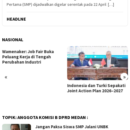
Pertama (SMP) dijadwalkan digelar serentak pada 22 April […]
HEADLNE
NASIONAL
«
»
Indonesia dan Turki Sepakati
Satgas PRR Pacu Realisasi
Joint Action Plan 2026–2027
Tambahan TKD Aceh Rp1,65
Triliun, Pastikan Transparan
dan Terukur
TOPIK:
ANGGOTA KOMISI B DPRD MEDAN :
Jangan Paksa Siswa SMP Jalani UNBK