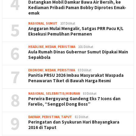
4
Datangkan Mobil Damkar Bawa Air Bersih, ke
Kediaman Pribadi Paman Bobby Diprotes Emak-
emak
5
NASIONAL
,
SUMUT
107 Dilihat
Anggaran Mulai Mengalir, Satgas PRR Pacu K/L
Eksekusi Pemulihan Permanen
6
HEADLINE
,
MEDAN
,
PERISTIWA
101 Dilihat
Aula Rumah Dinas Gubernur Sumut Dipakai Main
Sepakbola
7
EKONOMI
,
MEDAN
,
PERISTIWA
83 Dilihat
Panitia PRSU 2026 Imbau Masyarakat Waspada
Penawaran Tiket di Bawah Harga Resmi
8
NASIONAL
,
SELEBRITIS/HIBURAN
83 Dilihat
Perwira Bergoyang Gandeng Eks 7 Icons dan
Farelio, “Senggol Dong Boss”
9
DAERAH
,
PERISTIWA
,
TAPUT
81 Dilihat
Peringatan dan Syukuran Hari Bhayangkara
2016 di Taput