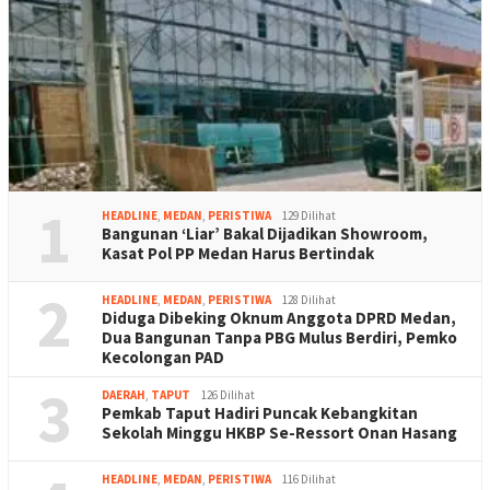
1
HEADLINE
,
MEDAN
,
PERISTIWA
129 Dilihat
Bangunan ‘Liar’ Bakal Dijadikan Showroom,
Kasat Pol PP Medan Harus Bertindak
2
HEADLINE
,
MEDAN
,
PERISTIWA
128 Dilihat
Diduga Dibeking Oknum Anggota DPRD Medan,
Dua Bangunan Tanpa PBG Mulus Berdiri, Pemko
Kecolongan PAD
3
DAERAH
,
TAPUT
126 Dilihat
Pemkab Taput Hadiri Puncak Kebangkitan
Sekolah Minggu HKBP Se-Ressort Onan Hasang
HEADLINE
,
MEDAN
,
PERISTIWA
116 Dilihat