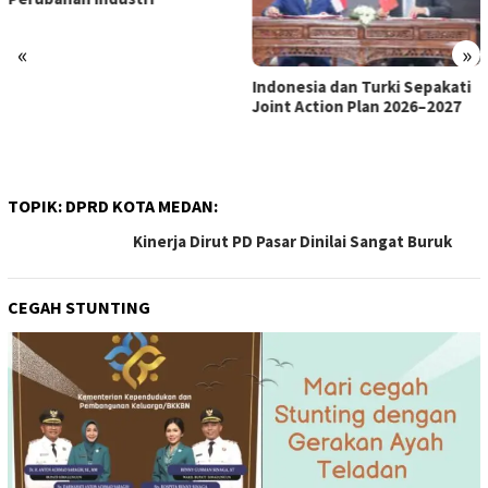
«
»
Indonesia dan Turki Sepakati
Satgas PRR Pacu Realisasi
Joint Action Plan 2026–2027
Tambahan TKD Aceh Rp1,65
Triliun, Pastikan Transparan
dan Terukur
TOPIK:
DPRD KOTA MEDAN:
Kinerja Dirut PD Pasar Dinilai Sangat Buruk
CEGAH STUNTING