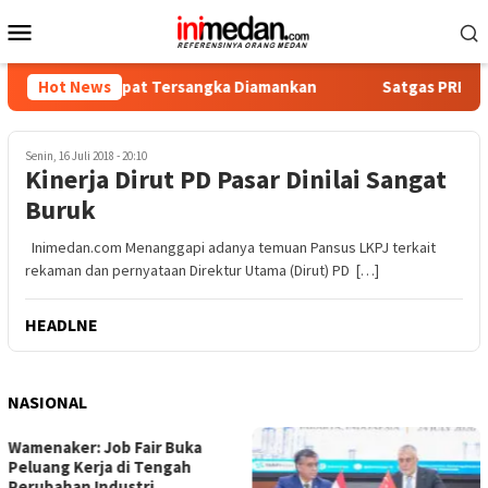
Loncat
Menu
ke
Mobile
konten
ika, Empat Tersangka Diamankan
Hot News
Satgas PRR Pacu Realis
Senin, 16 Juli 2018 - 20:10
Kinerja Dirut PD Pasar Dinilai Sangat
Buruk
Inimedan.com Menanggapi adanya temuan Pansus LKPJ terkait
rekaman dan pernyataan Direktur Utama (Dirut) PD […]
HEADLNE
NASIONAL